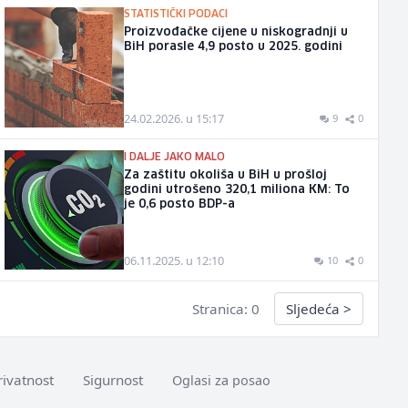
STATISTIČKI PODACI
Proizvođačke cijene u niskogradnji u
BiH porasle 4,9 posto u 2025. godini
24.02.2026. u 15:17
9
0
I DALJE JAKO MALO
Za zaštitu okoliša u BiH u prošloj
godini utrošeno 320,1 miliona KM: To
je 0,6 posto BDP-a
06.11.2025. u 12:10
10
0
Stranica: 0
Sljedeća
>
rivatnost
Sigurnost
Oglasi za posao