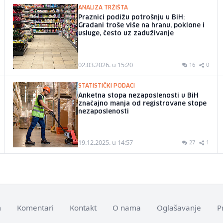
ANALIZA TRŽIŠTA
Praznici podižu potrošnju u BiH:
Građani troše više na hranu, poklone i
usluge, često uz zaduživanje
02.03.2026. u 15:20
16
0
STATISTIČKI PODACI
Anketna stopa nezaposlenosti u BiH
značajno manja od registrovane stope
nezaposlenosti
19.12.2025. u 14:57
27
1
m
Komentari
Kontakt
O nama
Oglašavanje
P