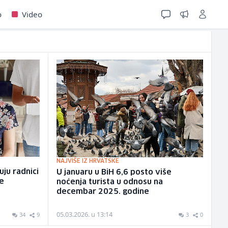
o
Video
NAJVIŠE IZ HRVATSKE
ju radnici
U januaru u BiH 6,6 posto više
ce
noćenja turista u odnosu na
decembar 2025. godine
05.03.2026. u 13:14
34
9
3
0