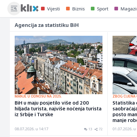
Vijesti
Biznis
Sport
Magazi
Agencija za statistiku BiH
MANJE U ODNOSU NA 2025.
ZBOG CIJENA 
BiH u maju posjetilo više od 200
Statistika
hiljada turista, najviše noćenja turista
saobraćaj
iz Srbije i Turske
posto manj
manje rob
08.07.2026. u 14:17
01.07.2026. u
13
72