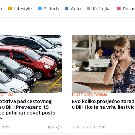
n
Lifestyle
Scitech
Auto
Križaljka
Posa
GORIVA?
PLATE U SEKTORIMA
 otkriva pad cestovnog
Evo koliko prosječno zarađu
a u BiH: Prevezeno 15
u BiH i ko je na vrhu ljestvi
e putnika i devet posto
e
 10:35
22.06.2026. u 12:38
6
2