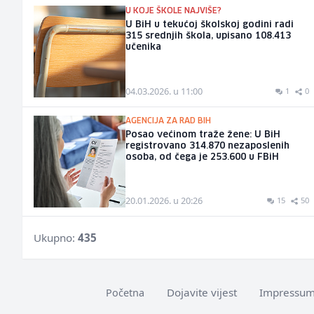
U KOJE ŠKOLE NAJVIŠE?
U BiH u tekućoj školskoj godini radi
315 srednjih škola, upisano 108.413
učenika
04.03.2026. u 11:00
1
0
AGENCIJA ZA RAD BIH
Posao većinom traže žene: U BiH
registrovano 314.870 nezaposlenih
osoba, od čega je 253.600 u FBiH
20.01.2026. u 20:26
15
50
Ukupno:
435
Dojavite vijest
Impressu
Početna