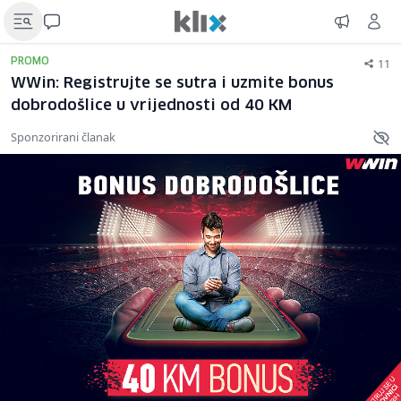
11
PROMO
WWin: Registrujte se sutra i uzmite bonus
dobrodošlice u vrijednosti od 40 KM
Sponzorirani članak