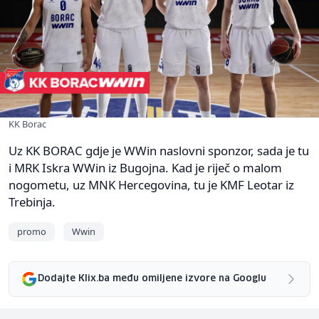
KK Borac
Uz KK BORAC gdje je WWin naslovni sponzor, sada je tu
i MRK Iskra WWin iz Bugojna. Kad je riječ o malom
nogometu, uz MNK Hercegovina, tu je KMF Leotar iz
Trebinja.
promo
Wwin
Dodajte Klix.ba među omiljene izvore na Googlu