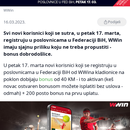
WWin
16.03.2023.
Podijeli
Svi novi korisnici koji se sutra, u petak 17. marta,
registruju u poslovnicama u Federaciji BiH, WWin
imaju sjajnu priliku koju ne treba propustiti -
bonus dobrodošlice.
U petak 17. marta novi korisnici koji se registruju u
poslovnicama u Federaciji BiH od WWina kladionice na
poklon dobijaju
bonus
od 40 KM - i to aktivan (keš
novac ostvaren bonusom možete isplatiti bez uslova -
odmah) + 200 posto bonus na prvu uplatu.