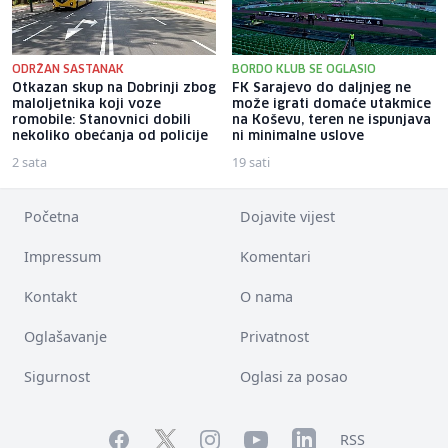
ODRŽAN SASTANAK
BORDO KLUB SE OGLASIO
Otkazan skup na Dobrinji zbog
FK Sarajevo do daljnjeg ne
maloljetnika koji voze
može igrati domaće utakmice
romobile: Stanovnici dobili
na Koševu, teren ne ispunjava
nekoliko obećanja od policije
ni minimalne uslove
2 sata
19 sati
Početna
Dojavite vijest
Impressum
Komentari
Kontakt
O nama
Oglašavanje
Privatnost
Sigurnost
Oglasi za posao
Facebook
YouTube
LinkedIn
Twitter
Instagram
RSS