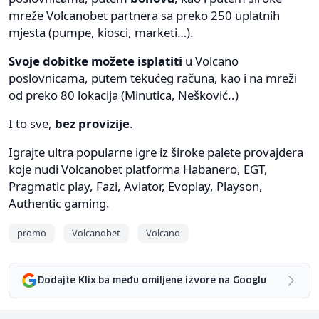
mreže Volcanobet partnera sa preko 250 uplatnih
mjesta (pumpe, kiosci, marketi…).
Svoje dobitke možete isplatiti
u Volcano
poslovnicama, putem tekućeg računa, kao i na mreži
od preko 80 lokacija (Minutica, Nešković..)
I to sve,
bez provizije
.
Igrajte ultra popularne igre iz široke palete provajdera
koje nudi Volcanobet platforma Habanero, EGT,
Pragmatic play, Fazi, Aviator, Evoplay, Playson,
Authentic gaming.
promo
Volcanobet
Volcano
Dodajte Klix.ba među omiljene izvore na Googlu