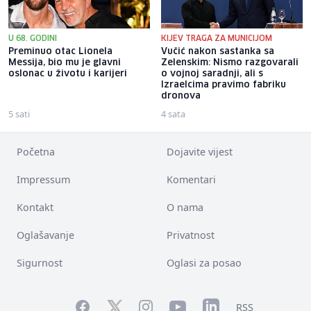
U 68. GODINI
KIJEV TRAGA ZA MUNICIJOM
Preminuo otac Lionela
Vučić nakon sastanka sa
Messija, bio mu je glavni
Zelenskim: Nismo razgovarali
oslonac u životu i karijeri
o vojnoj saradnji, ali s
Izraelcima pravimo fabriku
dronova
5 sati
4 sata
Početna
Dojavite vijest
Impressum
Komentari
Kontakt
O nama
Oglašavanje
Privatnost
Sigurnost
Oglasi za posao
Facebook
YouTube
LinkedIn
Twitter
Instagram
RSS