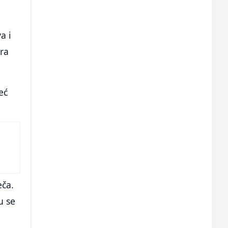
a i
ra
eć
eča.
u se