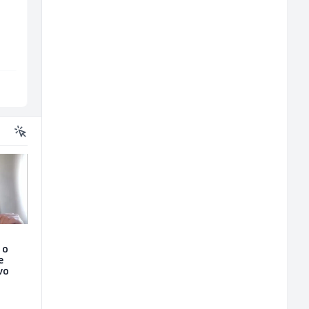
CNC mašina (m)
(m/ž)
m/
Irion Argerr
Amko komerc
Vogošća
Fojnica
 o
e
vo