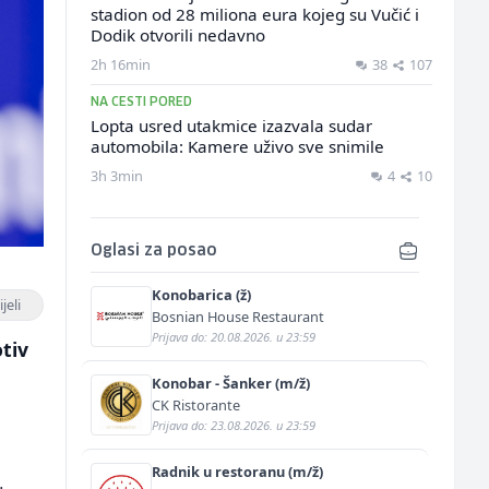
stadion od 28 miliona eura kojeg su Vučić i
Dodik otvorili nedavno
2h 16min
38
107
NA CESTI PORED
Lopta usred utakmice izazvala sudar
automobila: Kamere uživo sve snimile
3h 3min
4
10
Oglasi za posao
Konobarica (ž)
jeli
Bosnian House Restaurant
Prijava do: 20.08.2026. u 23:59
tiv
Konobar - Šanker (m/ž)
CK Ristorante
Prijava do: 23.08.2026. u 23:59
Radnik u restoranu (m/ž)