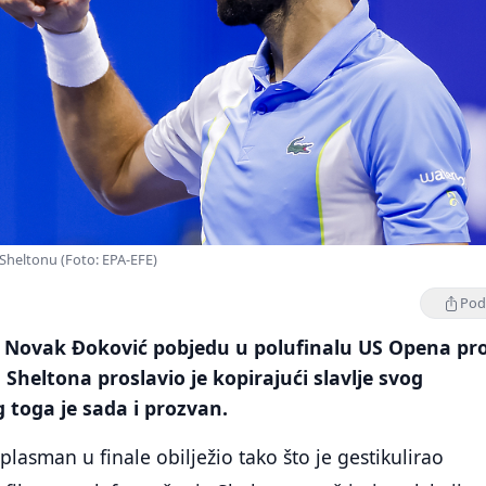
Sheltonu (Foto: EPA-EFE)
Podi
er Novak Đoković pobjedu u polufinalu US Opena pro
heltona proslavio je kopirajući slavlje svog
g toga je sada i prozvan.
plasman u finale obilježio tako što je gestikulirao