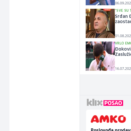
06.09.202
"SVE SU 
Srđan Đ
zaostao
01.08.202
VRLO EM
Đoković
Zasluži
16.07.202
Kundenbetreuer
Poslovođa prodav