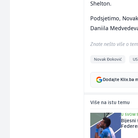
Shelton.
Podsjetimo, Novak
Daniila Medvedeva
Znate nešto više o temi 
Novak Đoković
US
Dodajte Klix.ba 
Više na istu temu
U SVOM 
Bijesni
Federe