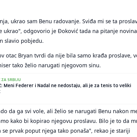
anja, ukrao sam Benu radovanje. Sviđa mi se ta proslav
e ukrao", odgovorio je Đoković tada na pitanje novina
in slavio pobjedu.
 otac Bryan tvrdi da nije bila samo krađa proslave, v
eniser tako želio narugati njegovom sinu.
E ZA SRBIJU
: Meni Federer i Nadal ne nedostaju, ali je za tenis to veliki
k
ado da ga svi vole, ali želio se narugati Benu nakon m
amo kako bi kopirao njegovu proslavu. Bilo je to da m
a se prvak poput njega tako ponaša", rekao je stariji