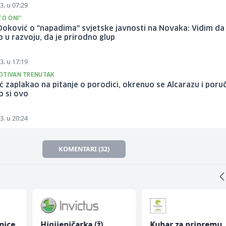
3. u 07:29
TO ONI"
oković o "napadima" svjetske javnosti na Novaka: Vidim da 
 u razvoju, da je prirodno glup
3. u 17:19
OTIVAN TRENUTAK
 zaplakao na pitanje o porodici, okrenuo se Alcarazu i poruč
o si ovo
3. u 20:24
KOMENTARI (32)
nice
Higijeničarka (ž)
Kuhar za pripremu