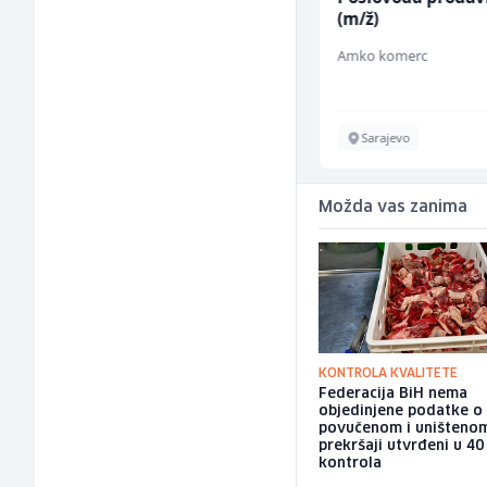
(m/w)
(m/ž)
Servicepoint
Amko komerc
Sarajevo
Sarajevo
Možda vas zanima
KONTROLA KVALITETE
Federacija BiH nema
objedinjene podatke o
povučenom i uništeno
prekršaji utvrđeni u 40
kontrola