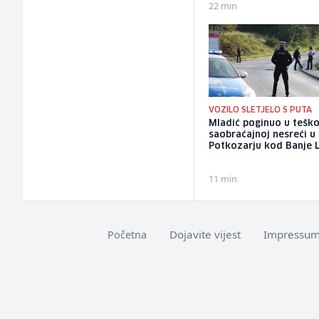
22 min
VOZILO SLETJELO S PUTA
Mladić poginuo u teško
saobraćajnoj nesreći u
Potkozarju kod Banje 
11 min
Dojavite vijest
Impressu
Početna