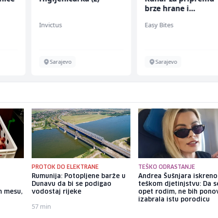
brze hrane i
jednostavnih jela (
Invictus
Easy Bites
ž)
Sarajevo
Sarajevo
PROTOK DO ELEKTRANE
TEŠKO ODRASTANJE
Rumunija: Potopljene barže u
Andrea Šušnjara iskreno
Dunavu da bi se podigao
teškom djetinjstvu: Da s
m mesu,
vodostaj rijeke
opet rodim, ne bih pono
izabrala istu porodicu
57 min