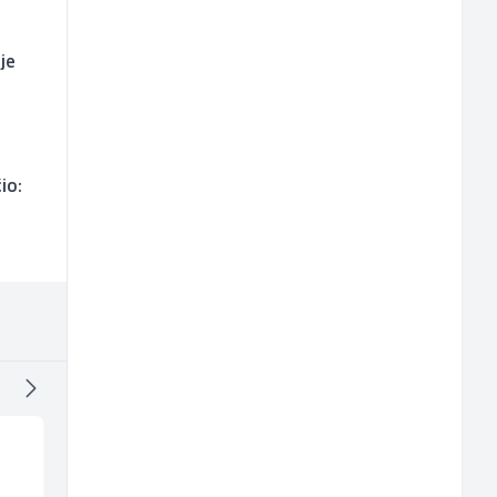
je
io:
Tehničar održavanja
Trgovac - Magacioner