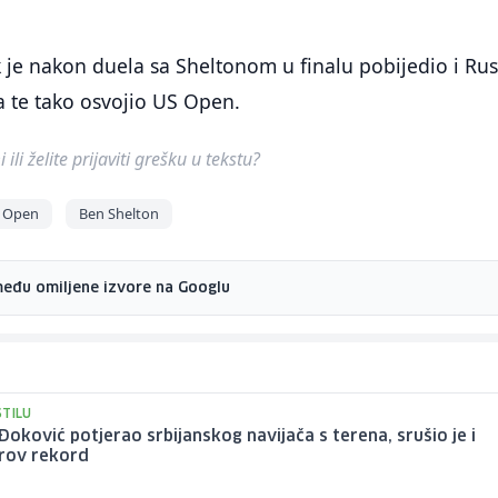
 je nakon duela sa Sheltonom u finalu pobijedio i Ru
 te tako osvojio US Open.
ili želite prijaviti grešku u tekstu?
 Open
Ben Shelton
među omiljene izvore na Googlu
STILU
 Đoković potjerao srbijanskog navijača s terena, srušio je i
rov rekord