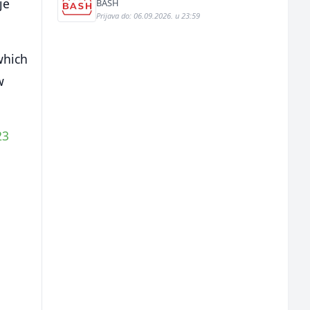
je
BASH
Prijava do: 06.09.2026. u 23:59
which
w
23