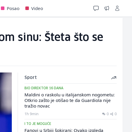
Posao
Video
m sinu: Šteta što se
Sport
BIO DIREKTOR 16 DANA
Maldini o raskolu u italijanskom nogometu:
Otkrio zašto je otišao te da Guardiola nije
tražio novac
1h 9min
0
0
I TO JE MOGUĆE
Fanovi u Srbiji šokirani: Ovako izgleda