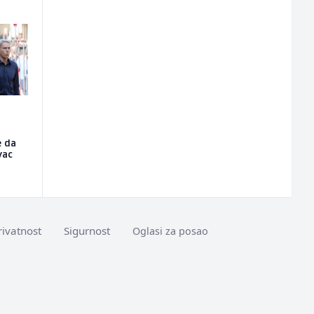
e da
vac
rivatnost
Sigurnost
Oglasi za posao