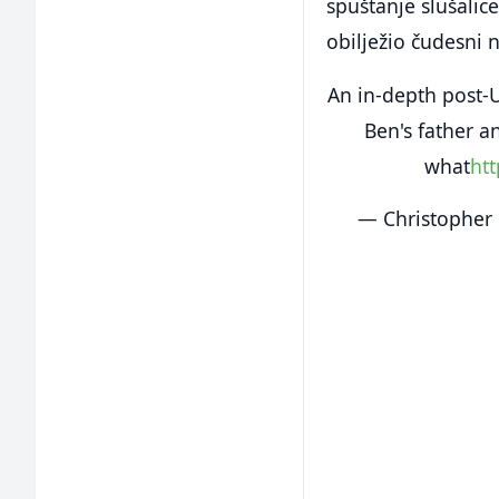
spuštanje slušalice
obilježio čudesni 
An in-depth post-U
Ben's father 
what
htt
— Christopher Cl