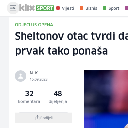
Vijesti
Biznis
Sport
ODJECI US OPENA
Sheltonov otac tvrdi d
prvak tako ponaša
N. K.
15.09.2023.
32
48
komentara
dijeljenja
Podijeli