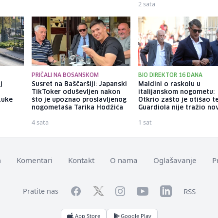
2 sata
PRIČALI NA BOSANSKOM
BIO DIREKTOR 16 DANA
j
Susret na Baščaršiji: Japanski
Maldini o raskolu u
TikToker oduševljen nakon
italijanskom nogometu:
Luke
što je upoznao proslavljenog
Otkrio zašto je otišao t
nogometaša Tarika Hodžića
Guardiola nije tražio no
4 sata
1 sat
m
Komentari
Kontakt
O nama
Oglašavanje
P
Facebook
YouTube
LinkedIn
Twitter
Instagram
RSS
Pratite nas
App Store
Google Play