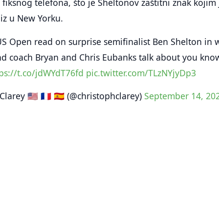
 fiksnog telefona, što je Sheltonov zaštitni znak kojim 
niz u New Yorku.
S Open read on surprise semifinalist Ben Shelton in 
and coach Bryan and Chris Eubanks talk about you kno
ps://t.co/jdWYdT76fd
pic.twitter.com/TLzNYjyDp3
arey 🇺🇸 🇫🇷 🇪🇸 (@christophclarey)
September 14, 20