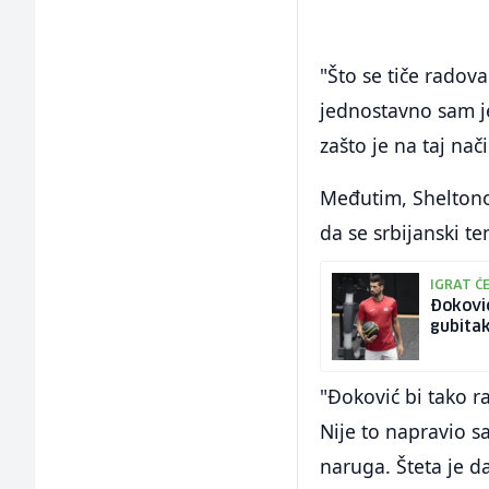
"Što se tiče radov
jednostavno sam j
zašto je na taj nač
Međutim, Sheltonov
da se srbijanski t
IGRAT Ć
Đoković
gubita
"Đoković bi tako r
Nije to napravio s
naruga. Šteta je d