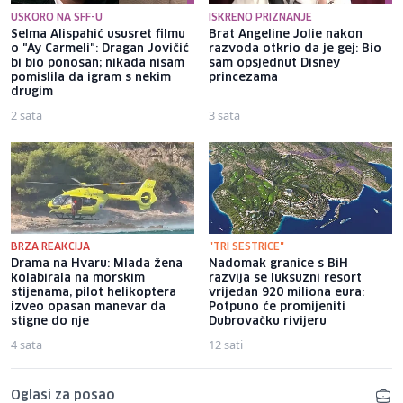
USKORO NA SFF-U
ISKRENO PRIZNANJE
Selma Alispahić ususret filmu
Brat Angeline Jolie nakon
o "Ay Carmeli": Dragan Jovičić
razvoda otkrio da je gej: Bio
bi bio ponosan; nikada nisam
sam opsjednut Disney
pomislila da igram s nekim
princezama
drugim
2 sata
3 sata
BRZA REAKCIJA
"TRI SESTRICE"
Drama na Hvaru: Mlada žena
Nadomak granice s BiH
kolabirala na morskim
razvija se luksuzni resort
stijenama, pilot helikoptera
vrijedan 920 miliona eura:
izveo opasan manevar da
Potpuno će promijeniti
stigne do nje
Dubrovačku rivijeru
4 sata
12 sati
Oglasi za posao