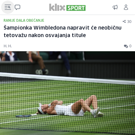
30
RANIJE DALA OBEĆANJE
Šampionka Wimbledona napravit će neobičnu
tetovažu nakon osvajanja titule
H. H.
0