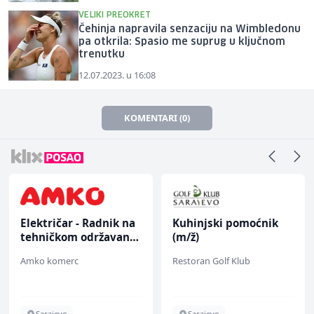
VELIKI PREOKRET
Čehinja napravila senzaciju na Wimbledonu
pa otkrila: Spasio me suprug u ključnom
trenutku
12.07.2023. u 16:08
KOMENTARI (0)
Električar - Radnik na
Kuhinjski pomoćnik
tehničkom održavanju
(m/ž)
(m/ž)
Amko komerc
Restoran Golf Klub
Sarajevo
Sarajevo