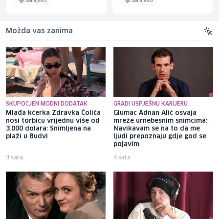
Možda vas zanima
SKUPOCJEN MODNI DODATAK
GRADI USPJEŠNU KARIJERU
Mlađa kćerka Zdravka Čolića
Glumac Adnan Alić osvaja
nosi torbicu vrijednu više od
mreže urnebesnim snimcima:
3.000 dolara: Snimljena na
Navikavam se na to da me
plaži u Budvi
ljudi prepoznaju gdje god se
pojavim
3 sata
4 sata