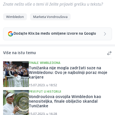
Znate nešto više o temi ili želite prijaviti grešku u tekstu?
Wimbledon
Marketa Vondroušova
Dodajte Klix.ba među omiljene izvore na Googlu
Više na istu temu
FINALE WIMBLEDONA
Tunižanka nije mogla zadržati suze na
Wimbledonu: Ovo je najbolniji poraz moje
karijere
15.07.2023. u 18:52
PRVI PUT U HISTORIJI
Vondroušova osvojila Wimbledon kao
nenositeljka, finale obilježio skandal
Tunižanke
15.07.2023. u 16:28