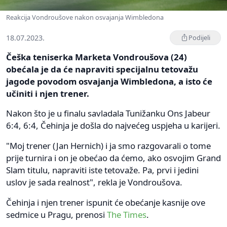
Reakcija Vondroušove nakon osvajanja Wimbledona
18.07.2023.
Podijeli
Češka teniserka Marketa Vondroušova (24)
obećala je da će napraviti specijalnu tetovažu
jagode povodom osvajanja Wimbledona, a isto će
učiniti i njen trener.
Nakon što je u finalu savladala Tunižanku Ons Jabeur
6:4, 6:4, Čehinja je došla do najvećeg uspjeha u karijeri.
"Moj trener (Jan Hernich) i ja smo razgovarali o tome
prije turnira i on je obećao da ćemo, ako osvojim Grand
Slam titulu, napraviti iste tetovaže. Pa, prvi i jedini
uslov je sada realnost", rekla je Vondroušova.
Čehinja i njen trener ispunit će obećanje kasnije ove
sedmice u Pragu, prenosi
The Times
.