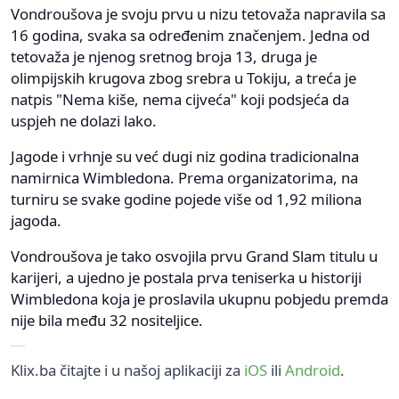
Vondroušova je svoju prvu u nizu tetovaža napravila sa
16 godina, svaka sa određenim značenjem. Jedna od
tetovaža je njenog sretnog broja 13, druga je
olimpijskih krugova zbog srebra u Tokiju, a treća je
natpis "Nema kiše, nema cijveća" koji podsjeća da
uspjeh ne dolazi lako.
Jagode i vrhnje su već dugi niz godina tradicionalna
namirnica Wimbledona. Prema organizatorima, na
turniru se svake godine pojede više od 1,92 miliona
jagoda.
Vondroušova je tako osvojila prvu Grand Slam titulu u
karijeri, a ujedno je postala prva teniserka u historiji
Wimbledona koja je proslavila ukupnu pobjedu premda
nije bila među 32 nositeljice.
Klix.ba čitajte i u našoj aplikaciji za
iOS
ili
Android
.