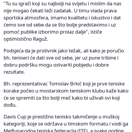
"Tu su igrači koji su najbolji na svijetu i mislim da nas
nije mogao čekati teži zadatak. U timu vlada prava
sportska atmosfera, imamo kvalitetu i iskustvo i dat
ćemo sve od sebe da se što bolje predstavimo i uz
pomoć publike izborimo prolaz dalje", ističe
optimistično Raguž.
Podsjeća da je protivnik jako težak, ali kako je poručio
bh. teniseri će dati sve od sebe, jer uz pune tribine i
dobru podršku mogu ostvariti pobjedu i dobre
rezultate.
Bh. reprezentativac Tomislav Brkić koji je prve teniske
korake počeo u mostarskom teniskom klubu kaže kako
će se spremiti za što bolji meč kako bi uživali svi koji
dođu.
Davis Cup je prestižno tenisko takmičenje u muškoj
kategoriji, koje se održava u timskom formatu i vodi ga
Međunarodna teniska federacija (ITF), a svake godine