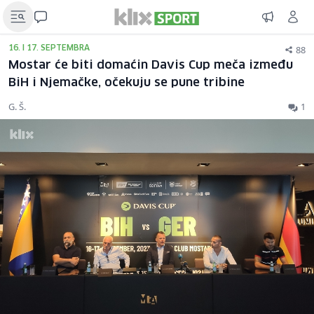
88
16. I 17. SEPTEMBRA
Mostar će biti domaćin Davis Cup meča između
BiH i Njemačke, očekuju se pune tribine
G. Š.
1