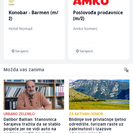
Konobar - Barmen (m/
Poslovođa prodavnice
ž)
(m/ž)
Hotel Nomad
Amko komerc
Sarajevo
Sarajevo
Možda vas zanima
URBANO ZELENILO
ZA AKTIVAN ODMOR
Dalibor Ballian: Stanovnica
Blidinje sve privlačnije ljetno
Sarajeva tražila da se stablo
odredište, turizam raste uz
posječe jer ne vidi auto na
zabrinutost i izazove