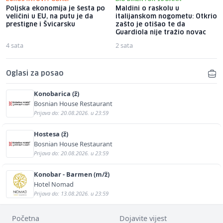
Poljska ekonomija je šesta po
Maldini o raskolu u
veličini u EU, na putu je da
italijanskom nogometu: Otkrio
prestigne i Švicarsku
zašto je otišao te da
Guardiola nije tražio novac
4 sata
2 sata
Oglasi za posao
Konobarica (ž)
Bosnian House Restaurant
Prijava do: 20.08.2026. u 23:59
Hostesa (ž)
Bosnian House Restaurant
Prijava do: 20.08.2026. u 23:59
Konobar - Barmen (m/ž)
Hotel Nomad
Prijava do: 13.08.2026. u 23:59
Početna
Dojavite vijest