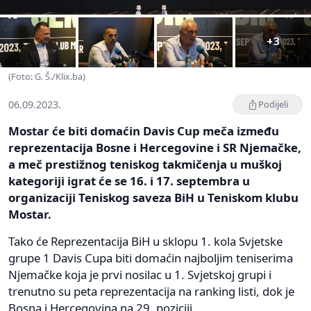
+3
(Foto: G. Š./Klix.ba)
06.09.2023.
Podijeli
Mostar će biti domaćin Davis Cup meča između
reprezentacija Bosne i Hercegovine i SR Njemačke,
a meč prestižnog teniskog takmičenja u muškoj
kategoriji igrat će se 16. i 17. septembra u
organizaciji Teniskog saveza BiH u Teniskom klubu
Mostar.
Tako će Reprezentacija BiH u sklopu 1. kola Svjetske
grupe 1 Davis Cupa biti domaćin najboljim teniserima
Njemačke koja je prvi nosilac u 1. Svjetskoj grupi i
trenutno su peta reprezentacija na ranking listi, dok je
Bosna i Hercegovina na 29. poziciji.