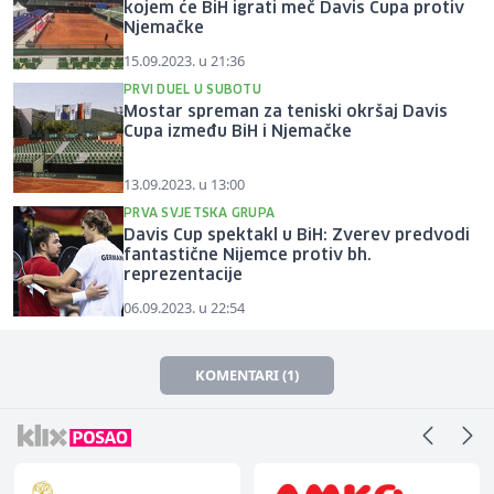
kojem će BiH igrati meč Davis Cupa protiv
Njemačke
15.09.2023. u 21:36
PRVI DUEL U SUBOTU
Mostar spreman za teniski okršaj Davis
Cupa između BiH i Njemačke
13.09.2023. u 13:00
PRVA SVJETSKA GRUPA
Davis Cup spektakl u BiH: Zverev predvodi
fantastične Nijemce protiv bh.
reprezentacije
06.09.2023. u 22:54
KOMENTARI (1)