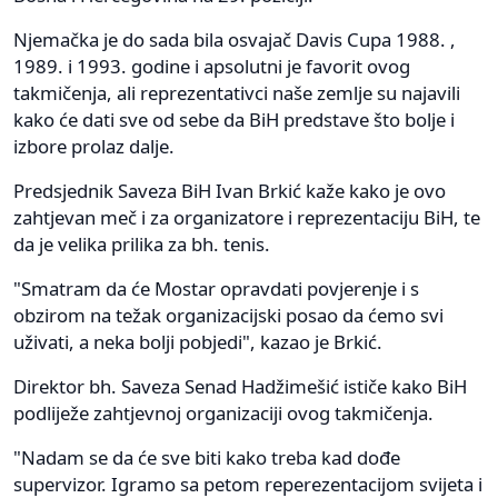
Njemačka je do sada bila osvajač Davis Cupa 1988. ,
1989. i 1993. godine i apsolutni je favorit ovog
takmičenja, ali reprezentativci naše zemlje su najavili
kako će dati sve od sebe da BiH predstave što bolje i
izbore prolaz dalje.
Predsjednik Saveza BiH Ivan Brkić kaže kako je ovo
zahtjevan meč i za organizatore i reprezentaciju BiH, te
da je velika prilika za bh. tenis.
"Smatram da će Mostar opravdati povjerenje i s
obzirom na težak organizacijski posao da ćemo svi
uživati, a neka bolji pobjedi", kazao je Brkić.
Direktor bh. Saveza Senad Hadžimešić ističe kako BiH
podliježe zahtjevnoj organizaciji ovog takmičenja.
"Nadam se da će sve biti kako treba kad dođe
supervizor. Igramo sa petom reperezentacijom svijeta i