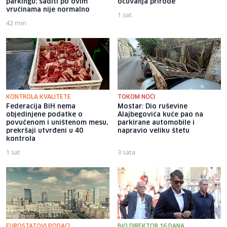
parkingu; saditi po ovim
očuvanja prirode
vrućinama nije normalno
1 sat
42 min
KONTROLA KVALITETE
TOKOM NOĆI
Federacija BiH nema
Mostar: Dio ruševine
objedinjene podatke o
Alajbegovića kuće pao na
povučenom i uništenom mesu,
parkirane automobile i
prekršaji utvrđeni u 40
napravio veliku štetu
kontrola
1 sat
3 sata
EUROSTATOVI PODACI
BIO DIREKTOR 16 DANA