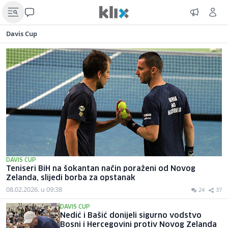
Davis Cup
DAVIS CUP
Teniseri BiH na šokantan način poraženi od Novog
Zelanda, slijedi borba za opstanak
08.02.2026. u 09:38
24
37
DAVIS CUP
Nedić i Bašić donijeli sigurno vodstvo
Bosni i Hercegovini protiv Novog Zelanda