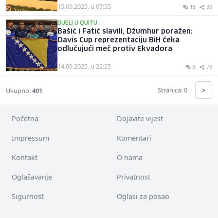
15.09.2025. u 07:55
15
38
DUELI U QUITU
Bašić i Fatić slavili, Džumhur poražen:
Davis Cup reprezentaciju BiH čeka
odlučujući meč protiv Ekvadora
14.09.2025. u 22:25
8
78
>
Stranica: 0
Ukupno:
401
Početna
Dojavite vijest
Impressum
Komentari
Kontakt
O nama
Oglašavanje
Privatnost
Sigurnost
Oglasi za posao