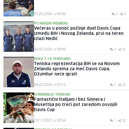
07.02.2026. u 09:36
2
0
PO NAŠEM VREMENU
Večeras u ponoć počinje duel Davis Cupa
između BiH i Novog Zelanda, prvi na teren
izlazi Nedić
06.02.2026. u 09:00
2
25
DUELI 7. I 8. FEBRUARA
Teniska reprezentacija BiH se na Novom
Zelandu sprema za meč Davis Cupa,
Džumhur neće igrati
04.02.2026. u 07:15
1
20
DOMINIRAJU TENISOM
Fantastični Italijani i bez Sinnera i
Musettija po treći put zaredom osvojili
Davis Cup
23.11.2025. u 20:54
1
25