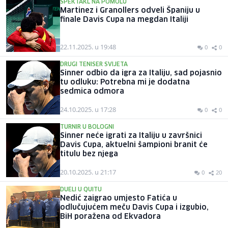
SPEKTAKL NA POMOLU
Martinez i Granollers odveli Španiju u
finale Davis Cupa na megdan Italiji
22.11.2025. u 19:48
0
0
DRUGI TENISER SVIJETA
Sinner odbio da igra za Italiju, sad pojasnio
tu odluku: Potrebna mi je dodatna
sedmica odmora
24.10.2025. u 17:28
0
0
TURNIR U BOLOGNI
Sinner neće igrati za Italiju u završnici
Davis Cupa, aktuelni šampioni branit će
titulu bez njega
20.10.2025. u 21:17
0
20
DUELI U QUITU
Nedić zaigrao umjesto Fatića u
odlučujućem meču Davis Cupa i izgubio,
BiH poražena od Ekvadora