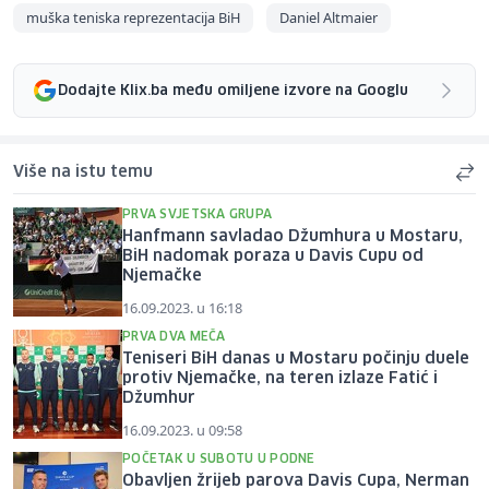
muška teniska reprezentacija BiH
Daniel Altmaier
Dodajte Klix.ba među omiljene izvore na Googlu
Više na istu temu
PRVA SVJETSKA GRUPA
Hanfmann savladao Džumhura u Mostaru,
BiH nadomak poraza u Davis Cupu od
Njemačke
16.09.2023. u 16:18
PRVA DVA MEČA
Teniseri BiH danas u Mostaru počinju duele
protiv Njemačke, na teren izlaze Fatić i
Džumhur
16.09.2023. u 09:58
POČETAK U SUBOTU U PODNE
Obavljen žrijeb parova Davis Cupa, Nerman