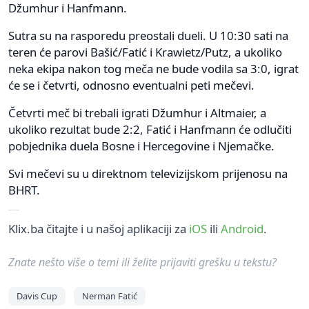
Džumhur i Hanfmann.
Sutra su na rasporedu preostali dueli. U 10:30 sati na
teren će parovi Bašić/Fatić i Krawietz/Putz, a ukoliko
neka ekipa nakon tog meča ne bude vodila sa 3:0, igrat
će se i četvrti, odnosno eventualni peti mečevi.
Četvrti meč bi trebali igrati Džumhur i Altmaier, a
ukoliko rezultat bude 2:2, Fatić i Hanfmann će odlučiti
pobjednika duela Bosne i Hercegovine i Njemačke.
Svi mečevi su u direktnom televizijskom prijenosu na
BHRT.
Klix.ba čitajte i u našoj aplikaciji za
iOS
ili
Android
.
Znate nešto više o temi ili želite prijaviti grešku u tekstu?
Davis Cup
Nerman Fatić