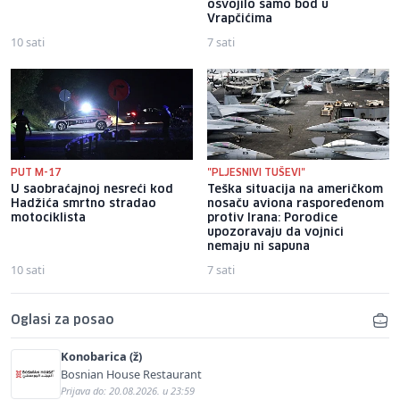
osvojilo samo bod u
Vrapčićima
10 sati
7 sati
PUT M-17
"PLJESNIVI TUŠEVI"
U saobraćajnoj nesreći kod
Teška situacija na američkom
Hadžića smrtno stradao
nosaču aviona raspoređenom
motociklista
protiv Irana: Porodice
upozoravaju da vojnici
nemaju ni sapuna
10 sati
7 sati
Oglasi za posao
Konobarica (ž)
Bosnian House Restaurant
Prijava do: 20.08.2026. u 23:59