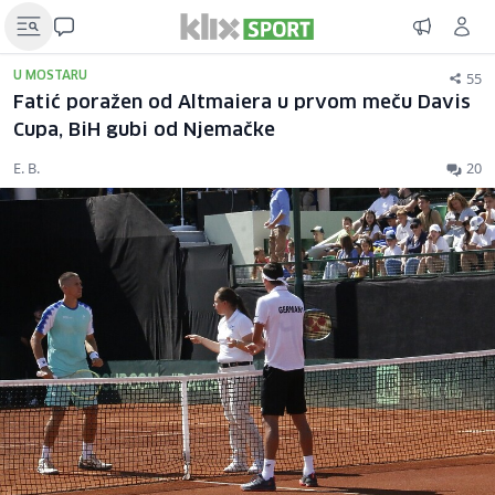
55
U MOSTARU
Fatić poražen od Altmaiera u prvom meču Davis
Cupa, BiH gubi od Njemačke
E. B.
20