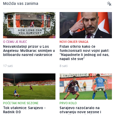
Možda vas zanima
O ČEMU JE RIJEČ
NOVI OMJER SNAGA
Nesvakidašnji prizor u Los
Fidan otkrio kako će
Angelesu: Muškarac snimljen u
funkcionisati novi vojni pakt:
billboardu nasred raskrsnice
"Napadnete li jednog od nas,
napali ste sve"
17 sati
8 sati
POČETAK NOVE SEZONE
PRVO KOLO
Tok utakmice: Sarajevo -
Sarajevo razočaralo na
Radnik 0:0
otvaranju nove sezone i