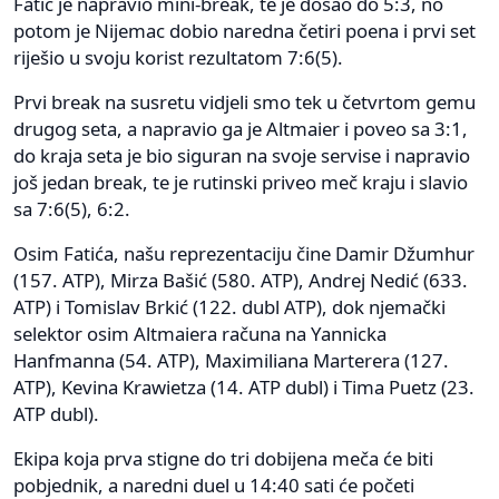
Fatić je napravio mini-break, te je došao do 5:3, no
potom je Nijemac dobio naredna četiri poena i prvi set
riješio u svoju korist rezultatom 7:6(5).
Prvi break na susretu vidjeli smo tek u četvrtom gemu
drugog seta, a napravio ga je Altmaier i poveo sa 3:1,
do kraja seta je bio siguran na svoje servise i napravio
još jedan break, te je rutinski priveo meč kraju i slavio
sa 7:6(5), 6:2.
Osim Fatića, našu reprezentaciju čine Damir Džumhur
(157. ATP), Mirza Bašić (580. ATP), Andrej Nedić (633.
ATP) i Tomislav Brkić (122. dubl ATP), dok njemački
selektor osim Altmaiera računa na Yannicka
Hanfmanna (54. ATP), Maximiliana Marterera (127.
ATP), Kevina Krawietza (14. ATP dubl) i Tima Puetz (23.
ATP dubl).
Ekipa koja prva stigne do tri dobijena meča će biti
pobjednik, a naredni duel u 14:40 sati će početi