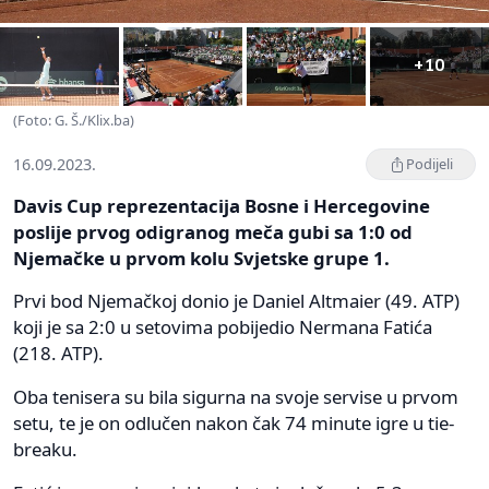
+10
(Foto: G. Š./Klix.ba)
16.09.2023.
Podijeli
Davis Cup reprezentacija Bosne i Hercegovine
poslije prvog odigranog meča gubi sa 1:0 od
Njemačke u prvom kolu Svjetske grupe 1.
Prvi bod Njemačkoj donio je Daniel Altmaier (49. ATP)
koji je sa 2:0 u setovima pobijedio Nermana Fatića
(218. ATP).
Oba tenisera su bila sigurna na svoje servise u prvom
setu, te je on odlučen nakon čak 74 minute igre u tie-
breaku.