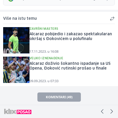
Više na istu temu
ZAVRŠNI MASTERS
Alcaraz pobijedio i zakazao spektakularan
okršaj s Đokovićem u polufinalu
17.11.2023. u 16:08
VELIKO IZNENAĐENJE
Alcaraz doživio šokantno ispadanje sa US
Opena, Đoković rutinski prošao u finale
09.09.2023. u 07:33
KOMENTARI (49)