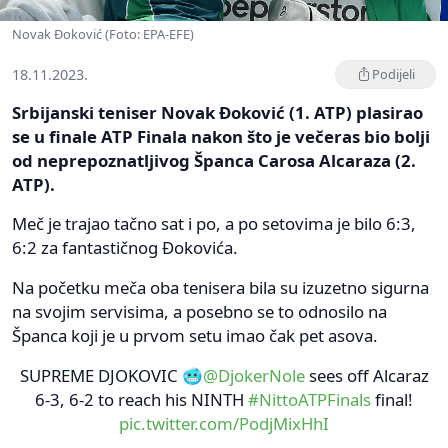
Novak Đoković (Foto: EPA-EFE)
18.11.2023.
Podijeli
Srbijanski teniser Novak Đoković (1. ATP) plasirao
se u finale ATP Finala nakon što je večeras bio bolji
od neprepoznatljivog Španca Carosa Alcaraza (2.
ATP).
Meč je trajao tačno sat i po, a po setovima je bilo 6:3,
6:2 za fantastičnog Đokovića.
Na početku meča oba tenisera bila su izuzetno sigurna
na svojim servisima, a posebno se to odnosilo na
Španca koji je u prvom setu imao čak pet asova.
SUPREME DJOKOVIC 🥶
@DjokerNole
sees off Alcaraz
6-3, 6-2 to reach his NINTH
#NittoATPFinals
final!
pic.twitter.com/PodjMixHhI