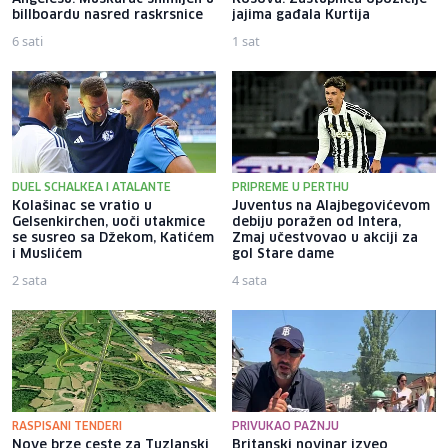
billboardu nasred raskrsnice
jajima gađala Kurtija
6 sati
1 sat
DUEL SCHALKEA I ATALANTE
PRIPREME U PERTHU
Kolašinac se vratio u
Juventus na Alajbegovićevom
Gelsenkirchen, uoči utakmice
debiju poražen od Intera,
se susreo sa Džekom, Katićem
Zmaj učestvovao u akciji za
i Muslićem
gol Stare dame
2 sata
4 sata
RASPISANI TENDERI
PRIVUKAO PAŽNJU
Nove brze ceste za Tuzlanski
Britanski novinar izveo