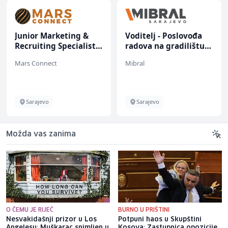
Junior Marketing &
Voditelj - Poslovođa
Recruiting Specialist
radova na gradilištu
(m/ž)
(m/ž)
Mars Connect
Mibral
Sarajevo
Sarajevo
Možda vas zanima
O ČEMU JE RIJEČ
BURNO U PRIŠTINI
Nesvakidašnji prizor u Los
Potpuni haos u Skupštini
Angelesu: Muškarac snimljen u
Kosova: Zastupnica opozicije