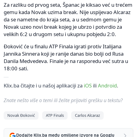
Za razliku od prvog seta, Španac je kiksao već u trećem
gemu kada Novak uzima break. Nije uspijevao Alcaraz
da se nametne do kraja seta, a u sedmom gemu je
Novak uzeo novi break kojeg je ubrzo i potvrdio za
velikih 6:2 u drugom setu i ukupnu pobjedu 2:0.
Đoković će u finalu ATP Finala igrati protiv Italijana
Jannika Sinnera koji je ranije danas bio bolji od Rusa
Danila Medvedeva. Finale je na rasporedu već sutra u
18:00 sati.
Klix.ba čitajte i u našoj aplikaciji za
iOS
ili
Android
.
Znate nešto više o temi ili želite prijaviti grešku u tekstu?
Novak Đoković
ATP Finals
Carlos Alcaraz
Dodajte Klix.ba među omiljene izvore na Googlu