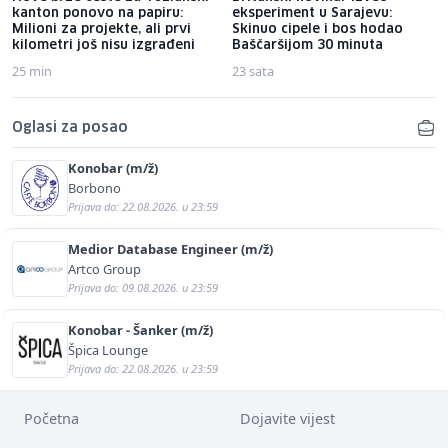
kanton ponovo na papiru:
eksperiment u Sarajevu:
Milioni za projekte, ali prvi
Skinuo cipele i bos hodao
kilometri još nisu izgrađeni
Baščaršijom 30 minuta
25 min
23 sata
Oglasi za posao
Konobar (m/ž)
Borbono
Prijava do: 22.08.2026. u 23:59
Medior Database Engineer (m/ž)
Artco Group
Prijava do: 09.08.2026. u 23:59
Konobar - Šanker (m/ž)
Špica Lounge
Prijava do: 22.08.2026. u 23:59
Početna
Dojavite vijest