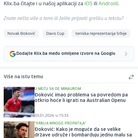
Klix.ba čitajte i u našoj aplikaciji za
iOS
ili
Android
.
Znate nešto više o temi ili želite prijaviti grešku u tekstu?
Novak Đoković
Davis Cup
teniska reprezentacija Srbije
Dodajte Klix.ba među omiljene izvore na Googlu
Više na istu temu
U MEČU SA DE MINAUROM
Đoković imao problema sa povredom pa
otkrio hoće li igrati na Australian Openu
03.01.2024. u 15:33
"SRBIJA MNOGO PROPATILA"
Đoković: Kako je moguće da se velike
države udruže i bombarduju jednu malu sa