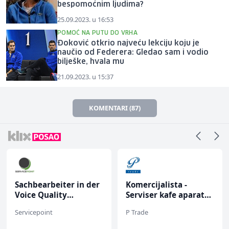
bespomoćnim ljudima?
25.09.2023. u 16:53
POMOĆ NA PUTU DO VRHA
Đoković otkrio najveću lekciju koju je
naučio od Federera: Gledao sam i vodio
bilješke, hvala mu
21.09.2023. u 15:37
KOMENTARI (87)
Sachbearbeiter in der
Komercijalista -
Voice Quality
Serviser kafe aparata
Management (m/w)
(m/ž)
Servicepoint
P Trade