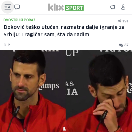
191
DVOSTRUKI PORAZ
Đoković teško utučen, razmatra dalje igranje za
Srbiju: Tragičar sam, šta da radim
D. P.
87