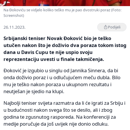
Na Đokoviću se vidjelo koliko teško mu je pao dvostruki poraz (Foto:
Screenshot)
26.11.2023.
Podijeli
Srbijanski teniser Novak Đoković bio je teško
utučen nakon što je doživio dva poraza tokom istog
dana u Davis Cupu te nije uspio svoju
reprezentaciju uvesti u finale takmičenja.
Đoković je izgubio u singlu od Jannika Sinnera, da bi
onda doživio poraz i u odlučujućem meču dubla. Bilo
mu je teško nakon poraza u ukupnom rezultatu i
neutješan je sjedio na klupi.
Najbolji teniser svijeta razmatra da li će igrati za Srbiju i
u budućnosti nakon svega što se desilo, ali i zbog
godina te zgusnutog rasporeda. Na konferenciji za
medije poručuje da još uvijek nije donio odluku.