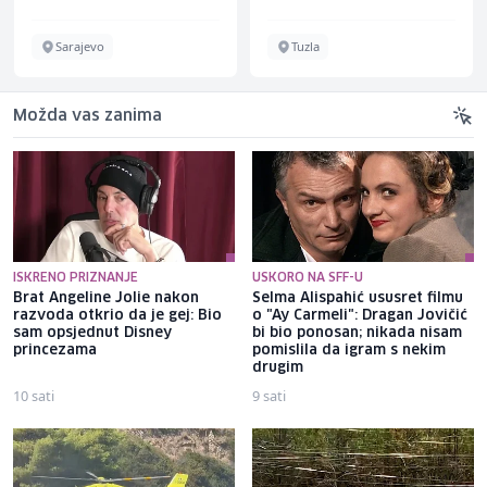
Sarajevo
Tuzla
Možda vas zanima
ISKRENO PRIZNANJE
USKORO NA SFF-U
Brat Angeline Jolie nakon
Selma Alispahić ususret filmu
razvoda otkrio da je gej: Bio
o "Ay Carmeli": Dragan Jovičić
sam opsjednut Disney
bi bio ponosan; nikada nisam
princezama
pomislila da igram s nekim
drugim
10 sati
9 sati