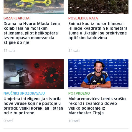
BRZA REAKCIJA
POSLJEDICE RATA
Drama na Hvaru: Mlada žena
Snimci kao iz horor filmova:
kolabirala na morskim
Hiljade kvadratnih kilometara
stijenama, pilot helikoptera
šuma u Ukrajini su prekrivene
izveo opasan manevar da
optičkim kablovima
stigne do nje
11 sati
14 sati
NAUČNICI UPOZORAVAJU
POTVRĐENO
Umjetna inteligencija stvorila
Muharemovićev Leeds srušio
nove viruse koji ne postoje u
rekord i zvanično doveo
prirodi: Veliki korak, ali i strah
veliko pojačanje iz
od zloupotrebe
Manchester Cityja
9 sati
10 sati