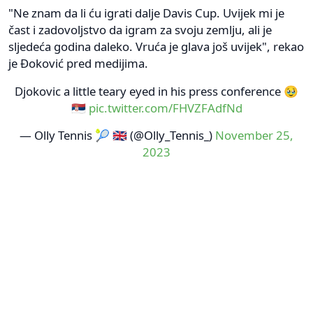
"Ne znam da li ću igrati dalje Davis Cup. Uvijek mi je
čast i zadovoljstvo da igram za svoju zemlju, ali je
sljedeća godina daleko. Vruća je glava još uvijek", rekao
je Đoković pred medijima.
Djokovic a little teary eyed in his press conference 🥹
🇷🇸
pic.twitter.com/FHVZFAdfNd
— Olly Tennis 🎾 🇬🇧 (@Olly_Tennis_)
November 25,
2023