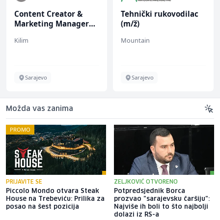
Content Creator &
Tehnički rukovodilac
Marketing Manager
(m/ž)
(m/ž)
Kilim
Mountain
Sarajevo
Sarajevo
Možda vas zanima
PROMO
PRIJAVITE SE
ZELJKOVIĆ OTVORENO
Piccolo Mondo otvara Steak
Potpredsjednik Borca
House na Trebeviću: Prilika za
prozvao "sarajevsku čaršiju":
posao na šest pozicija
Najviše ih boli to što najbolji
dolazi iz RS-a