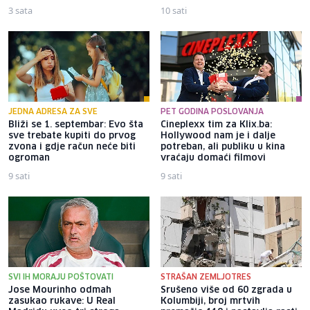
3 sata
10 sati
JEDNA ADRESA ZA SVE
PET GODINA POSLOVANJA
Bliži se 1. septembar: Evo šta
Cineplexx tim za Klix.ba:
sve trebate kupiti do prvog
Hollywood nam je i dalje
zvona i gdje račun neće biti
potreban, ali publiku u kina
ogroman
vraćaju domaći filmovi
9 sati
9 sati
SVI IH MORAJU POŠTOVATI
STRAŠAN ZEMLJOTRES
Jose Mourinho odmah
Srušeno više od 60 zgrada u
zasukao rukave: U Real
Kolumbiji, broj mrtvih