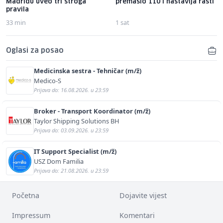
Madridu uveo tri stroga
premašio 110 i nastavlja rasti
pravila
33 min
1 sat
Oglasi za posao
Medicinska sestra - Tehničar (m/ž)
Medico-S
Prijava do: 16.08.2026. u 23:59
Broker - Transport Koordinator (m/ž)
Taylor Shipping Solutions BH
Prijava do: 03.09.2026. u 23:59
IT Support Specialist (m/ž)
USZ Dom Familia
Prijava do: 21.08.2026. u 23:59
Početna
Dojavite vijest
Impressum
Komentari