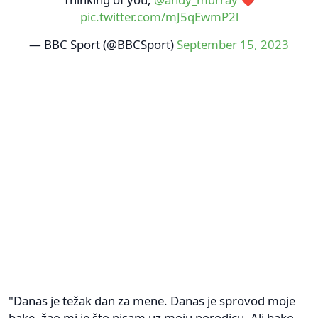
pic.twitter.com/mJ5qEwmP2l
— BBC Sport (@BBCSport)
September 15, 2023
"Danas je težak dan za mene. Danas je sprovod moje
bake, žao mi je što nisam uz moju porodicu. Ali bako,