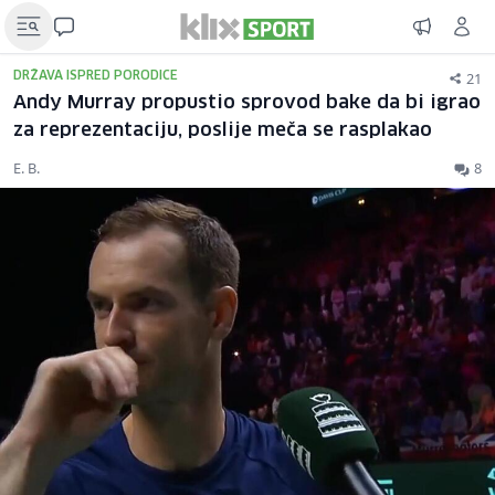
21
DRŽAVA ISPRED PORODICE
Andy Murray propustio sprovod bake da bi igrao
za reprezentaciju, poslije meča se rasplakao
E. B.
8