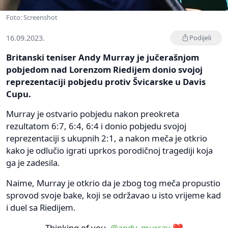
Foto: Screenshot
16.09.2023.
Podijeli
Britanski teniser Andy Murray je jučerašnjom
pobjedom nad Lorenzom Riedijem donio svojoj
reprezentaciji pobjedu protiv Švicarske u Davis
Cupu.
Murray je ostvario pobjedu nakon preokreta
rezultatom 6:7, 6:4, 6:4 i donio pobjedu svojoj
reprezentaciji s ukupnih 2:1, a nakon meča je otkrio
kako je odlučio igrati uprkos porodičnoj tragediji koja
ga je zadesila.
Naime, Murray je otkrio da je zbog tog meča propustio
sprovod svoje bake, koji se održavao u isto vrijeme kad
i duel sa Riedijem.
Thinking of you,
@andy_murray
❤️