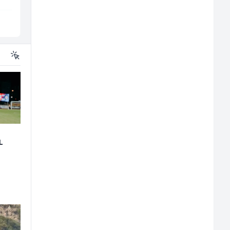
Inostranstvo
Sarajevo
L