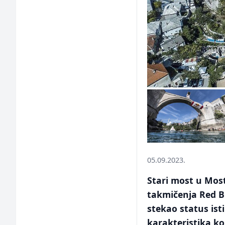
05.09.2023.
Stari most u Most
takmičenja Red Bu
stekao status ist
karakteristika koj