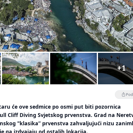
+1
Podi
aru će ove sedmice po osmi put biti pozornica
ll Cliff Diving Svjetskog prvenstva. Grad na Neretv
inskog "klasika“ prvenstva zahvaljujući nizu zaniml
e ga izdvajaju od ostalih lokacija.