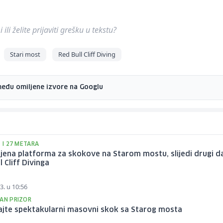
ili želite prijaviti grešku u tekstu?
Stari most
Red Bull Cliff Diving
među omiljene izvore na Googlu
1 I 27 METARA
jena platforma za skokove na Starom mostu, slijedi drugi d
l Cliff Divinga
3. u 10:56
VAN PRIZOR
ajte spektakularni masovni skok sa Starog mosta