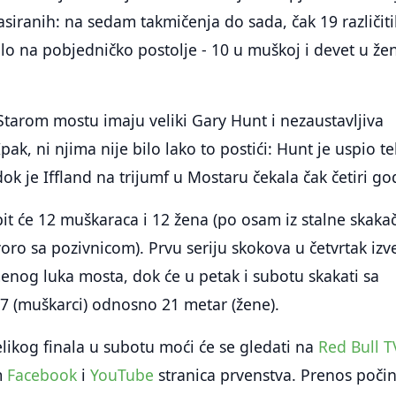
siranih: na sedam takmičenja do sada, čak 19 različit
lo na pobjedničko postolje - 10 u muškoj i devet u že
Starom mostu imaju veliki Gary Hunt i nezaustavljiva
pak, ni njima nije bilo lako to postići: Hunt je uspio te
ok je Iffland na trijumf u Mostaru čekala čak četiri go
t će 12 muškaraca i 12 žena (po osam iz stalne skaka
voro sa pozivnicom). Prvu seriju skokova u četvrtak izv
enog luka mosta, dok će u petak i subotu skakati sa
27 (muškarci) odnosno 21 metar (žene).
likog finala u subotu moći će se gledati na
Red Bull T
m
Facebook
i
YouTube
stranica prvenstva. Prenos počin