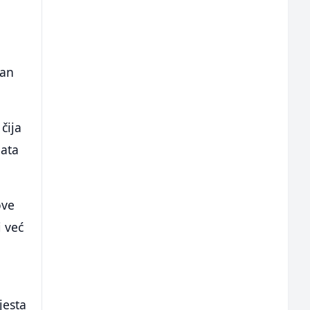
zan
čija
nata
ove
i već
jesta