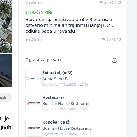
8h 56min
24
173
S IGRAČEM VIŠE
Borac se ispromašivao protiv Bjelorusa i
ostvario minimalan trijumf u Banjoj Luci,
odluka pada u revanšu
9h 21min
16
13
Oglasi za posao
Snimatelj (m/ž)
Arena Sport BH
Prijava do: 14.08.2026. u 23:59
jeli
Hostesa (ž)
Bosnian House Restaurant
Prijava do: 20.08.2026. u 23:59
i je
Konobarica (ž)
jivih
Bosnian House Restaurant
Prijava do: 20.08.2026. u 23:59