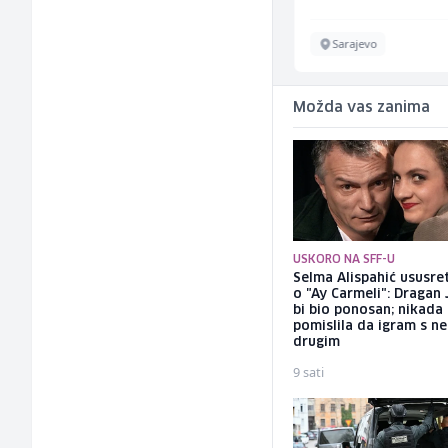
Sarajevo
Sarajevo
Možda vas zanima
USKORO NA SFF-U
Selma Alispahić ususret
o "Ay Carmeli": Dragan 
bi bio ponosan; nikada
pomislila da igram s n
drugim
9 sati