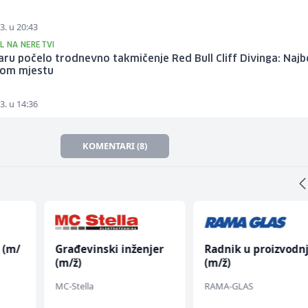
3. u 20:43
L NA NERETVI
ru počelo trodnevno takmičenje Red Bull Cliff Divinga: Najbo
nom mjestu
3. u 14:36
KOMENTARI (8)
 (m/
Građevinski inženjer
Radnik u proizvodnj
(m/ž)
(m/ž)
MC-Stella
RAMA-GLAS