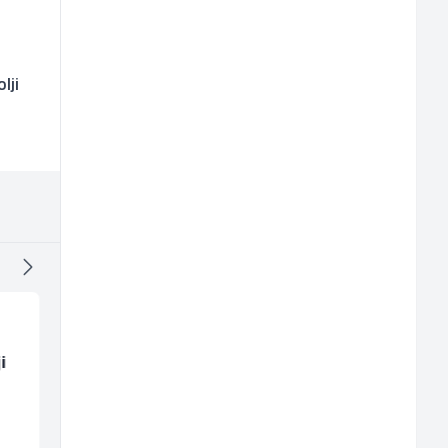
lji
i
Hostesa (ž)
Radnik u proizvodnji
(m/ž)
Bosnian House Restaurant
Conty Plus