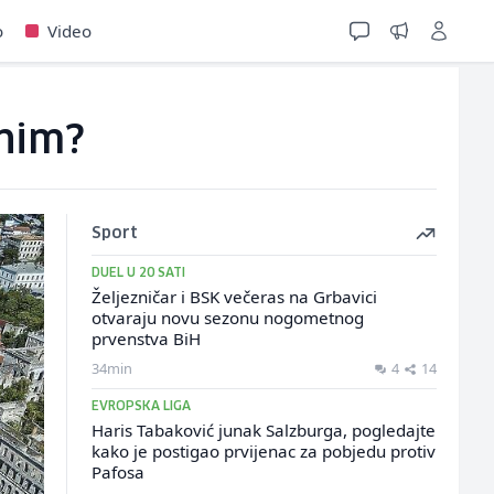
o
Video
enim?
Sport
DUEL U 20 SATI
Željezničar i BSK večeras na Grbavici
otvaraju novu sezonu nogometnog
prvenstva BiH
34min
4
14
EVROPSKA LIGA
Haris Tabaković junak Salzburga, pogledajte
kako je postigao prvijenac za pobjedu protiv
Pafosa