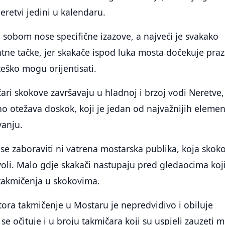
retvi jedini u kalendaru.
 sobom nose specifične izazove, a najveći je svakako
tne tačke, jer skakače ispod luka mosta dočekuje pra
teško mogu orijentisati.
ari skokove završavaju u hladnoj i brzoj vodi Neretve, 
tno otežava doskok, koji je jedan od najvažnijih eleme
anju.
se zaboraviti ni vatrena mostarska publika, koja skok
voli. Malo gdje skakači nastupaju pred gledaocima koj
takmičenja u skokovima.
tora takmičenje u Mostaru je nepredvidivo i obiluje
e očituje i u broju takmičara koji su uspjeli zauzeti m