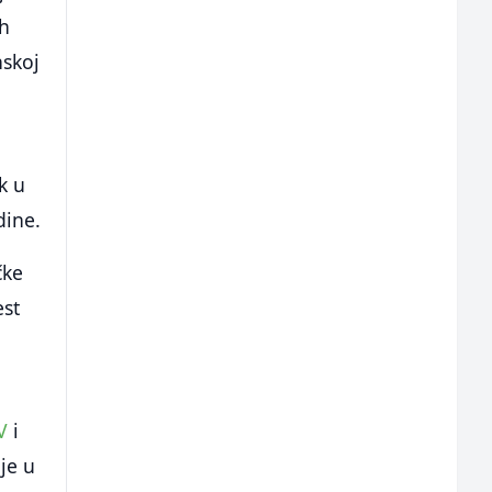
ih
nskoj
k u
dine.
čke
est
V
i
je u