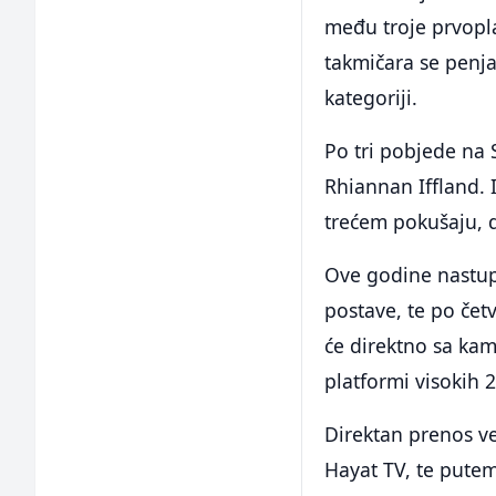
među troje prvopla
takmičara se penja
kategoriji.
Po tri pobjede na 
Rhiannan Iffland. I
trećem pokušaju, d
Ove godine nastupi
postave, te po čet
će direktno sa kam
platformi visokih 
Direktan prenos ve
Hayat TV, te pute