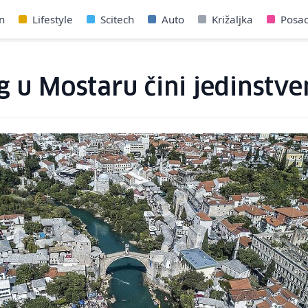
n
Lifestyle
Scitech
Auto
Križaljka
Posa
ng u Mostaru čini jedinstv