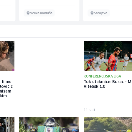
Velika Kladuša
Sarajevo
KONFERENCIJSKA LIGA
 filmu
Brat Angeline Jolie nakon
Tok utakmice: Borac - M
Jovičić
razvoda otkrio da je gej: Bio
Vitebsk 1:0
 nisam
sam opsjednut Disney
ekim
princezama
10 sati
11 sati