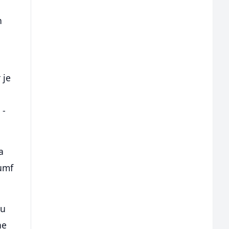
h
 je
 -
a
jumf
su
ne