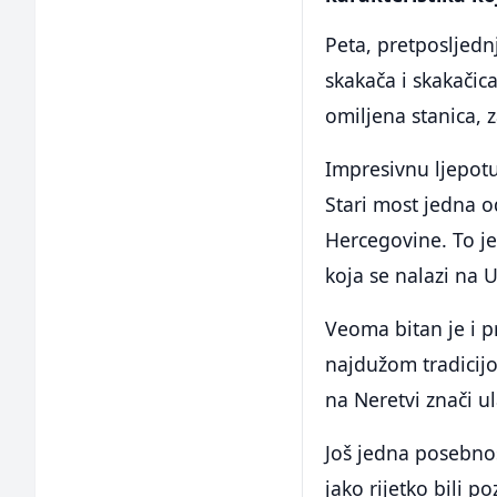
Peta, pretposljedn
skakača i skakači
omiljena stanica, z
Impresivnu ljepotu
Stari most jedna o
Hercegovine. To je 
koja se nalazi na
Veoma bitan je i p
najdužom tradicijo
na Neretvi znači u
Još jedna posebnos
jako rijetko bili p