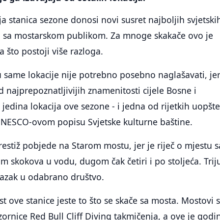
ja stanica sezone donosi novi susret najboljih svjetski
ca sa mostarskom publikom. Za mnoge skakače ovo je
a što postoji više razloga.
 same lokacije nije potrebno posebno naglašavati, jer
d najprepoznatljivijih znamenitosti cijele Bosne i
jedina lokacija ove sezone - i jedna od rijetkih uopšte
 UNESCO-ovom popisu Svjetske kulturne baštine.
restiž pobjede na Starom mostu, jer je riječ o mjestu s
m skokova u vodu, dugom čak četiri i po stoljeća. Tri
lazak u odabrano društvo.
t ove stanice jeste to što se skače sa mosta. Mostovi 
ozornice Red Bull Cliff Diving takmičenja, a ove je godi