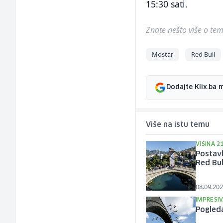
15:30 sati.
Znate nešto više o temi 
Mostar
Red Bull
Dodajte Klix.ba 
Više na istu temu
VISINA 2
Postavl
Red Bul
08.09.202
IMPRESI
Pogled