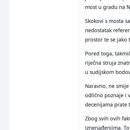
most u gradu na Ne
Skokovi s mosta sa
nedostatak referen
prostor te se jako 
Pored toga, takmič
riječna struja zna
u sudijskom bodov
Naravno, ne smije 
odlično poznaje i 
decenijama prate 
Zbog svih ovih fak
iznenađenjima. To s