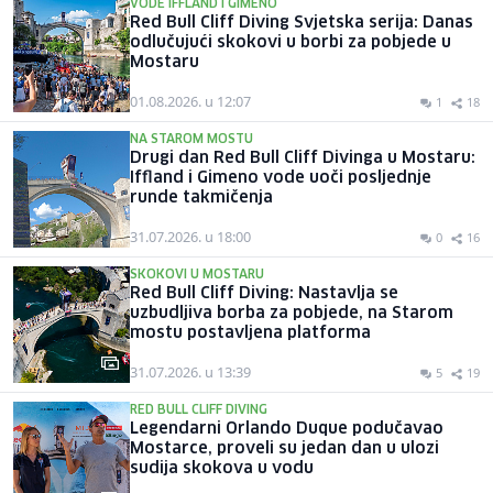
VODE IFFLAND I GIMENO
Red Bull Cliff Diving Svjetska serija: Danas
odlučujući skokovi u borbi za pobjede u
Mostaru
01.08.2026. u 12:07
1
18
NA STAROM MOSTU
Drugi dan Red Bull Cliff Divinga u Mostaru:
Iffland i Gimeno vode uoči posljednje
runde takmičenja
31.07.2026. u 18:00
0
16
SKOKOVI U MOSTARU
Red Bull Cliff Diving: Nastavlja se
uzbudljiva borba za pobjede, na Starom
mostu postavljena platforma
31.07.2026. u 13:39
5
19
RED BULL CLIFF DIVING
Legendarni Orlando Duque podučavao
Mostarce, proveli su jedan dan u ulozi
sudija skokova u vodu