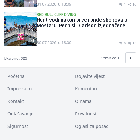
31.07.2026. u 13:09
1
16
RED BULL CLIFF DIVING
Hunt vodi nakon prve runde skokova u
Mostaru, Pennisi i Carlson izjednačene
30.07.2026. u 18:00
6
12
>
Stranica: 0
Ukupno:
325
Početna
Dojavite vijest
Impressum
Komentari
Kontakt
O nama
Oglašavanje
Privatnost
Sigurnost
Oglasi za posao