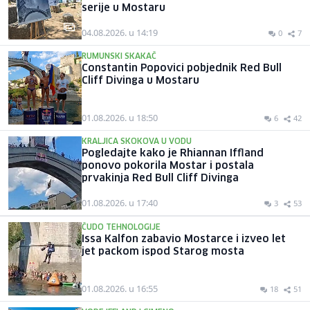
serije u Mostaru
04.08.2026. u 14:19
0
7
RUMUNSKI SKAKAČ
Constantin Popovici pobjednik Red Bull
Cliff Divinga u Mostaru
01.08.2026. u 18:50
6
42
KRALJICA SKOKOVA U VODU
Pogledajte kako je Rhiannan Iffland
ponovo pokorila Mostar i postala
prvakinja Red Bull Cliff Divinga
01.08.2026. u 17:40
3
53
ČUDO TEHNOLOGIJE
Issa Kalfon zabavio Mostarce i izveo let
jet packom ispod Starog mosta
01.08.2026. u 16:55
18
51