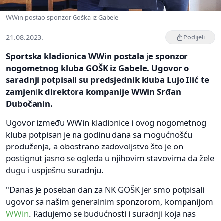
WWin postao sponzor Goška iz Gabele
21.08.2023.
Podijeli
Sportska kladionica WWin postala je sponzor
nogometnog kluba GOŠK iz Gabele. Ugovor o
saradnji potpisali su predsjednik kluba Lujo Ilić te
zamjenik direktora kompanije WWin Srđan
Dubočanin.
Ugovor između WWin kladionice i ovog nogometnog
kluba potpisan je na godinu dana sa mogućnošću
produženja, a obostrano zadovoljstvo što je on
postignut jasno se ogleda u njihovim stavovima da žele
dugu i uspješnu suradnju.
"Danas je poseban dan za NK GOŠK jer smo potpisali
ugovor sa našim generalnim sponzorom, kompanijom
WWin
. Radujemo se budućnosti i suradnji koja nas