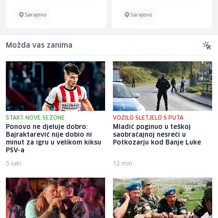
Sarajevo
Sarajevo
Možda vas zanima
START NOVE SEZONE
VOZILO SLETJELO S PUTA
Ponovo ne djeluje dobro:
Mladić poginuo u teškoj
Bajraktarević nije dobio ni
saobraćajnoj nesreći u
minut za igru u velikom kiksu
Potkozarju kod Banje Luke
PSV-a
5 sati
12 min