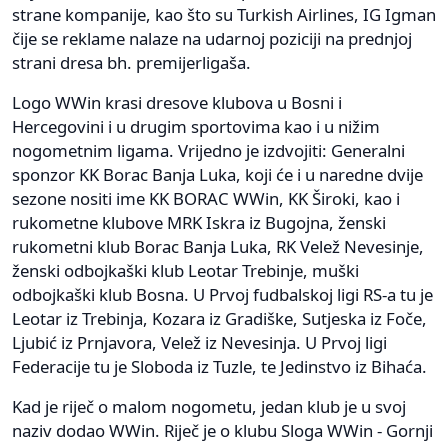
strane kompanije, kao što su Turkish Airlines, IG Igman
čije se reklame nalaze na udarnoj poziciji na prednjoj
strani dresa bh. premijerligaša.
Logo WWin krasi dresove klubova u Bosni i
Hercegovini i u drugim sportovima kao i u nižim
nogometnim ligama. Vrijedno je izdvojiti: Generalni
sponzor KK Borac Banja Luka, koji će i u naredne dvije
sezone nositi ime KK BORAC WWin, KK Široki, kao i
rukometne klubove MRK Iskra iz Bugojna, ženski
rukometni klub Borac Banja Luka, RK Velež Nevesinje,
ženski odbojkaški klub Leotar Trebinje, muški
odbojkaški klub Bosna. U Prvoj fudbalskoj ligi RS-a tu je
Leotar iz Trebinja, Kozara iz Gradiške, Sutjeska iz Foče,
Ljubić iz Prnjavora, Velež iz Nevesinja. U Prvoj ligi
Federacije tu je Sloboda iz Tuzle, te Jedinstvo iz Bihaća.
Kad je riječ o malom nogometu, jedan klub je u svoj
naziv dodao WWin. Riječ je o klubu Sloga WWin - Gornji