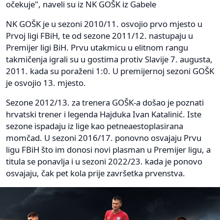
očekuje", naveli su iz NK GOŠK iz Gabele
NK GOŠK je u sezoni 2010/11. osvojio prvo mjesto u
Prvoj ligi FBiH, te od sezone 2011/12. nastupaju u
Premijer ligi BiH. Prvu utakmicu u elitnom rangu
takmičenja igrali su u gostima protiv Slavije 7. augusta,
2011. kada su poraženi 1:0. U premijernoj sezoni GOŠK
je osvojio 13. mjesto.
Sezone 2012/13. za trenera GOŠK-a došao je poznati
hrvatski trener i legenda Hajduka Ivan Katalinić. Iste
sezone ispadaju iz lige kao petneaestoplasirana
momčad. U sezoni 2016/17. ponovno osvajaju Prvu
ligu FBiH što im donosi novi plasman u Premijer ligu, a
titula se ponavlja i u sezoni 2022/23. kada je ponovo
osvajaju, čak pet kola prije završetka prvenstva.