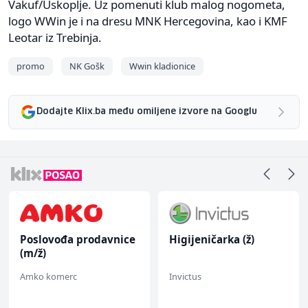
Vakuf/Uskoplje. Uz pomenuti klub malog nogometa,
logo WWin je i na dresu MNK Hercegovina, kao i KMF
Leotar iz Trebinja.
promo
NK Gošk
Wwin kladionice
Dodajte Klix.ba među omiljene izvore na Googlu
Poslovođa prodavnice
Higijeničarka (ž)
(m/ž)
Amko komerc
Invictus