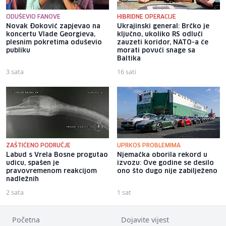
ODUŠEVIO FANOVE
HIBRIDNE OPERACIJE
Novak Đoković zapjevao na
Ukrajinski general: Brčko je
koncertu Vlade Georgieva,
ključno, ukoliko RS odluči
plesnim pokretima oduševio
zauzeti koridor, NATO-a će
publiku
morati povući snage sa
Baltika
3 sata
16 sati
ZAŠTIĆENO PODRUČJE
UPRKOS PROBLEMIMA
Labud s Vrela Bosne progutao
Njemačka oborila rekord u
udicu, spašen je
izvozu: Ove godine se desilo
pravovremenom reakcijom
ono što dugo nije zabilježeno
nadležnih
2 sata
1 sat
Početna
Dojavite vijest