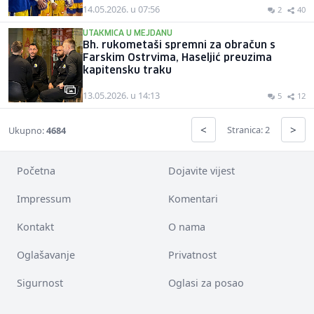
14.05.2026. u 07:56
2
40
UTAKMICA U MEJDANU
Bh. rukometaši spremni za obračun s
Farskim Ostrvima, Haseljić preuzima
kapitensku traku
13.05.2026. u 14:13
5
12
<
>
Stranica: 2
Ukupno:
4684
Početna
Dojavite vijest
Impressum
Komentari
Kontakt
O nama
Oglašavanje
Privatnost
Sigurnost
Oglasi za posao