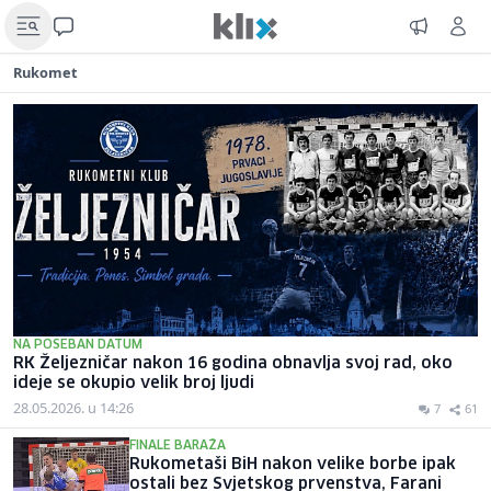
Rukomet
NA POSEBAN DATUM
RK Željezničar nakon 16 godina obnavlja svoj rad, oko
ideje se okupio velik broj ljudi
28.05.2026. u 14:26
7
61
FINALE BARAŽA
Rukometaši BiH nakon velike borbe ipak
ostali bez Svjetskog prvenstva, Farani