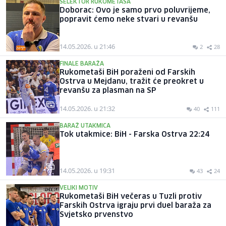
SELEKTOR RUKOMETAŠA
Doborac: Ovo je samo prvo poluvrijeme,
popravit ćemo neke stvari u revanšu
14.05.2026. u 21:46
2
28
FINALE BARAŽA
Rukometaši BiH poraženi od Farskih
Ostrva u Mejdanu, tražit će preokret u
revanšu za plasman na SP
14.05.2026. u 21:32
40
111
BARAŽ UTAKMICA
Tok utakmice: BiH - Farska Ostrva 22:24
14.05.2026. u 19:31
43
24
VELIKI MOTIV
Rukometaši BiH večeras u Tuzli protiv
Farskih Ostrva igraju prvi duel baraža za
Svjetsko prvenstvo