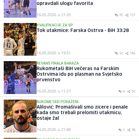
opravdali ulogu favorita
16.05.2026. u 21:35
45
157
KVALIFIKACIJE ZA SP
Tok utakmice: Farska Ostrva - BiH 33:28
16.05.2026. u 19:31
32
186
REVANŠ FINALA BARAŽA
Rukometaši BiH večeras na Farskim
Ostrvima idu po plasman na Svjetsko
prvenstvo
16.05.2026. u 11:27
6
56
RUKOMETAŠI PORAŽENI
Alilović: Promašivali smo zicere i penale
kada smo trebali prelomiti utakmicu,
ostaje žal
14.05.2026. u 21:48
5
38