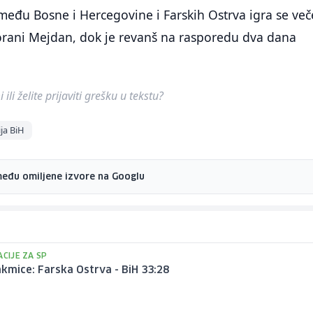
među Bosne i Hercegovine i Farskih Ostrva igra se več
vorani Mejdan, dok je revanš na rasporedu dva dana
ili želite prijaviti grešku u tekstu?
ja BiH
među omiljene izvore na Googlu
ACIJE ZA SP
kmice: Farska Ostrva - BiH 33:28