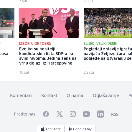
7 sati
7 sati
U
IZBORI U OKTOBRU
SLIJEDI VELIKI DERBI
u
Evo ko su nositelji
Pogledajte slavlje igrača
busa
kandidatskih lista SDP-a na
navijača Željezničara n
n
svim nivoima: Jedina žena na
pobjede na otvaranju s
vrhu dolazi iz Hercegovine
10 sati
2 sata
m
Komentari
Kontakt
O nama
Oglašavanje
P
Facebook
YouTube
LinkedIn
Twitter
Instagram
RSS
Pratite nas
App Store
Google Play