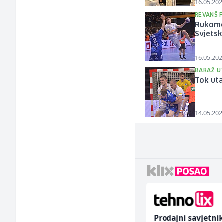
16.05.202
REVANŠ 
Rukome
Svjets
16.05.202
BARAŽ U
Tok uta
14.05.202
Električar (m)
Prodajni savjetni