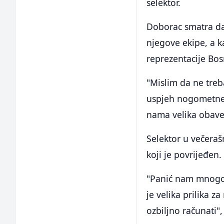
selektor.
Doborac smatra da 
njegove ekipe, a 
reprezentacije Bos
"Mislim da ne tre
uspjeh nogometne r
nama velika obav
Selektor u večera
koji je povrijeđen.
"Panić nam mnogo 
je velika prilika z
ozbiljno računati"