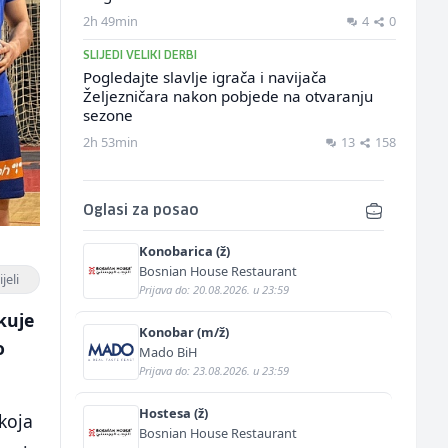
2h 49min
4
0
SLIJEDI VELIKI DERBI
Pogledajte slavlje igrača i navijača
Željezničara nakon pobjede na otvaranju
sezone
2h 53min
13
158
Oglasi za posao
Konobarica (ž)
Bosnian House Restaurant
jeli
Prijava do: 20.08.2026. u 23:59
kuje
Konobar (m/ž)
o
Mado BiH
Prijava do: 23.08.2026. u 23:59
Hostesa (ž)
 koja
Bosnian House Restaurant