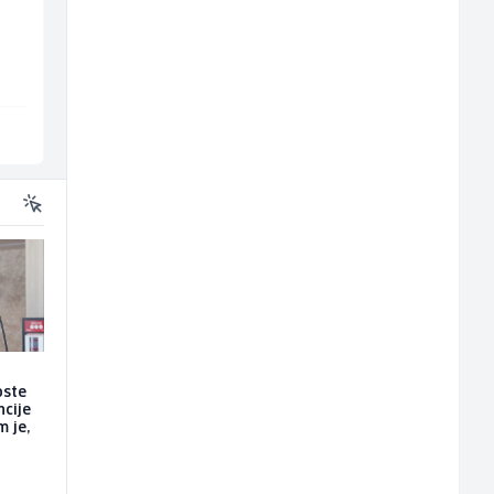
(m/ž)
MC-Stella
Borbono
Velika Kladuša
Sarajevo
oste
ncije
m je,