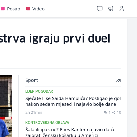
Posao
Video
trva igraju prvi duel
Sport
LIJEP POGODAK
Sjećate li se Saida Hamulića? Postigao je gol
nakon sedam mjeseci i najavio bolje dane
2h 21min
1
10
KONTROVERZNA OBJAVA
Šala ili ipak ne? Enes Kanter najavio da će
zaigrati žensku košarku u Americi