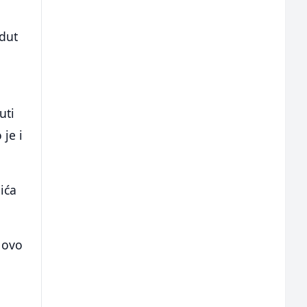
adut
uti
 je i
ića
 ovo