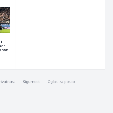
 i
akon
ezone
rivatnost
Sigurnost
Oglasi za posao