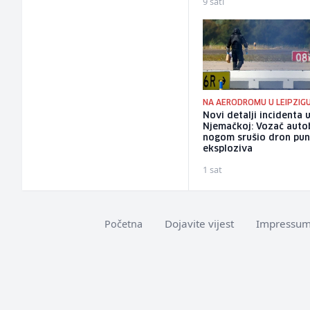
9 sati
NA AERODROMU U LEIPZIG
Novi detalji incidenta 
Njemačkoj: Vozač auto
nogom srušio dron pu
eksploziva
1 sat
Dojavite vijest
Impressu
Početna