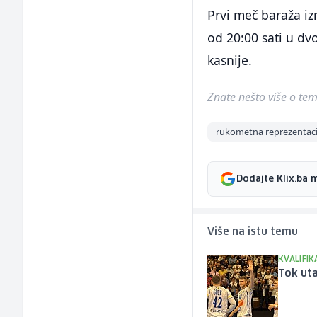
Prvi meč baraža iz
od 20:00 sati u d
kasnije.
Znate nešto više o temi 
rukometna reprezentaci
Dodajte Klix.ba 
Više na istu temu
KVALIFIK
Tok uta