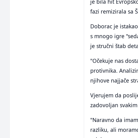
je bila hit Evrops
fazi remizirala sa
Doborac je istakao
s mnogo igre "seda
je stručni štab det
"Očekuje nas dosta
protivnika. Analiz
njihove najjače st
Vjerujem da poslije
zadovoljan svakim
"Naravno da imamo
razliku, ali moramo