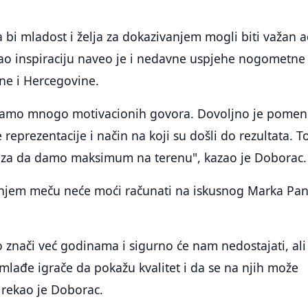
bi mladost i želja za dokazivanjem mogli biti važan 
kao inspiraciju naveo je i nedavne uspjehe nogometne
ne i Hercegovine.
bamo mnogo motivacionih govora. Dovoljno je pomen
eprezentacije i način na koji su došli do rezultata. To
eza da damo maksimum na terenu", kazao je Doborac.
šnjem meču neće moći računati na iskusnog Marka Pan
znači već godinama i sigurno će nam nedostajati, ali
a mlađe igrače da pokažu kvalitet i da se na njih može
, rekao je Doborac.