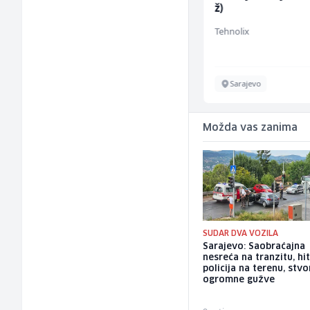
ž)
Mountain
Tehnolix
Sarajevo
Sarajevo
Možda vas zanima
SUDAR DVA VOZILA
Sarajevo: Saobraćajna
nesreća na tranzitu, hit
policija na terenu, stvo
ogromne gužve