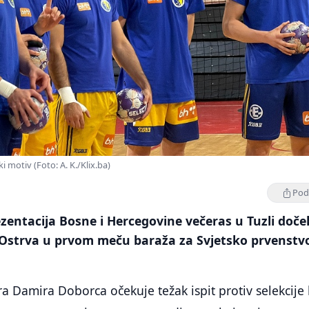
 motiv (Foto: A. K./Klix.ba)
Podi
entacija Bosne i Hercegovine večeras u Tuzli doče
h Ostrva u prvom meču baraža za Svjetsko prvenstv
ra Damira Doborca očekuje težak ispit protiv selekcije