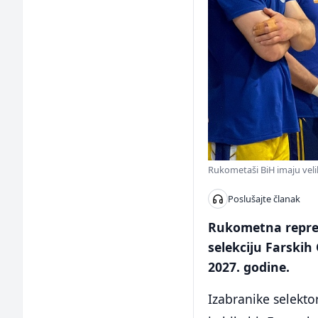
Rukometaši BiH imaju veliki
Poslušajte članak
Rukometna reprez
selekciju Farski
2027. godine.
Izabranike selekto