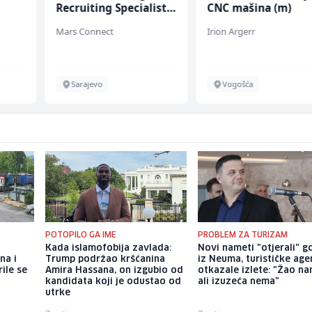
Recruiting Specialist
CNC mašina (m)
(m/ž)
Mars Connect
Irion Argerr
Sarajevo
Vogošća
POTOPILO GA IME
PROBLEM ZA TURIZAM
Kada islamofobija zavlada:
Novi nameti "otjerali" g
na i
Trump podržao kršćanina
iz Neuma, turističke age
rile se
Amira Hassana, on izgubio od
otkazale izlete: "Žao na
kandidata koji je odustao od
ali izuzeća nema"
utrke