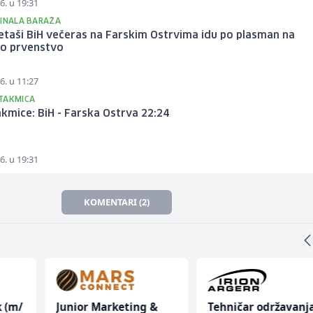
6. u 19:31
FINALA BARAŽA
taši BiH večeras na Farskim Ostrvima idu po plasman na
ko prvenstvo
6. u 11:27
TAKMICA
kmice: BiH - Farska Ostrva 22:24
6. u 19:31
KOMENTARI (2)
k (m/
Junior Marketing &
Tehničar održavanj