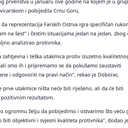
kog prvenstva u januaru ove godine na kojem je u gru
 Švicarskom i pobijedila Crnu Goru.
 da reprezentacija Farskih Ostrva igra specifičan ruko
m na šest" i čestim situacijama jedan na jedan, zbog
aljno analizirao protivnika.
 zahtjevna i teška utakmica protiv izuzetno kvalitetno
irali smo ih i pripremamo se da pokušamo zaustaviti
rane i odgovoriti na pravi način", rekao je Doborac.
 prve utakmice ništa neće biti riješeno, ali da će biti
 pozitivnim rezultatom.
 ogromnu želju da pobijedimo i ostvarimo što veću 
 biti objektivni i svjesni kvaliteta protivnika", dodao j