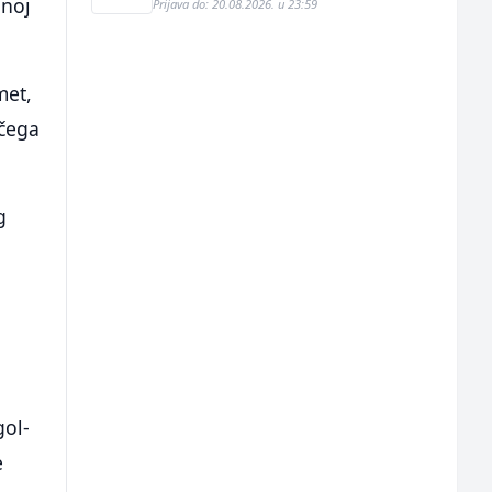
pnoj
Prijava do: 20.08.2026. u 23:59
met,
 čega
g
gol-
e