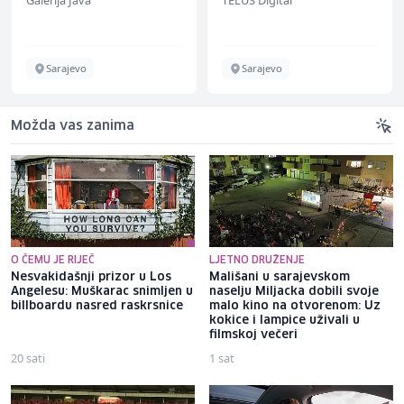
Galerija Java
TELUS Digital
renommiertes
Schuhunternehmen
Sarajevo
Sarajevo
Možda vas zanima
O ČEMU JE RIJEČ
LJETNO DRUŽENJE
Nesvakidašnji prizor u Los
Mališani u sarajevskom
Angelesu: Muškarac snimljen u
naselju Miljacka dobili svoje
billboardu nasred raskrsnice
malo kino na otvorenom: Uz
kokice i lampice uživali u
filmskoj večeri
20 sati
1 sat