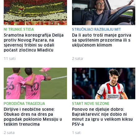
NI TRUNKE STIDA
STRUČNJACI RAZBIJAJU MIT
Sramotna koreografija Delija
Da li auto troši manje goriva
protiv Novog Pazara, na
sa spuštenim prozorima ili s
sjevernoj tribini su odali
uključenom klimom
počast zločincu Mladiću
11 sati
2 sata
PORODIČNA TRAGEDIJA
START NOVE SEZONE
Dirljive i neobične scene:
Ponovo ne djeluje dobro:
Obukao dres na dres pa
Bajraktarević nije dobio ni
pogodak poklonio Messiju u
minut za igru u velikom kiksu
teškim trenucima
PSV-a
2 sata
1 sat