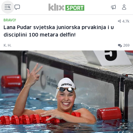
4.7k
BRAVO!
Lana Pudar svjetska juniorska prvakinja i u
disciplini 100 metara delfin!
K. H.
269