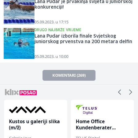
Lana Pudar je prvakinja svijeta u juniorskoj
konkurenciji!
05.09.2023. u 17:15
DRUGO NAJBRŽE VRIJEME
Lana Pudar izborila finale Svjetskog
juniorskog prvenstva na 200 metara delfin
05.09.2023. u 10:00
KOMENTARI (269)
Kustos u galeriji slika
Home Office
(m/ž)
Kundenberater
(m/w/d) für ein