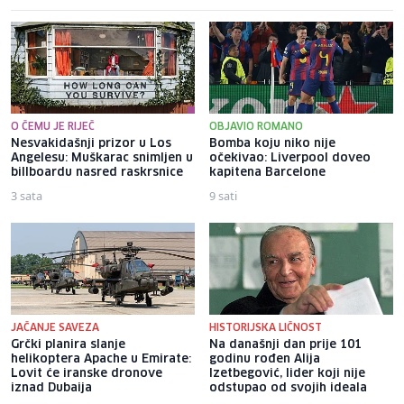
O ČEMU JE RIJEČ
OBJAVIO ROMANO
Nesvakidašnji prizor u Los
Bomba koju niko nije
Angelesu: Muškarac snimljen u
očekivao: Liverpool doveo
billboardu nasred raskrsnice
kapitena Barcelone
3 sata
9 sati
JAČANJE SAVEZA
HISTORIJSKA LIČNOST
Grčki planira slanje
Na današnji dan prije 101
helikoptera Apache u Emirate:
godinu rođen Alija
Lovit će iranske dronove
Izetbegović, lider koji nije
iznad Dubaija
odstupao od svojih ideala