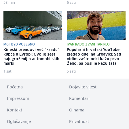
58 min
6 sati
MG I BYD POSEBNO
IVAN RADO ZVANI TAPIRLO
Kineski brendovi već "kradu"
Popularni hrvatski YouTuber
kupce u Evropi: Ovo je šest
gledao duel na Grbavici: Sad
najugroženijih automobilskih
vidim zašto neki kažu prvo
marki
Željo, pa poslije kažu tata
1 sat
5 sati
Početna
Dojavite vijest
Impressum
Komentari
Kontakt
O nama
Oglašavanje
Privatnost