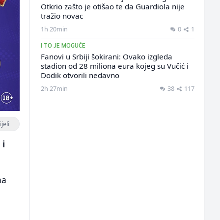
Otkrio zašto je otišao te da Guardiola nije
tražio novac
1h 20min
0
1
I TO JE MOGUĆE
Fanovi u Srbiji šokirani: Ovako izgleda
stadion od 28 miliona eura kojeg su Vučić i
Dodik otvorili nedavno
2h 27min
38
117
jeli
 i
na