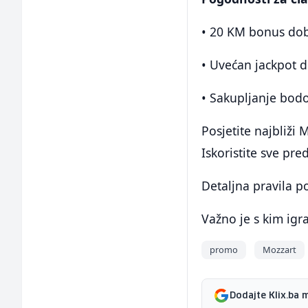
• 20 KM bonus dob
• Uvećan jackpot d
• Sakupljanje bod
Posjetite najbliži
Iskoristite sve pr
Detaljna pravila p
Važno je s kim igra
promo
Mozzart
Dodajte Klix.ba 