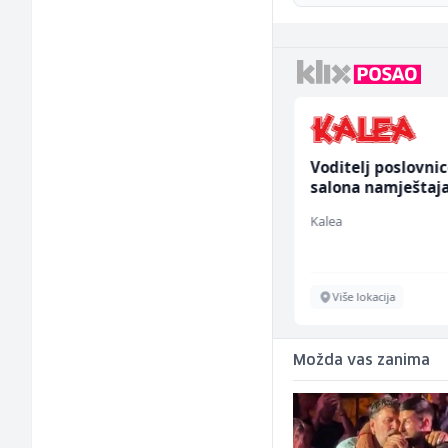
Trgovac - Magacioner
Voditelj poslovni
(m/ž)
salona namještaja
ž)
Amko komerc
Kalea
Fojnica
Više lokacija
Možda vas zanima