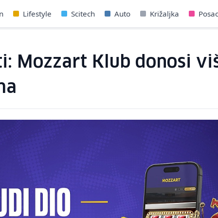
n
Lifestyle
Scitech
Auto
Križaljka
Posa
i: Mozzart Klub donosi vi
ma