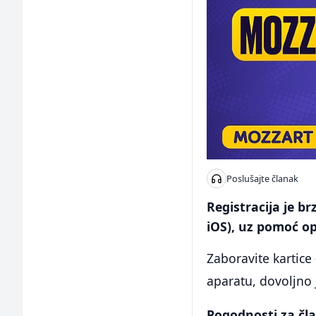
Poslušajte članak
Registracija je b
iOS), uz pomoć o
Zaboravite kartice
aparatu, dovoljno j
Pogodnosti za čl