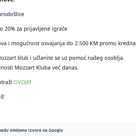
rodošlice
o 20% za prijavljene igrače
ova i mogućnost osvajanja do 2.500 KM promo kredita
 Mozzart klub i učlanite se uz pomoć našeg osoblja.
ednosti Mozzart Kluba već danas.
otraži
OVDJE
!
š!
među omiljene izvore na Googlu