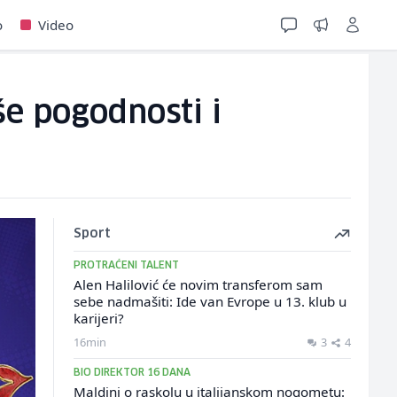
o
Video
še pogodnosti i
Sport
PROTRAĆENI TALENT
Alen Halilović će novim transferom sam
sebe nadmašiti: Ide van Evrope u 13. klub u
karijeri?
16min
3
4
BIO DIREKTOR 16 DANA
Maldini o raskolu u italijanskom nogometu: