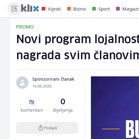
Vijesti
Biznis
Sport
Magazi
PROMO
Novi program lojalnost
nagrada svim članovi
Sponzorirani članak
16.06.2026.
0
komentari
dijeljenja
Podijeli