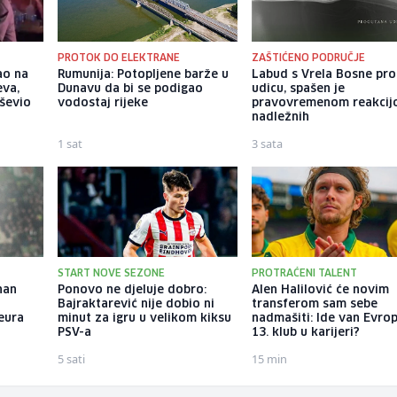
PROTOK DO ELEKTRANE
ZAŠTIĆENO PODRUČJE
ao na
Rumunija: Potopljene barže u
Labud s Vrela Bosne pr
eva,
Dunavu da bi se podigao
udicu, spašen je
ševio
vodostaj rijeke
pravovremenom reakci
nadležnih
1 sat
3 sata
START NOVE SEZONE
PROTRAĆENI TALENT
nan
Ponovo ne djeluje dobro:
Alen Halilović će novim
Bajraktarević nije dobio ni
transferom sam sebe
 eura
minut za igru u velikom kiksu
nadmašiti: Ide van Evro
PSV-a
13. klub u karijeri?
5 sati
15 min