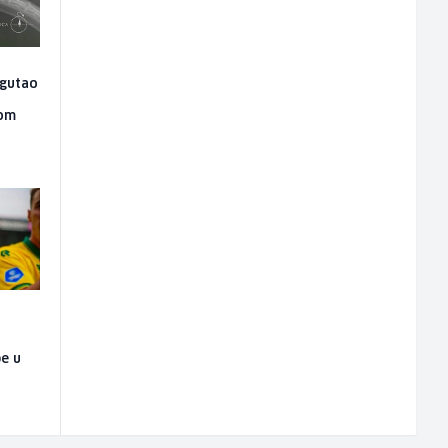
ogutao
jom
pe u