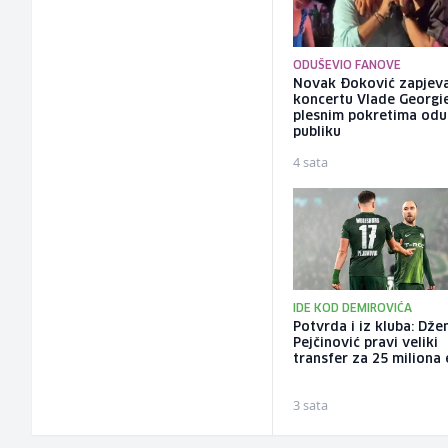
ODUŠEVIO FANOVE
Novak Đoković zapjev
koncertu Vlade Georgi
plesnim pokretima odu
publiku
4 sata
IDE KOD DEMIROVIĆA
Potvrda i iz kluba: Dže
Pejčinović pravi veliki
transfer za 25 miliona
3 sata