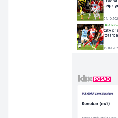
Crvena 
Leipzig
04.10.202
LIGA PR
City pr
"zatrpa
19.09.202
Radnik u proizvodnji
Konobar (m/ž)
(m/ž)
Conty Plus
Mesna Industrija Gora