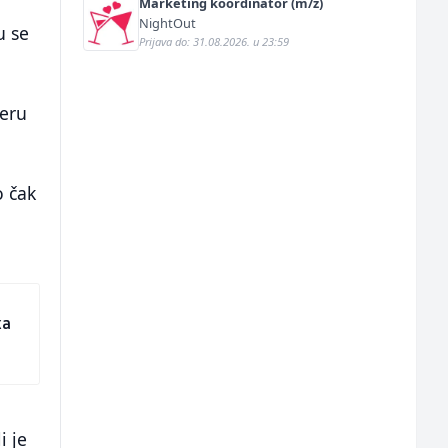
Marketing koordinator (m/ž)
NightOut
u se
Prijava do: 31.08.2026. u 23:59
teru
o čak
ka
i je