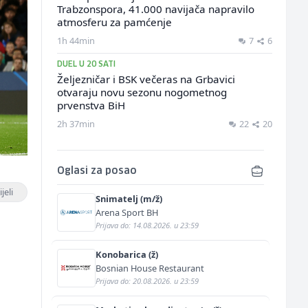
Trabzonspora, 41.000 navijača napravilo
atmosferu za pamćenje
1h 44min
7
6
DUEL U 20 SATI
Željezničar i BSK večeras na Grbavici
otvaraju novu sezonu nogometnog
prvenstva BiH
2h 37min
22
20
Oglasi za posao
jeli
Snimatelj (m/ž)
Arena Sport BH
Prijava do: 14.08.2026. u 23:59
Konobarica (ž)
Bosnian House Restaurant
Prijava do: 20.08.2026. u 23:59