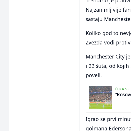
Trenutno je poluvr
Najzanimljivije fa
sastaju Manchester
Koliko god to nev
Zvezda vodi protiv
Manchester City je
i 22 šuta, od kojih
poveli.
ČEKA SE
"Kosovo
Igrao se prvi min
golmana Edersona i