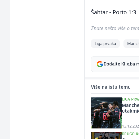
Šahtar - Porto 1:3
Znate nešto više o temi 
Liga prvaka
Manch
Dodajte Klix.ba 
Više na istu temu
LIGA PR
Manches
utakmi
13.12.202
DRUGO K