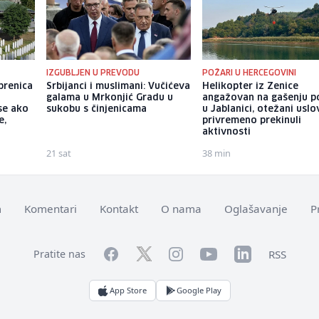
IZGUBLJEN U PREVODU
POŽARI U HERCEGOVINI
brenica
Srbijanci i muslimani: Vučićeva
Helikopter iz Zenice
galama u Mrkonjić Gradu u
angažovan na gašenju p
se ako
sukobu s činjenicama
u Jablanici, otežani uslo
e,
privremeno prekinuli
aktivnosti
21 sat
38 min
m
Komentari
Kontakt
O nama
Oglašavanje
P
Facebook
YouTube
LinkedIn
Twitter
Instagram
RSS
Pratite nas
App Store
Google Play