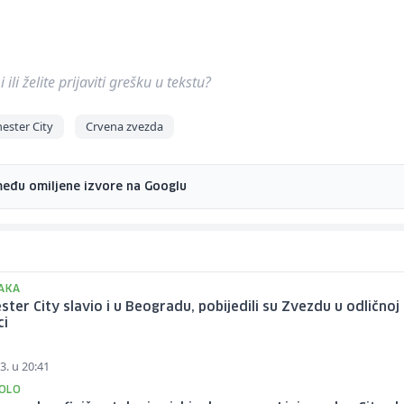
ili želite prijaviti grešku u tekstu?
ester City
Crvena zvezda
među omiljene izvore na Googlu
VAKA
ter City slavio i u Beogradu, pobijedili su Zvezdu u odličnoj
ci
3. u 20:41
OLO