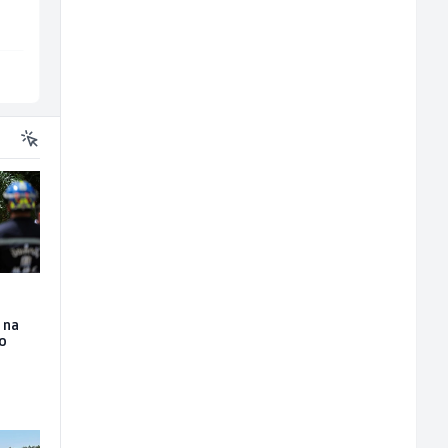
Sarajevo
Inostranstvo
 na
io