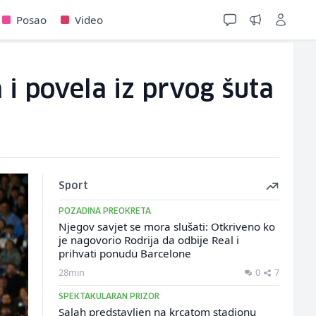
Posao
Video
 i povela iz prvog šuta
Sport
POZADINA PREOKRETA
Njegov savjet se mora slušati: Otkriveno ko
je nagovorio Rodrija da odbije Real i
prihvati ponudu Barcelone
28min
0
7
SPEKTAKULARAN PRIZOR
Salah predstavljen na krcatom stadionu