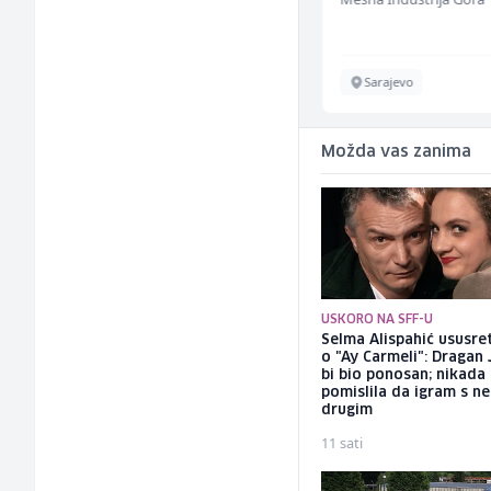
Sarajevo
Sarajevo
Možda vas zanima
USKORO NA SFF-U
Selma Alispahić ususret
o "Ay Carmeli": Dragan 
bi bio ponosan; nikada
pomislila da igram s n
drugim
11 sati