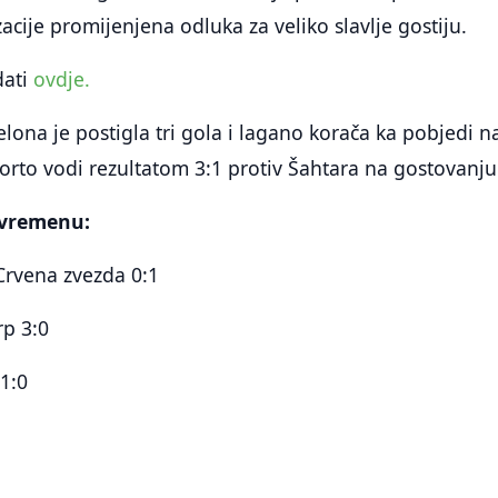
acije promijenjena odluka za veliko slavlje gostiju.
dati
ovdje.
lona je postigla tri gola i lagano korača ka pobjedi n
rto vodi rezultatom 3:1 protiv Šahtara na gostovanju
uvremenu:
Crvena zvezda 0:1
rp 3:0
 1:0