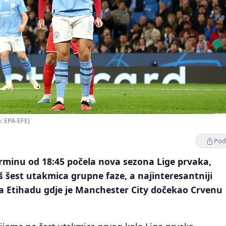
: EPA-EFE)
Podi
erminu od 18:45 počela nova sezona Lige prvaka,
oš šest utakmica grupne faze, a najinteresantniji
na Etihadu gdje je Manchester City dočekao Crvenu