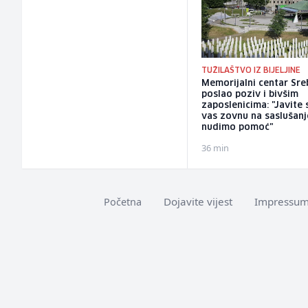
TUŽILAŠTVO IZ BIJELJINE
Memorijalni centar Sre
poslao poziv i bivšim
zaposlenicima: "Javite 
vas zovnu na saslušanj
nudimo pomoć"
36 min
Dojavite vijest
Impressu
Početna