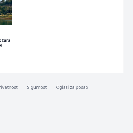
ožara
vi
rivatnost
Sigurnost
Oglasi za posao