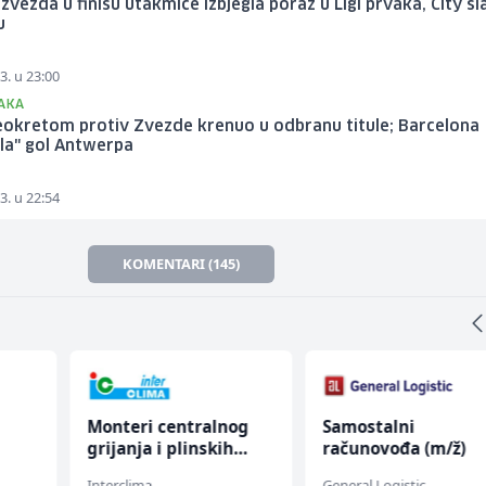
zvezda u finišu utakmice izbjegla poraz u Ligi prvaka, City sl
u
3. u 23:00
VAKA
eokretom protiv Zvezde krenuo u odbranu titule; Barcelona
la" gol Antwerpa
3. u 22:54
KOMENTARI (145)
Monteri centralnog
Samostalni
grijanja i plinskih
računovođa (m/ž)
instalacija (m)
Interclima
General Logistic