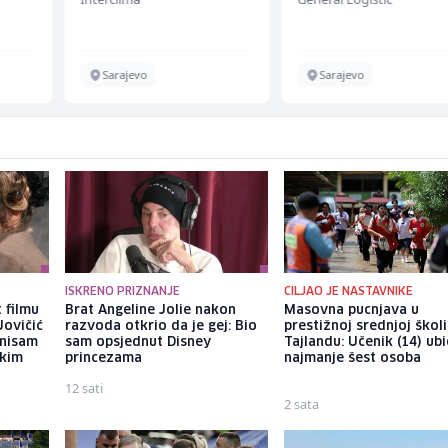
Sarajevo
Sarajevo
ISKRENO PRIZNANJE
CILJAO JE NASTAVNIKE
 filmu
Brat Angeline Jolie nakon
Masovna pucnjava u
Jovičić
razvoda otkrio da je gej: Bio
prestižnoj srednjoj školi
 nisam
sam opsjednut Disney
Tajlandu: Učenik (14) ub
ekim
princezama
najmanje šest osoba
12 sati
2 sata