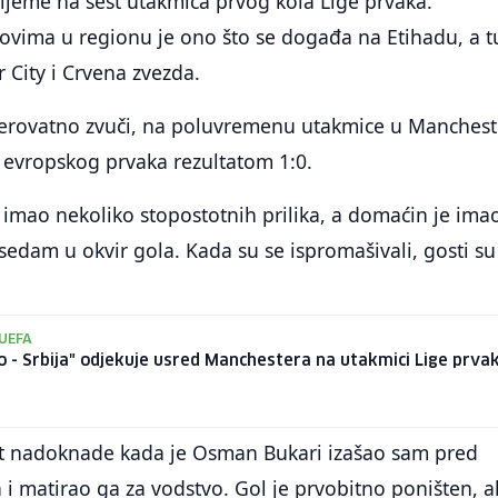
ijeme na šest utakmica prvog kola Lige prvaka.
novima u regionu je ono što se događa na Etihadu, a t
 City i Crvena zvezda.
jerovatno zvuči, na poluvremenu utakmice u Manches
 evropskog prvaka rezultatom 1:0.
 imao nekoliko stopostotnih prilika, a domaćin je ima
 sedam u okvir gola. Kada su se ispromašivali, gosti su
 UEFA
 - Srbija" odjekuje usred Manchestera na utakmici Lige prva
ut nadoknade kada je Osman Bukari izašao sam pred
 matirao ga za vodstvo. Gol je prvobitno poništen, al