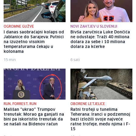
OGROMNE GUŽVE
NOVI ZAHTJEV U SLOVENIJI
I danas saobraćajni kolaps od
Bivša zaručnica Luke Dončića
Jablanice do Sarajeva: Putnici
ne odustaje: Traži 40 miliona
na izuzetno visokim
dolara za sebe i 10 miliona
temperaturama čekaju u
dolara za kćerke
kolonama
15 min
6 sati
RUN, FORREST, RUN
OBORENE LETJELICE
Mališan "ukrao" Trumpov
Ratni trofeji u tunelima
trenutak: Morao ga ganjati na
Teherana: Iranci u podzemnoj
bini pa iskoristio trenutak da
bazi izložili svoje najveće
se našali na Bidenov račun
ratne trofeje, među njima i F-
15