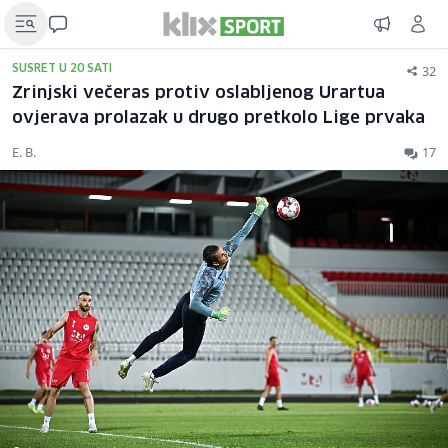
32
SUSRET U 20 SATI
Zrinjski večeras protiv oslabljenog Urartua
ovjerava prolazak u drugo pretkolo Lige prvaka
E. B.
17