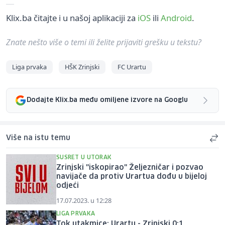
Klix.ba čitajte i u našoj aplikaciji za
iOS
ili
Android
.
Znate nešto više o temi ili želite prijaviti grešku u tekstu?
Liga prvaka
HŠK Zrinjski
FC Urartu
Dodajte Klix.ba među omiljene izvore na Googlu
Više na istu temu
SUSRET U UTORAK
Zrinjski "iskopirao" Željezničar i pozvao
navijače da protiv Urartua dođu u bijeloj
odjeći
17.07.2023. u 12:28
LIGA PRVAKA
Tok utakmice: Urartu - Zrinjski 0:1