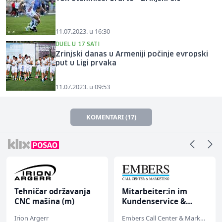
11.07.2023. u 16:30
DUEL U 17 SATI
Zrinjski danas u Armeniji počinje evropski
put u Ligi prvaka
11.07.2023. u 09:53
KOMENTARI (17)
Tehničar održavanja
Mitarbeiter:in im
CNC mašina (m)
Kundenservice &
Support (m/w/d)
Irion Argerr
Embers Call Center & Marketing