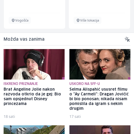
Vogošća
Više lokacija
Možda vas zanima
ISKRENO PRIZNANJE
USKORO NA SFF-U
Brat Angeline Jolie nakon
Selma Alispahić ususret filmu
razvoda otkrio da je gej: Bio
o "Ay Carmeli": Dragan Jovičić
sam opsjednut Disney
bi bio ponosan; nikada nisam
princezama
pomislila da igram s nekim
drugim
18 sati
17 sati