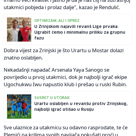
utakmici pobjeda i prolaz dalje", kazao je Rendulić.
OPTIMIZAM, ALI I OPREZ
U Zrinjskom najavili revanš Lige prvaka:
Ugrabit ćemo i minimalnu priliku za grupnu
fazu
Dobra vijest za Zrinjski je što Urartu u Mostar dolazi
znatno oslabljen.
Nekadašnji napadač Arsenala Yaya Sanogo se
povrijedio u prvoj utakmici, dok je najbolji igrač ekipe
Ugochukwu Iwu napustio klub i prešao u ruski Rubin.
SUSRET U UTORAK
Urartu oslabljen u revanšu protiv Zrinjskog,
najbolji igrač otišao u Rusiju
Sve ulaznice za utakmicu su odavno rasprodate, te će
Plemići na krilima svojih navijača pokušati proći u