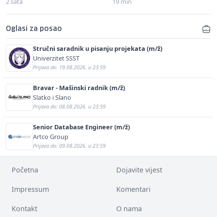
2 sata
19 min
Oglasi za posao
Stručni saradnik u pisanju projekata (m/ž)
Univerzitet SSST
Prijava do: 19.08.2026. u 23:59
Bravar - Mašinski radnik (m/ž)
Slatko i Slano
Prijava do: 08.08.2026. u 23:59
Senior Database Engineer (m/ž)
Artco Group
Prijava do: 09.08.2026. u 23:59
Početna
Dojavite vijest
Impressum
Komentari
Kontakt
O nama