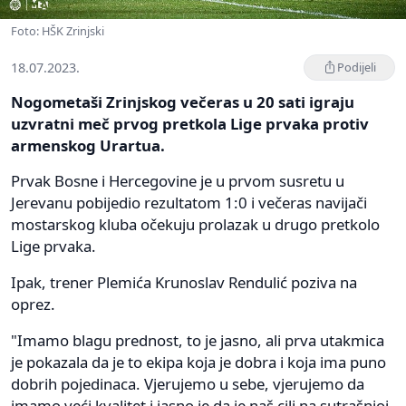
Foto: HŠK Zrinjski
18.07.2023.
Podijeli
Nogometaši Zrinjskog večeras u 20 sati igraju
uzvratni meč prvog pretkola Lige prvaka protiv
armenskog Urartua.
Prvak Bosne i Hercegovine je u prvom susretu u
Jerevanu pobijedio rezultatom 1:0 i večeras navijači
mostarskog kluba očekuju prolazak u drugo pretkolo
Lige prvaka.
Ipak, trener Plemića Krunoslav Rendulić poziva na
oprez.
"Imamo blagu prednost, to je jasno, ali prva utakmica
je pokazala da je to ekipa koja je dobra i koja ima puno
dobrih pojedinaca. Vjerujemo u sebe, vjerujemo da
imamo veći kvalitet i jasno je da je naš cilj na sutrašnjoj