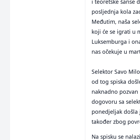
i teoretske šanse d
posljednja kola z
Međutim, naša sel
koji će se igrati 
Luksemburga i ona
nas očekuje u mar
Selektor Savo Milo
od tog spiska došl
naknadno pozvan N
dogovoru sa selek
ponedjeljak došla j
također zbog povr
Na spisku se nalaz