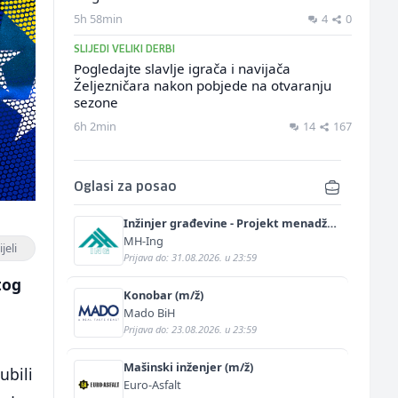
5h 58min
4
0
SLIJEDI VELIKI DERBI
Pogledajte slavlje igrača i navijača
Željezničara nakon pobjede na otvaranju
sezone
6h 2min
14
167
Oglasi za posao
Inžinjer građevine - Projekt menadžer
(m/ž)
MH-Ing
jeli
Prijava do: 31.08.2026. u 23:59
tog
Konobar (m/ž)
Mado BiH
Prijava do: 23.08.2026. u 23:59
Mašinski inženjer (m/ž)
ubili
Euro-Asfalt