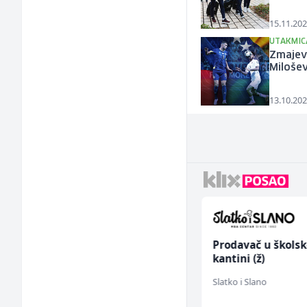
15.11.202
UTAKMICA
Zmajev
Milošev
13.10.202
Sachbearbeiter in der
Prodavač u školsk
Schaltungsabteilung
kantini (ž)
(m/w)
Servicepoint
Slatko i Slano