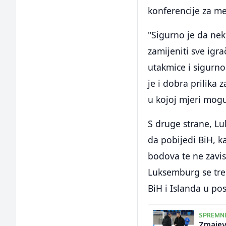
konferencije za med
"Sigurno je da nek
zamijeniti sve igr
utakmice i sigurno
je i dobra prilika 
u kojoj mjeri mogu
S druge strane, Lu
da pobijedi BiH, ka
bodova te ne zavis
Luksemburg se tren
BiH i Islanda u pos
SPREMNI
Zmajevi