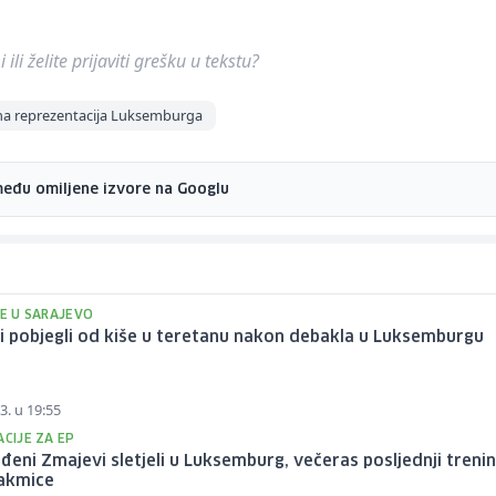
ili želite prijaviti grešku u tekstu?
a reprezentacija Luksemburga
među omiljene izvore na Googlu
SE U SARAJEVO
 pobjegli od kiše u teretanu nakon debakla u Luksemburgu
3. u 19:55
ACIJE ZA EP
eni Zmajevi sletjeli u Luksemburg, večeras posljednji treni
takmice