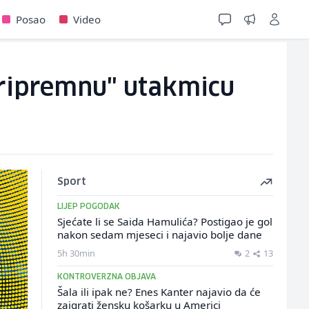
Posao
Video
pripremnu" utakmicu
Sport
LIJEP POGODAK
Sjećate li se Saida Hamulića? Postigao je gol
nakon sedam mjeseci i najavio bolje dane
5h 30min
2
13
KONTROVERZNA OBJAVA
Šala ili ipak ne? Enes Kanter najavio da će
zaigrati žensku košarku u Americi