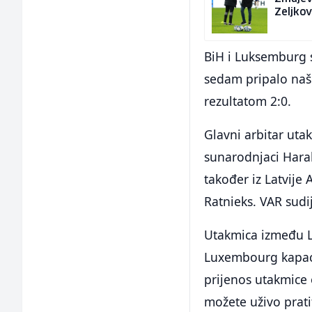
Zeljkov
BiH i Luksemburg 
sedam pripalo našo
rezultatom 2:0.
Glavni arbitar utak
sunarodnjaci Haral
također iz Latvije 
Ratnieks. VAR sudi
Utakmica između L
Luxembourg kapaci
prijenos utakmice 
možete uživo pratit