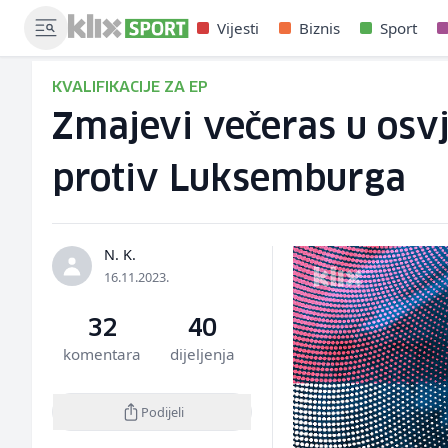
Vijesti
Biznis
Sport
KVALIFIKACIJE ZA EP
Zmajevi večeras u osv
protiv Luksemburga
N. K.
16.11.2023.
32
40
komentara
dijeljenja
Podijeli