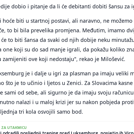
ije dobio i pitanje da li će debitanti dobiti šansu za i
i hoće biti u startnoj postavi, ali naravno, ne možemo
ače, to bi bila prevelika promjena. Međutim, imamo dvi
 će to biti šansa da svaki od njih dobije neku minutaž
za one koji su do sad manje igrali, da pokažu koliko zna
 zamijeniti ove koji nedostaju", rekao je Milošević.
ksemburg je i dalje u igri za plasman pa imaju veliki 
o što je to učinio i ljetos u Zenici. Za Slovacima kasne
e sami od sebe, ali sigurno je da imaju svoju računicu
utno nalazi i u maloj krizi jer su nakon pobjeda proti
ljednja tri kola osvojili samo bod.
 ZA UTAKMICU
 odradili posljednji trening pred Luksemburg, posjetio ih Vico