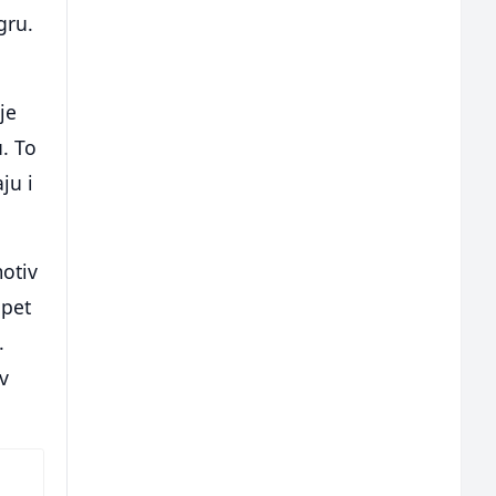
gru.
je
u. To
ju i
motiv
 pet
.
v