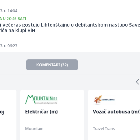
3. u 14:04
 U 20:45 SATI
i večeras gostuju Lihtenštajnu u debitantskom nastupu Sav
ića na klupi BiH
3. u 06:23
KOMENTARI (32)
oj
Električar (m)
Vozač autobusa (m/
Mountain
Travel-Trans