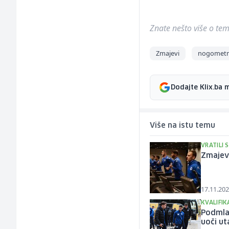
Znate nešto više o temi 
Zmajevi
nogometn
Dodajte Klix.ba 
Više na istu temu
VRATILI 
Zmajevi
17.11.202
KVALIFIK
Podmlađ
uoči u