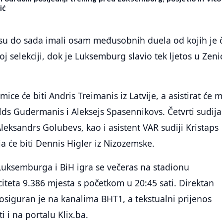
ić
su do sada imali osam međusobnih duela od kojih je 
j selekciji, dok je Luksemburg slavio tek ljetos u Zeni
mice će biti Andris Treimanis iz Latvije, a asistirat će 
ds Gudermanis i Aleksejs Spasennikovs. Četvrti sudija
Aleksandrs Golubevs, kao i asistent VAR sudiji Kristaps
ja će biti Dennis Higler iz Nizozemske.
uksemburga i BiH igra se večeras na stadionu
teta 9.386 mjesta s početkom u 20:45 sati. Direktan
osiguran je na kanalima BHT1, a tekstualni prijenos
i i na portalu Klix.ba.