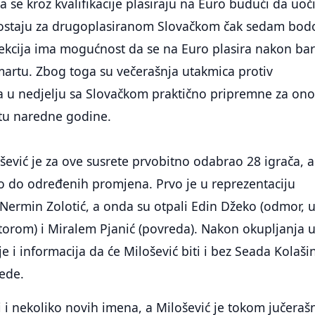
a se kroz kvalifikacije plasiraju na Euro budući da uoč
aostaju za drugoplasiranom Slovačkom čak sedam bod
ekcija ima mogućnost da se na Euro plasira nakon ba
u martu. Zbog toga su večerašnja utakmica protiv
 u nedjelju sa Slovačkom praktično pripremne za ono
tu naredne godine.
šević je za ove susrete prvobitno odabrao 28 igrača, al
o do određenih promjena. Prvo je u reprezentaciju
ermin Zolotić, a onda su otpali Edin Džeko (odmor, 
torom) i Miralem Pjanić (povreda). Nakon okupljanja 
e i informacija da će Milošević biti i bez Seada Kolaši
ede.
i i nekoliko novih imena, a Milošević je tokom jučeraš