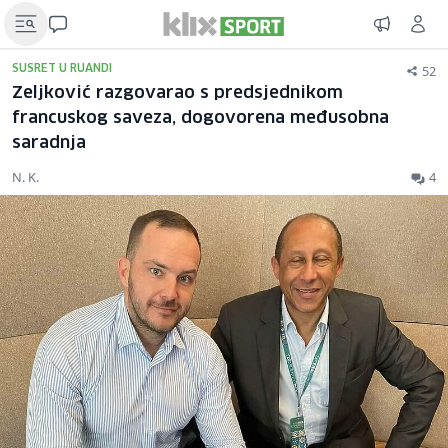
52
SUSRET U RUANDI
Zeljković razgovarao s predsjednikom
francuskog saveza, dogovorena međusobna
saradnja
N. K.
4