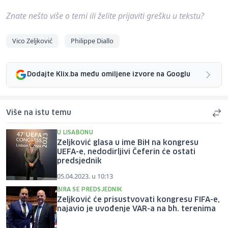
Znate nešto više o temi ili želite prijaviti grešku u tekstu?
Vico Zeljković
Philippe Diallo
Dodajte Klix.ba među omiljene izvore na Googlu
Više na istu temu
U LISABONU
Zeljković glasa u ime BiH na kongresu
UEFA-e, nedodirljivi Čeferin će ostati
predsjednik
05.04.2023. u 10:13
BIRA SE PREDSJEDNIK
Zeljković će prisustvovati kongresu FIFA-e,
najavio je uvođenje VAR-a na bh. terenima