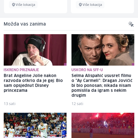
Više lokacija
Više lokacija
Možda vas zanima
ISKRENO PRIZNANJE
USKORO NA SFF-U
Brat Angeline Jolie nakon
Selma Alispahić ususret filmu
razvoda otkrio da je gej: Bio
o "Ay Carmeli": Dragan Jovičić
sam opsjednut Disney
bi bio ponosan; nikada nisam
princezama
pomislila da igram s nekim
drugim
13 sati
12 sati