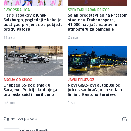
EVROPSKA LIGA
SPEKTAKULARAN PRIZOR
Haris Tabaković junak
Salah predstavljen na krcatom
Salzburga, pogledajte kako je
stadionu Trabzonspora,
postigao prvijenac za pobjedu
41.000 navijača napravilo
protiv Pafosa
atmosferu za pamćenje
11 sati
2 sata
AKCIJA OD SINOĆ
JAVNI PRIJEVOZ
Uhapšen 55-godišnjak u
Novi GRAS-ovi autobusi od
Sarajevu: Policija kod njega
jutros saobraćaju na sedam
pronašla spid i marihuanu
linija u Kantonu Sarajevo
59 min
1 sat
Oglasi za posao
Snimatelj (m/ž)