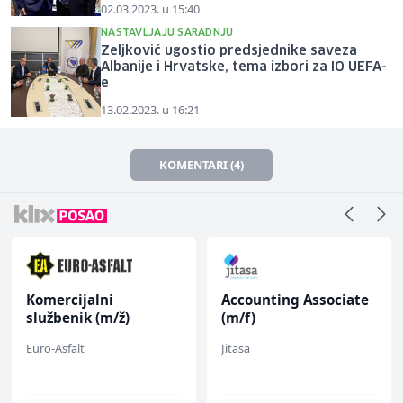
02.03.2023. u 15:40
NASTAVLJAJU SARADNJU
Zeljković ugostio predsjednike saveza
Albanije i Hrvatske, tema izbori za IO UEFA-
e
13.02.2023. u 16:21
KOMENTARI (4)
Komercijalni
Accounting Associate
službenik (m/ž)
(m/f)
Euro-Asfalt
Jitasa