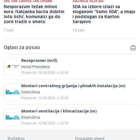
SRETAN ZAVRŠETAK DRAME
SAZNAJE KLIX.BA
Nesporazum težak milion
SDA na izbore izlazi sa
eura: Italijanka bacila dobitni
sloganom "Samo SDA", a imaju
loto listić, komunalci ga do
i podslogan za Kanton
zore tražili u smeću
Sarajevo
7 sati
16 sati
Oglasi za posao
Recepcioner (m/ž)
Hotel President
Prijava do: 09.08.2026. u 23:59
Monteri centralnog grijanja i plinskih instalacija (m)
Interclima
Prijava do: 12.08.2026. u 23:59
Monteri ventilacije i klimatizacije (m)
Interclima
Prijava do: 12.08.2026. u 23:59
Početna
Dojavite vijest