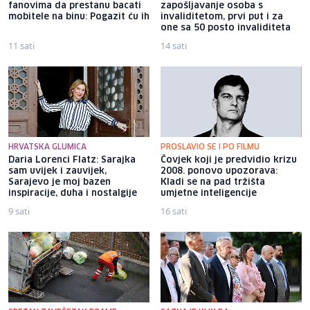
fanovima da prestanu bacati
zapošljavanje osoba s
mobitele na binu: Pogazit ću ih
invaliditetom, prvi put i za
one sa 50 posto invaliditeta
11 sati
14 sati
HRVATSKA GLUMICA
PROSLAVIO SE I PO FILMU
Daria Lorenci Flatz: Sarajka
Čovjek koji je predvidio krizu
sam uvijek i zauvijek,
2008. ponovo upozorava:
Sarajevo je moj bazen
Kladi se na pad tržišta
inspiracije, duha i nostalgije
umjetne inteligencije
9 sati
16 sati