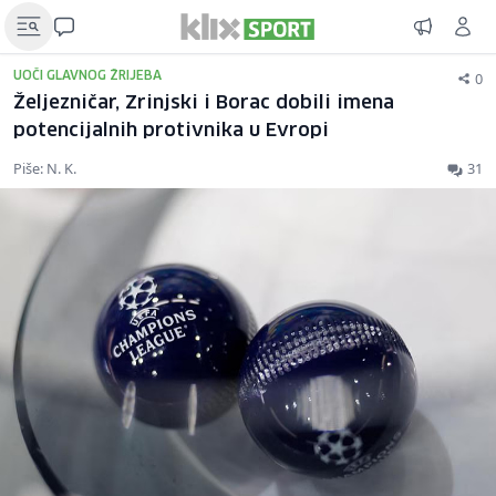
0
UOČI GLAVNOG ŽRIJEBA
Željezničar, Zrinjski i Borac dobili imena
potencijalnih protivnika u Evropi
Piše: N. K.
31