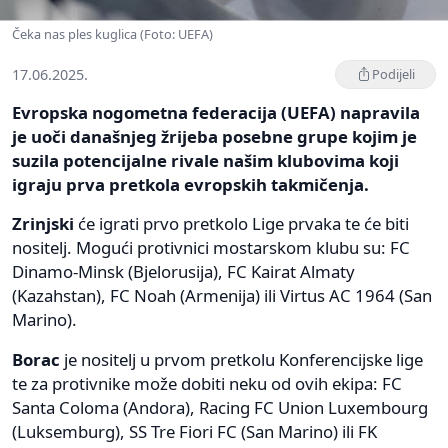
Čeka nas ples kuglica (Foto: UEFA)
17.06.2025.
Podijeli
Evropska nogometna federacija (UEFA) napravila
je uoči današnjeg žrijeba posebne grupe kojim je
suzila potencijalne rivale našim klubovima koji
igraju prva pretkola evropskih takmičenja.
Zrinjski
će igrati prvo pretkolo Lige prvaka te će biti
nositelj. Mogući protivnici mostarskom klubu su: FC
Dinamo-Minsk (Bjelorusija), FC Kairat Almaty
(Kazahstan), FC Noah (Armenija) ili Virtus AC 1964 (San
Marino).
Borac
je nositelj u prvom pretkolu Konferencijske lige
te za protivnike može dobiti neku od ovih ekipa: FC
Santa Coloma (Andora), Racing FC Union Luxembourg
(Luksemburg), SS Tre Fiori FC (San Marino) ili FK