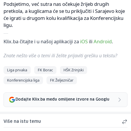
Podsjetimo, već sutra nas očekuje žrijeb drugih
pretkola, a kuglicama će se tu priključiti i Sarajevo koje
će igrati u drugom kolu kvalifikacija za Konferencijsku
ligu.
Klix.ba čitajte i u našoj aplikaciji za
iOS
ili
Android
.
Znate nešto više o temi ili želite prijaviti grešku u tekstu?
Liga prvaka
FK Borac
HŠK Zrinjski
Konferencijska liga
FK Željezničar
Dodajte Klix.ba među omiljene izvore na Googlu
Više na istu temu