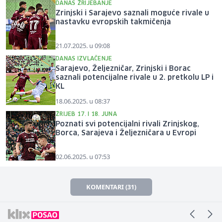
DANAS ŽRIJEBANJE
Zrinjski i Sarajevo saznali moguće rivale u
nastavku evropskih takmičenja
21.07.2025. u 09:08
DANAS IZVLAČENJE
Sarajevo, Željezničar, Zrinjski i Borac
saznali potencijalne rivale u 2. pretkolu LP i
KL
18.06.2025. u 08:37
ŽRIJEB 17. I 18. JUNA
Poznati svi potencijalni rivali Zrinjskog,
Borca, Sarajeva i Željezničara u Evropi
02.06.2025. u 07:53
KOMENTARI (31)