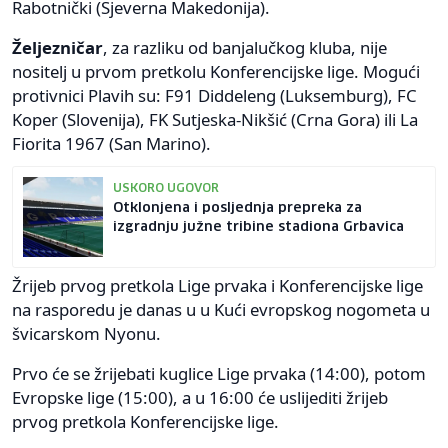
Rabotnički (Sjeverna Makedonija).
Željezničar
, za razliku od banjalučkog kluba, nije
nositelj u prvom pretkolu Konferencijske lige. Mogući
protivnici Plavih su: F91 Diddeleng (Luksemburg), FC
Koper (Slovenija), FK Sutjeska-Nikšić (Crna Gora) ili La
Fiorita 1967 (San Marino).
USKORO UGOVOR
Otklonjena i posljednja prepreka za
izgradnju južne tribine stadiona Grbavica
Žrijeb prvog pretkola Lige prvaka i Konferencijske lige
na rasporedu je danas u u Kući evropskog nogometa u
švicarskom Nyonu.
Prvo će se žrijebati kuglice Lige prvaka (14:00), potom
Evropske lige (15:00), a u 16:00 će uslijediti žrijeb
prvog pretkola Konferencijske lige.