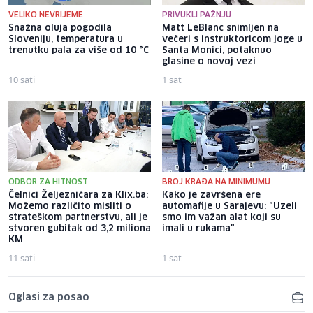
VELIKO NEVRIJEME
PRIVUKLI PAŽNJU
Snažna oluja pogodila
Matt LeBlanc snimljen na
Sloveniju, temperatura u
večeri s instruktoricom joge u
trenutku pala za više od 10 °C
Santa Monici, potaknuo
glasine o novoj vezi
10 sati
1 sat
ODBOR ZA HITNOST
BROJ KRAĐA NA MINIMUMU
Čelnici Željezničara za Klix.ba:
Kako je završena ere
Možemo različito misliti o
automafije u Sarajevu: "Uzeli
strateškom partnerstvu, ali je
smo im važan alat koji su
stvoren gubitak od 3,2 miliona
imali u rukama"
KM
11 sati
1 sat
Oglasi za posao