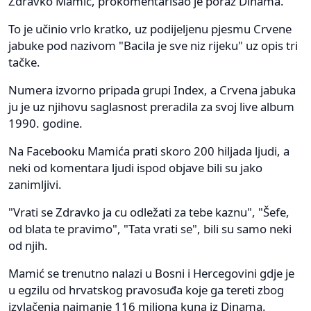
Zdravko Mamić, prokomentarisao je poraz Dinama.
To je učinio vrlo kratko, uz podijeljenu pjesmu Crvene
jabuke pod nazivom "Bacila je sve niz rijeku" uz opis tri
tačke.
Numera izvorno pripada grupi Index, a Crvena jabuka
ju je uz njihovu saglasnost preradila za svoj live album
1990. godine.
Na Facebooku Mamića prati skoro 200 hiljada ljudi, a
neki od komentara ljudi ispod objave bili su jako
zanimljivi.
"Vrati se Zdravko ja cu odležati za tebe kaznu", "Šefe,
od blata te pravimo", "Tata vrati se", bili su samo neki
od njih.
Mamić se trenutno nalazi u Bosni i Hercegovini gdje je
u egzilu od hrvatskog pravosuđa koje ga tereti zbog
izvlačenja najmanje 116 miliona kuna iz Dinama.