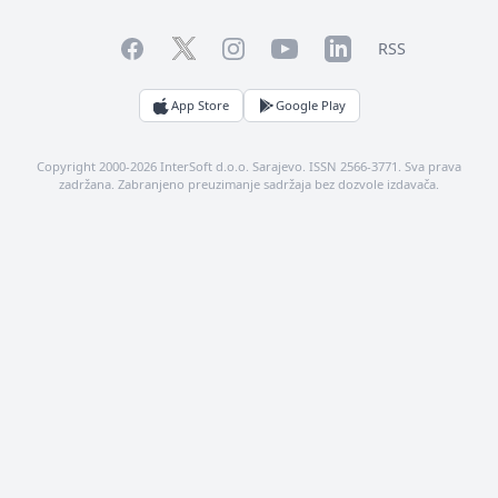
Facebook
YouTube
LinkedIn
Twitter
Instagram
RSS
App Store
Google Play
Copyright 2000-2026 InterSoft d.o.o. Sarajevo. ISSN 2566-3771. Sva prava
zadržana. Zabranjeno preuzimanje sadržaja bez dozvole izdavača.