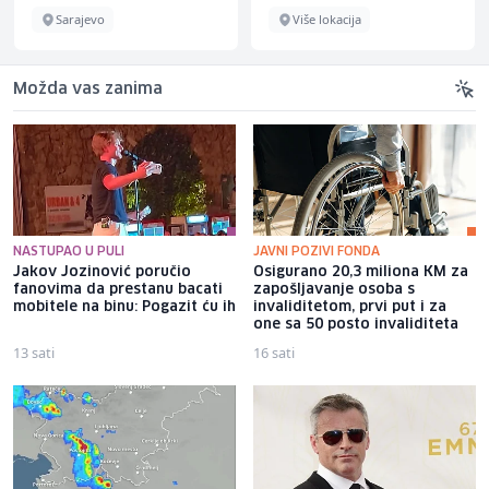
Sarajevo
Više lokacija
Možda vas zanima
NASTUPAO U PULI
JAVNI POZIVI FONDA
Jakov Jozinović poručio
Osigurano 20,3 miliona KM za
fanovima da prestanu bacati
zapošljavanje osoba s
mobitele na binu: Pogazit ću ih
invaliditetom, prvi put i za
one sa 50 posto invaliditeta
13 sati
16 sati