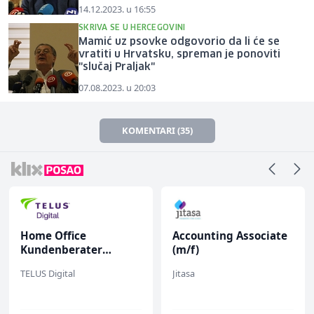
14.12.2023. u 16:55
SKRIVA SE U HERCEGOVINI
Mamić uz psovke odgovorio da li će se
vratiti u Hrvatsku, spreman je ponoviti
"slučaj Praljak"
07.08.2023. u 20:03
KOMENTARI (35)
Home Office
Accounting Associate
Kundenberater
(m/f)
(m/w/d) für Vattenfall
TELUS Digital
Jitasa