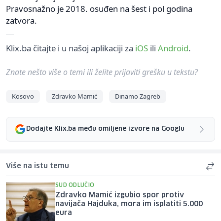
Pravosnažno je 2018. osuđen na šest i pol godina
zatvora.
Klix.ba čitajte i u našoj aplikaciji za
iOS
ili
Android
.
Znate nešto više o temi ili želite prijaviti grešku u tekstu?
Kosovo
Zdravko Mamić
Dinamo Zagreb
Dodajte Klix.ba među omiljene izvore na Googlu
Više na istu temu
SUD ODLUČIO
Zdravko Mamić izgubio spor protiv
navijača Hajduka, mora im isplatiti 5.000
eura