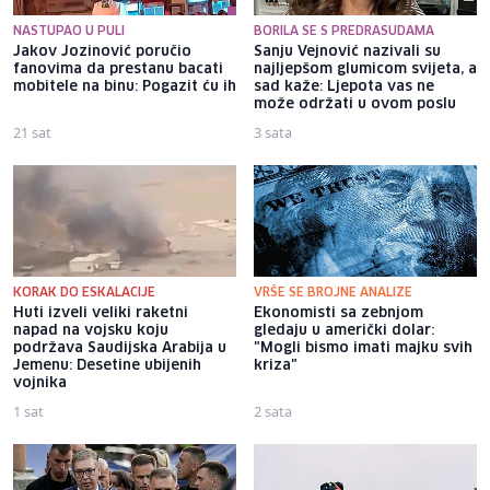
NASTUPAO U PULI
BORILA SE S PREDRASUDAMA
Jakov Jozinović poručio
Sanju Vejnović nazivali su
fanovima da prestanu bacati
najljepšom glumicom svijeta, a
mobitele na binu: Pogazit ću ih
sad kaže: Ljepota vas ne
može održati u ovom poslu
21 sat
3 sata
KORAK DO ESKALACIJE
VRŠE SE BROJNE ANALIZE
Huti izveli veliki raketni
Ekonomisti sa zebnjom
napad na vojsku koju
gledaju u američki dolar:
podržava Saudijska Arabija u
"Mogli bismo imati majku svih
Jemenu: Desetine ubijenih
kriza"
vojnika
1 sat
2 sata