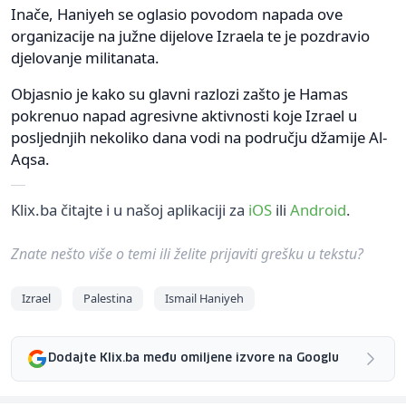
Inače, Haniyeh se oglasio povodom napada ove
organizacije na južne dijelove Izraela te je pozdravio
djelovanje militanata.
Objasnio je kako su glavni razlozi zašto je Hamas
pokrenuo napad agresivne aktivnosti koje Izrael u
posljednjih nekoliko dana vodi na području džamije Al-
Aqsa.
Klix.ba čitajte i u našoj aplikaciji za
iOS
ili
Android
.
Znate nešto više o temi ili želite prijaviti grešku u tekstu?
Izrael
Palestina
Ismail Haniyeh
Dodajte Klix.ba među omiljene izvore na Googlu