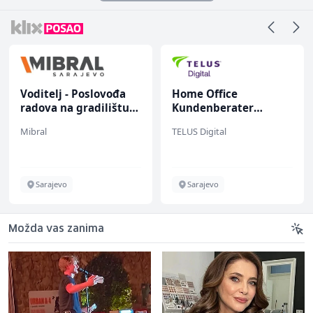
Voditelj - Poslovođa
Home Office
radova na gradilištu
Kundenberater
(m/ž)
(m/w/d) für Vattenfall
Mibral
TELUS Digital
Sarajevo
Sarajevo
Možda vas zanima