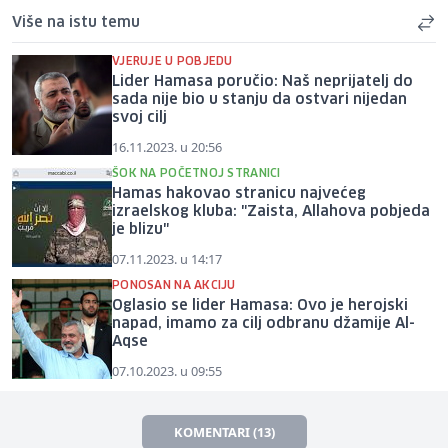
Više na istu temu
VJERUJE U POBJEDU
Lider Hamasa poručio: Naš neprijatelj do
sada nije bio u stanju da ostvari nijedan
svoj cilj
16.11.2023. u 20:56
ŠOK NA POČETNOJ STRANICI
Hamas hakovao stranicu najvećeg
izraelskog kluba: "Zaista, Allahova pobjeda
je blizu"
07.11.2023. u 14:17
PONOSAN NA AKCIJU
Oglasio se lider Hamasa: Ovo je herojski
napad, imamo za cilj odbranu džamije Al-
Aqse
07.10.2023. u 09:55
KOMENTARI (13)