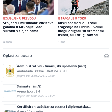
IZGUBLJEN U PREVODU
ISTRAGA JE U TOKU
Srbijanci i muslimani: Vučićeva
Ruski spasioci o uzroku
galama u Mrkonjić Gradu u
tragedije na Elbrusu: Veliku
sukobu s činjenicama
ulogu odigrali su vremenski
uslovi, ali i drugi faktori
4 sata
1 sat
Oglasi za posao
Administrativni - finansijski uposlenik (m/ž)
Ambasada Države Palestine u BiH
Prijava do: 06.08.2026. u 23:59
Snimatelj (m/ž)
Arena Sport BH
Prijava do: 14.08.2026. u 23:59
Certificirani zaštitar za strana i diplomatska
predstavništva (m/ž)
Gama AA security