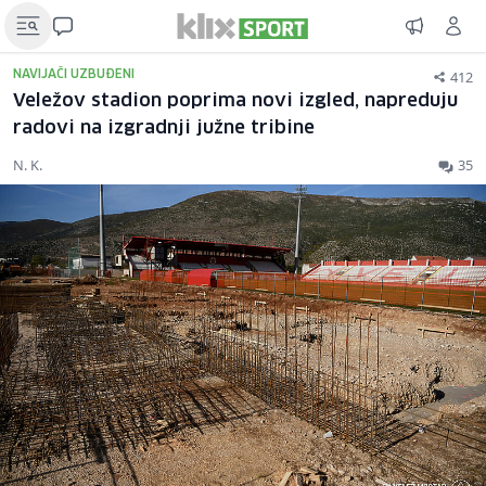
412
NAVIJAČI UZBUĐENI
Veležov stadion poprima novi izgled, napreduju
radovi na izgradnji južne tribine
N. K.
35