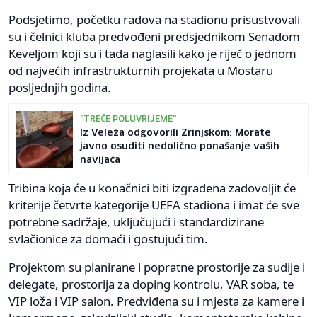
Podsjetimo, početku radova na stadionu prisustvovali
su i čelnici kluba predvođeni predsjednikom Senadom
Keveljom koji su i tada naglasili kako je riječ o jednom
od najvećih infrastrukturnih projekata u Mostaru
posljednjih godina.
"TREĆE POLUVRIJEME"
Iz Veleža odgovorili Zrinjskom: Morate
javno osuditi nedolično ponašanje vaših
navijača
Tribina koja će u konačnici biti izgrađena zadovoljit će
kriterije četvrte kategorije UEFA stadiona i imat će sve
potrebne sadržaje, uključujući i standardizirane
svlačionice za domaći i gostujući tim.
Projektom su planirane i popratne prostorije za sudije i
delegate, prostorija za doping kontrolu, VAR soba, te
VIP loža i VIP salon. Predviđena su i mjesta za kamere i