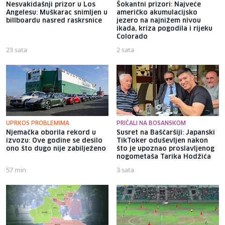
Nesvakidašnji prizor u Los
Šokantni prizori: Najveće
Angelesu: Muškarac snimljen u
američko akumulacijsko
billboardu nasred raskrsnice
jezero na najnižem nivou
ikada, kriza pogodila i rijeku
Colorado
23 sata
2 sata
UPRKOS PROBLEMIMA
PRIČALI NA BOSANSKOM
Njemačka oborila rekord u
Susret na Baščaršiji: Japanski
izvozu: Ove godine se desilo
TikToker oduševljen nakon
ono što dugo nije zabilježeno
što je upoznao proslavljenog
nogometaša Tarika Hodžića
57 min
3 sata