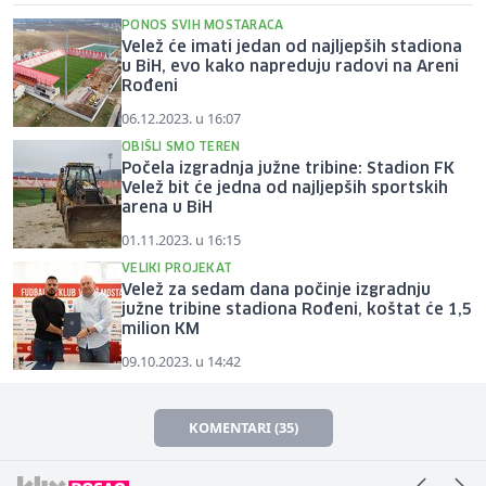
PONOS SVIH MOSTARACA
Velež će imati jedan od najljepših stadiona
u BiH, evo kako napreduju radovi na Areni
Rođeni
06.12.2023. u 16:07
OBIŠLI SMO TEREN
Počela izgradnja južne tribine: Stadion FK
Velež bit će jedna od najljepših sportskih
arena u BiH
01.11.2023. u 16:15
VELIKI PROJEKAT
Velež za sedam dana počinje izgradnju
južne tribine stadiona Rođeni, koštat će 1,5
milion KM
09.10.2023. u 14:42
KOMENTARI (35)