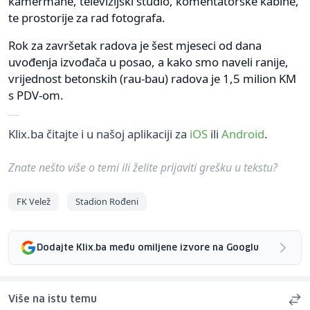
kamermane, televizijski studio, komentatorske kabine,
te prostorije za rad fotografa.
Rok za završetak radova je šest mjeseci od dana
uvođenja izvođača u posao, a kako smo naveli ranije,
vrijednost betonskih (rau-bau) radova je 1,5 milion KM
s PDV-om.
Klix.ba čitajte i u našoj aplikaciji za
iOS
ili
Android
.
Znate nešto više o temi ili želite prijaviti grešku u tekstu?
FK Velež
Stadion Rođeni
Dodajte Klix.ba među omiljene izvore na Googlu
Više na istu temu