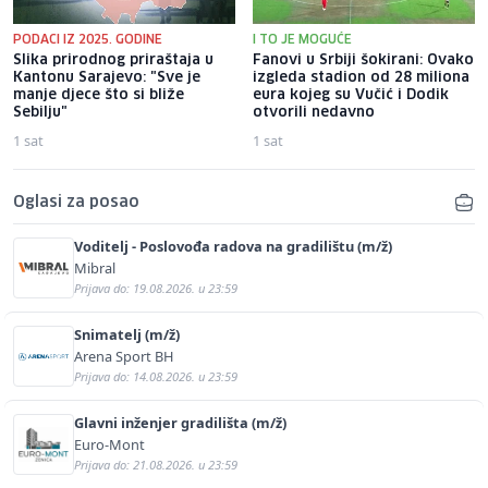
PODACI IZ 2025. GODINE
I TO JE MOGUĆE
Slika prirodnog priraštaja u
Fanovi u Srbiji šokirani: Ovako
Kantonu Sarajevo: "Sve je
izgleda stadion od 28 miliona
manje djece što si bliže
eura kojeg su Vučić i Dodik
Sebilju"
otvorili nedavno
1 sat
1 sat
Oglasi za posao
Voditelj - Poslovođa radova na gradilištu (m/ž)
Mibral
Prijava do: 19.08.2026. u 23:59
Snimatelj (m/ž)
Arena Sport BH
Prijava do: 14.08.2026. u 23:59
Glavni inženjer gradilišta (m/ž)
Euro-Mont
Prijava do: 21.08.2026. u 23:59