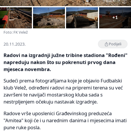
+1
Foto: FK Velež
20.11.2023.
Podijeli
Radovi na izgradnji južne tribine stadiona "Rođeni"
napreduju nakon što su pokrenuti prvog dana
mjeseca novembra.
Sudeći prema fotografijama koje je objavio Fudbalski
klub Velež, određeni radovi na pripremi terena su već
završeni te navijači mostarskog kluba sada s
nestrpljenjem očekuju nastavak izgradnje.
Radove vrše uposlenici Građevinskog preduzeća
"Amitea" koji će i u narednim danima i mjesecima imati
pune ruke posla.