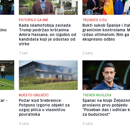
POTOPILO GA IME
TRZAVICE U EU
Kada islamofobija zavlada:
Bukti sukob Španije i Ital
alno
Trump podržao kršćanina
graničnim kontrolama: 
Amira Hassana, on izgubio od
izdao ultimatum, Rim ga
kandidata koji je odustao od
ekspresno odbio
utrke
7 sati
2 sata
MJESTO GRUJIČIĆI
TRENER MUSLERA
ar -
Požar kod Srebrenice:
Španac na klupi Željezni
Potpuno izgorio objekt za
proslavio prvu pobjedu:
uzgoj pilića u vlasništvu
"Poseban dan i odličan 
povratnika
za budućnost"
4 sata
3 sata