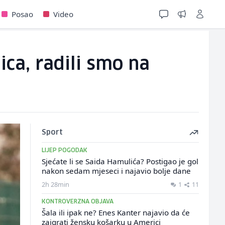
Posao
Video
ca, radili smo na
Sport
LIJEP POGODAK
Sjećate li se Saida Hamulića? Postigao je gol
nakon sedam mjeseci i najavio bolje dane
2h 28min
1
11
KONTROVERZNA OBJAVA
Šala ili ipak ne? Enes Kanter najavio da će
zaigrati žensku košarku u Americi