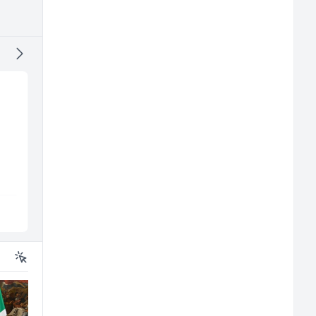
Home Office
Mašinski inženjer (m
Kundenberater
ž)
(m/w/d) für Vattenfall
TELUS Digital
Euro-Asfalt
Sarajevo
Više lokacija