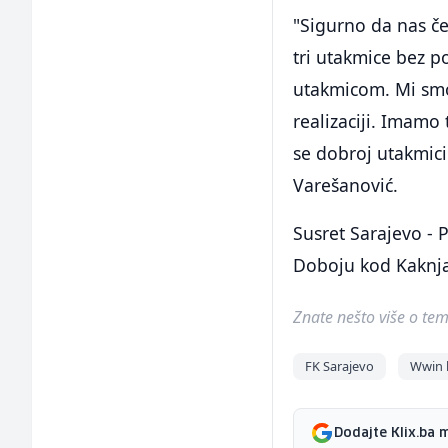
"Sigurno da nas če
tri utakmice bez p
utakmicom. Mi smo
realizaciji. Imamo
se dobroj utakmici
Varešanović.
Susret Sarajevo - 
Doboju kod Kaknj
Znate nešto više o temi 
FK Sarajevo
Wwin l
Dodajte Klix.ba 