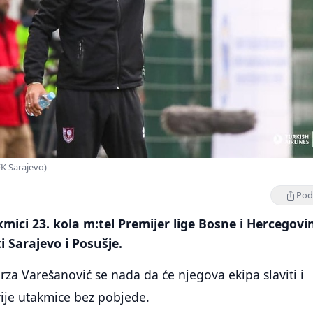
FK Sarajevo)
Podi
kmici 23. kola m:tel Premijer lige Bosne i Hercegovi
i Sarajevo i Posušje.
rza Varešanović se nada da će njegova ekipa slaviti i
vije utakmice bez pobjede.