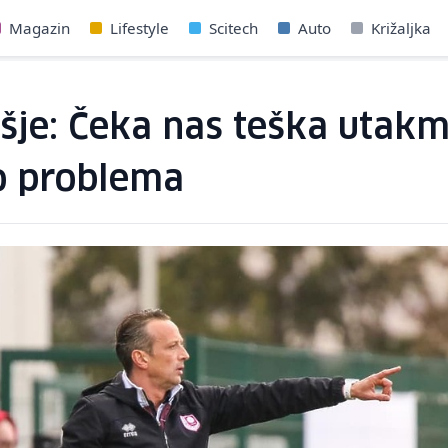
Magazin
Lifestyle
Scitech
Auto
Križaljka
je: Čeka nas teška utakmi
mo problema