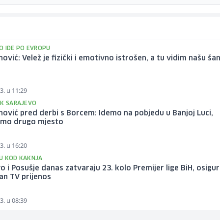
O IDE PO EVROPU
ović: Velež je fizički i emotivno istrošen, a tu vidim našu ša
3. u 11:29
FK SARAJEVO
ović pred derbi s Borcem: Idemo na pobjedu u Banjoj Luci,
mo drugo mjesto
3. u 16:20
U KOD KAKNJA
o i Posušje danas zatvaraju 23. kolo Premijer lige BiH, osigur
an TV prijenos
3. u 08:39