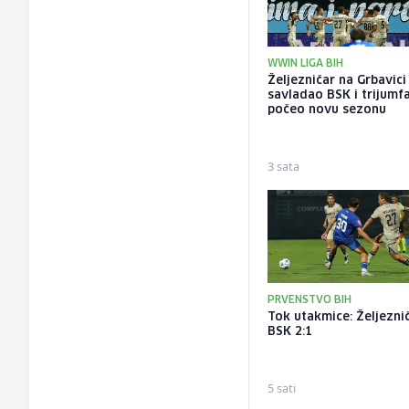
WWIN LIGA BIH
Željezničar na Grbavici
savladao BSK i trijumf
počeo novu sezonu
3 sata
PRVENSTVO BIH
Tok utakmice: Željeznič
BSK 2:1
5 sati