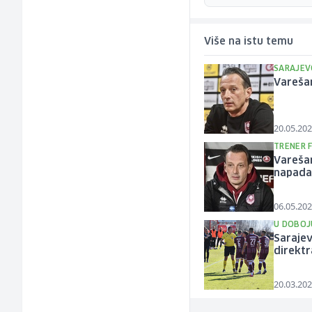
Više na istu temu
SARAJEV
Varešan
20.05.202
TRENER 
Varešan
napada
06.05.202
U DOBOJ
Sarajev
direktr
20.03.202