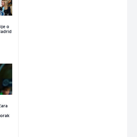
ije o
Madrid
čara
korak