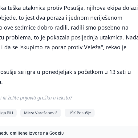
ka teška utakmica protiv Posušja, njihova ekipa dolazi
objede, to jest dva poraza i jednom neriješenom
 ove sedmice dobro radili, radili smo posebno na
 tu problema, to je pokazala posljednja utakmica. Na
 i da se iskupimo za poraz protiv Veleža", rekao je
Posušje se igra u ponedjeljak s početkom u 13 sati u
a.
ili želite prijaviti grešku u tekstu?
iga BiH
Mirza Varešanović
HŠK Posušje
među omiljene izvore na Googlu