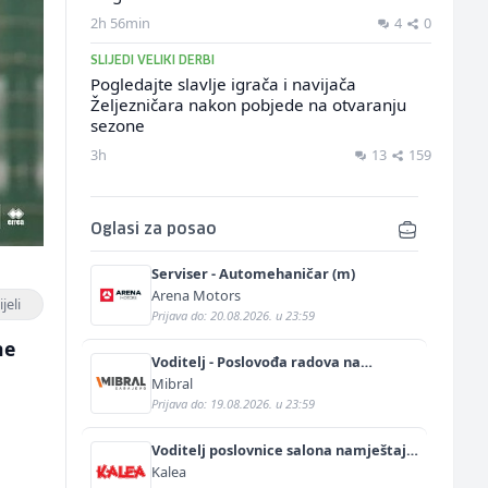
2h 56min
4
0
SLIJEDI VELIKI DERBI
Pogledajte slavlje igrača i navijača
Željezničara nakon pobjede na otvaranju
sezone
3h
13
159
Oglasi za posao
Serviser - Automehaničar (m)
Arena Motors
jeli
Prijava do: 20.08.2026. u 23:59
ne
Voditelj - Poslovođa radova na
gradilištu (m/ž)
Mibral
Prijava do: 19.08.2026. u 23:59
Voditelj poslovnice salona namještaja
(m/ž)
Kalea