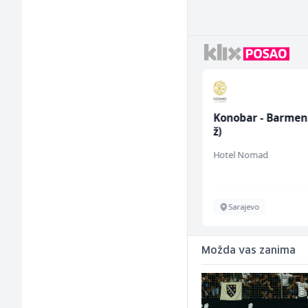
Sachbearbeiter in der
Konobar - Barmen
Schaltungsabteilung
ž)
(m/w)
Servicepoint
Hotel Nomad
Sarajevo
Sarajevo
Možda vas zanima