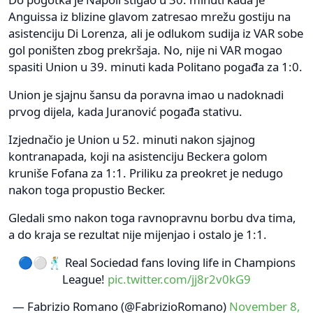
Anguissa iz blizine glavom zatresao mrežu gostiju na
asistenciju Di Lorenza, ali je odlukom sudija iz VAR sobe
gol poništen zbog prekršaja. No, nije ni VAR mogao
spasiti Union u 39. minuti kada Politano pogađa za 1:0.
Union je sjajnu šansu da poravna imao u nadoknadi
prvog dijela, kada Juranović pogađa stativu.
Izjednačio je Union u 52. minuti nakon sjajnog
kontranapada, koji na asistenciju Beckera golom
kruniše Fofana za 1:1. Priliku za preokret je nedugo
nakon toga propustio Becker.
Gledali smo nakon toga ravnopravnu borbu dva tima,
a do kraja se rezultat nije mijenjao i ostalo je 1:1.
🔵⚪️🕺🏼 Real Sociedad fans loving life in Champions
League!
pic.twitter.com/jj8r2v0kG9
— Fabrizio Romano (@FabrizioRomano)
November 8,