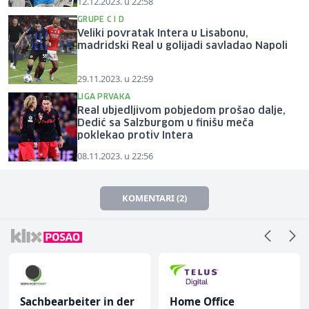
12.12.2023. u 22:58
GRUPE C I D
Veliki povratak Intera u Lisabonu,
madridski Real u golijadi savladao Napoli
29.11.2023. u 22:59
LIGA PRVAKA
Real ubjedljivom pobjedom prošao dalje,
Dedić sa Salzburgom u finišu meča
poklekao protiv Intera
08.11.2023. u 22:56
KOMENTARI (2)
Sachbearbeiter in der
Home Office