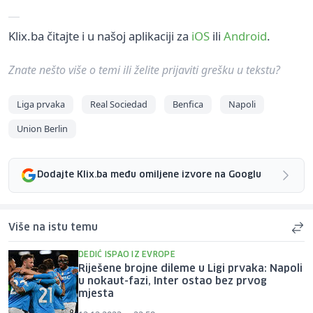
Klix.ba čitajte i u našoj aplikaciji za
iOS
ili
Android
.
Znate nešto više o temi ili želite prijaviti grešku u tekstu?
Liga prvaka
Real Sociedad
Benfica
Napoli
Union Berlin
Dodajte Klix.ba među omiljene izvore na Googlu
Više na istu temu
DEDIĆ ISPAO IZ EVROPE
Riješene brojne dileme u Ligi prvaka: Napoli
u nokaut-fazi, Inter ostao bez prvog
mjesta