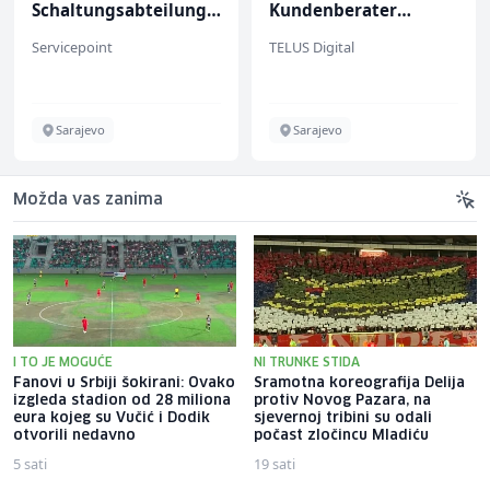
Schaltungsabteilung
Kundenberater
(m/w)
(m/w/d) für ein
Servicepoint
TELUS Digital
renommiertes
Schuhunternehmen
Sarajevo
Sarajevo
Možda vas zanima
I TO JE MOGUĆE
NI TRUNKE STIDA
Fanovi u Srbiji šokirani: Ovako
Sramotna koreografija Delija
izgleda stadion od 28 miliona
protiv Novog Pazara, na
eura kojeg su Vučić i Dodik
sjevernoj tribini su odali
otvorili nedavno
počast zločincu Mladiću
5 sati
19 sati