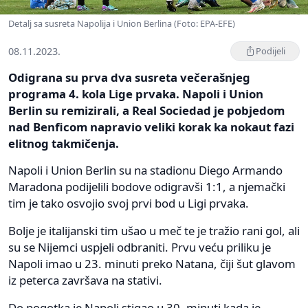
Detalj sa susreta Napolija i Union Berlina (Foto: EPA-EFE)
08.11.2023.
Podijeli
Odigrana su prva dva susreta večerašnjeg
programa 4. kola Lige prvaka. Napoli i Union
Berlin su remizirali, a Real Sociedad je pobjedom
nad Benficom napravio veliki korak ka nokaut fazi
elitnog takmičenja.
Napoli i Union Berlin su na stadionu Diego Armando
Maradona podijelili bodove odigravši 1:1, a njemački
tim je tako osvojio svoj prvi bod u Ligi prvaka.
Bolje je italijanski tim ušao u meč te je tražio rani gol, ali
su se Nijemci uspjeli odbraniti. Prvu veću priliku je
Napoli imao u 23. minuti preko Natana, čiji šut glavom
iz peterca završava na stativi.
Do pogotka je Napoli stigao u 30. minuti kada je