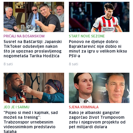
PRIČALI NA BOSANSKOM
START NOVE SEZONE
Susret na Baščaršiji: Japanski
Ponovo ne djeluje dobro:
TikToker oduševljen nakon
Bajraktarević nije dobio ni
što je upoznao proslavljenog
minut za igru u velikom kiksu
nogometaša Tarika Hodžića
PSV-a
8 sati
8 sati
JEO JE I SARMU
SJENA KRIMINALA
"Pojeo si med i kajmak, sad
Kako je albanski gangster
možeš na trening":
zagorčao život Trumpovom
Trabzonspor urnebesnim
zetu i njegovom projektu od
videosnimkom predstavio
pet milijardi dolara
Salaha