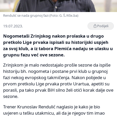
Rendulić se nada grupnoj fazi (Foto: G. Š./Klix.ba)
19.07.2023.
Podijeli
Nogometaši Zrinjskog nakon prolaska u drugo
pretkolo Lige prvaka ispisali su historijski uspjeh
za svoj klub, a iz tabora Plemića nadaju se ulasku u
grupnu fazu već ove sezone.
Zrinjskom je malo nedostajalo prošle sezone da ispiše
historiju bh. nogometa i postane prvi klub u grupnoj
fazi nekog evropskog takmičenja. Nakon pobjede u
prvom pretkolu Lige prvaka protiv Urartua, apetiti su
porasli, pa tako prvak BiH silno želi otići korak dalje ove
sezone.
Trener Krunoslav Rendulić naglasio je kako je bio
uvjeren u tešku utakmicu, ali da je njegov tim imao