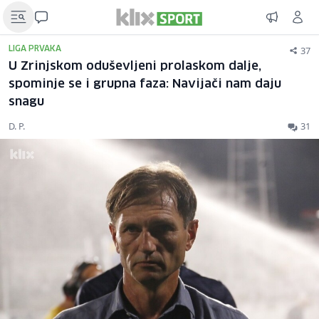
37
LIGA PRVAKA
U Zrinjskom oduševljeni prolaskom dalje,
spominje se i grupna faza: Navijači nam daju
snagu
D. P.
31