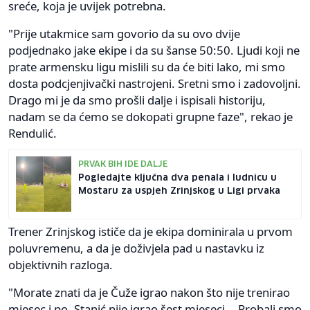
sreće, koja je uvijek potrebna.
"Prije utakmice sam govorio da su ovo dvije
podjednako jake ekipe i da su šanse 50:50. Ljudi koji ne
prate armensku ligu mislili su da će biti lako, mi smo
dosta podcjenjivački nastrojeni. Sretni smo i zadovoljni.
Drago mi je da smo prošli dalje i ispisali historiju,
nadam se da ćemo se dokopati grupne faze", rekao je
Rendulić.
PRVAK BIH IDE DALJE
Pogledajte ključna dva penala i ludnicu u
Mostaru za uspjeh Zrinjskog u Ligi prvaka
Trener Zrinjskog ističe da je ekipa dominirala u prvom
poluvremenu, a da je doživjela pad u nastavku iz
objektivnih razloga.
"Morate znati da je Čuže igrao nakon što nije trenirao
mjesec i po, Stanić nije igrao šest mjeseci... Probali smo