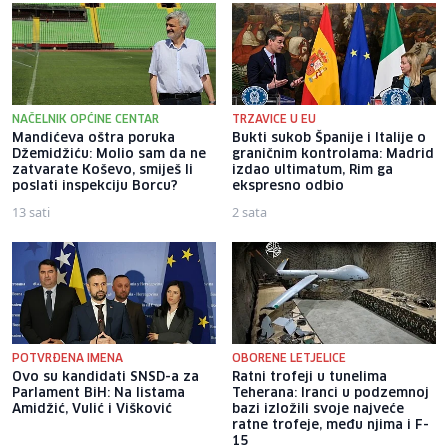
NAČELNIK OPĆINE CENTAR
TRZAVICE U EU
Mandićeva oštra poruka
Bukti sukob Španije i Italije o
Džemidžiću: Molio sam da ne
graničnim kontrolama: Madrid
zatvarate Koševo, smiješ li
izdao ultimatum, Rim ga
poslati inspekciju Borcu?
ekspresno odbio
13 sati
2 sata
POTVRĐENA IMENA
OBORENE LETJELICE
Ovo su kandidati SNSD-a za
Ratni trofeji u tunelima
Parlament BiH: Na listama
Teherana: Iranci u podzemnoj
Amidžić, Vulić i Višković
bazi izložili svoje najveće
ratne trofeje, među njima i F-
15