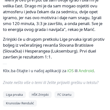
velika čast. Drago mi je da sam mogao osjetiti ovu
atmosferu i jedva čekam da za sedmicu, dvije opet
igramo, jer nas ovo motivira i daje nam snagu. Igrali
smo 120 minuta, 3:3 je završilo, a onda penali. Sve je
to energija ovog grada i navijača", rekao je Marić.
Zrinjski će u drugom pretkolu Lige prvaka igrati protiv
boljeg iz večerašnjeg revanša Slovana Bratislave
(Slovačka) i Hesperangea (Luksemburg). Prvi duel
završen je rezultatom 1:1.
Klix.ba čitajte i u našoj aplikaciji za
iOS
ili
Android
.
Znate nešto više o temi ili želite prijaviti grešku u tekstu?
Liga prvaka
HŠK Zrinjski
FC Urartu
Krunoslav Rendulić