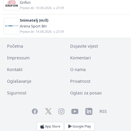
Grifon
Prijava do: 10.08.2026. u 23:59
Snimatelj (m/ž)
Arena Sport BH
Prijava do: 14.08.2026. u 23:59
Početna
Dojavite vijest
Impressum
Komentari
Kontakt
O nama
Oglašavanje
Privatnost
Sigurnost
Oglasi za posao
Facebook
YouTube
LinkedIn
Twitter
Instagram
RSS
App Store
Google Play