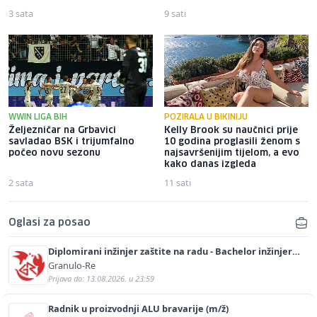
3 sata
9 sati
WWIN LIGA BIH
POZIRALA U BIKINIJU
Željezničar na Grbavici
Kelly Brook su naučnici prije
savladao BSK i trijumfalno
10 godina proglasili ženom s
počeo novu sezonu
najsavršenijim tijelom, a evo
kako danas izgleda
2 sata
11 sati
Oglasi za posao
Diplomirani inžinjer zaštite na radu - Bachelor inžinjer
sigurnosti i pomoći (m/ž)
Granulo-Re
Prijava do: 13.08.2026. u 23:59
Radnik u proizvodnji ALU bravarije (m/ž)