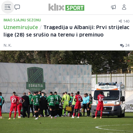
140
IMAO SJAJNU SEZONU
Uznemirujuće
/
Tragedija u Albaniji: Prvi strijelac
lige (28) se srušio na terenu i preminuo
N. K.
24