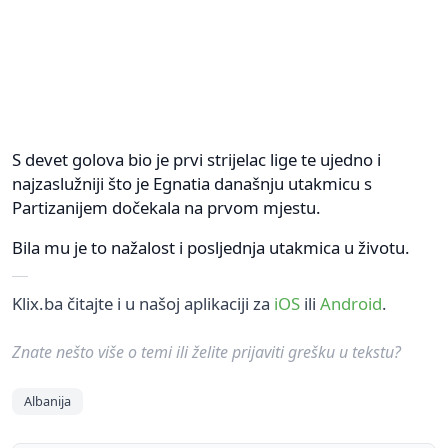
S devet golova bio je prvi strijelac lige te ujedno i
najzaslužniji što je Egnatia današnju utakmicu s
Partizanijem dočekala na prvom mjestu.
Bila mu je to nažalost i posljednja utakmica u životu.
Klix.ba čitajte i u našoj aplikaciji za
iOS
ili
Android
.
Znate nešto više o temi ili želite prijaviti grešku u tekstu?
Albanija