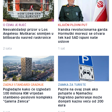
O ČEMU JE RIJEČ
KLJUČNI PLOVNI PUT
Nesvakidašnji prizor u Los
Iranska revolucionarna garda:
Angelesu: Muškarac snimljen u
Hormuški moreuz se otvara
billboardu nasred raskrsnice
tek kad SAD ispuni naše
uslove
2 sata
1 sat
ZADNJI STANDARDI GRADNJE
ZAMKA ZA TURISTE
Pogledajte kako će izgledati
Pazite na ovaj znak ako
100 miliona KM vrijedan
putujete u Njemačku:
stambeno-poslovni kompleks
Pogrešno parkiranje može
"Galeria Zenica"
donijeti kaznu veću od 200
eura
1 sat
1 sat