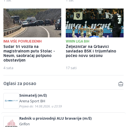
IMA VIŠE POVRIJEĐENIH
WWIN LIGA BIH
Sudar tri vozila na
Željezničar na Grbavici
magistralnom putu Stolac -
savladao BSK i trijumfalno
Neum, saobraćaj potpuno
počeo novu sezonu
obustavljen
4 sata
17 sati
Oglasi za posao
Snimatelj (m/ž)
Arena Sport BH
Prijava do: 14.08.2026. u 23:59
Radnik u proizvodnji ALU bravarije (m/ž)
Grifon