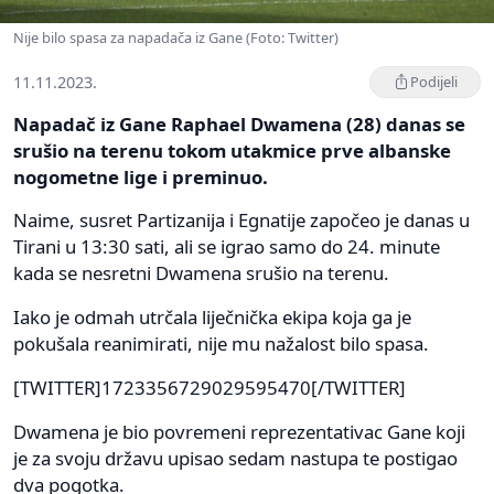
Nije bilo spasa za napadača iz Gane (Foto: Twitter)
11.11.2023.
Podijeli
Napadač iz Gane Raphael Dwamena (28) danas se
srušio na terenu tokom utakmice prve albanske
nogometne lige i preminuo.
Naime, susret Partizanija i Egnatije započeo je danas u
Tirani u 13:30 sati, ali se igrao samo do 24. minute
kada se nesretni Dwamena srušio na terenu.
Iako je odmah utrčala liječnička ekipa koja ga je
pokušala reanimirati, nije mu nažalost bilo spasa.
[TWITTER]1723356729029595470[/TWITTER]
Dwamena je bio povremeni reprezentativac Gane koji
je za svoju državu upisao sedam nastupa te postigao
dva pogotka.