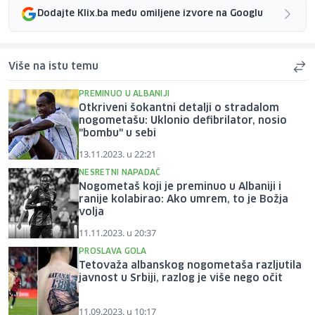
Dodajte Klix.ba među omiljene izvore na Googlu
Više na istu temu
PREMINUO U ALBANIJI
Otkriveni šokantni detalji o stradalom
nogometašu: Uklonio defibrilator, nosio
"bombu" u sebi
13.11.2023. u 22:21
NESRETNI NAPADAČ
Nogometaš koji je preminuo u Albaniji i
ranije kolabirao: Ako umrem, to je Božja
volja
11.11.2023. u 20:37
PROSLAVA GOLA
Tetovaža albanskog nogometaša razljutila
javnost u Srbiji, razlog je više nego očit
11.09.2023. u 10:17