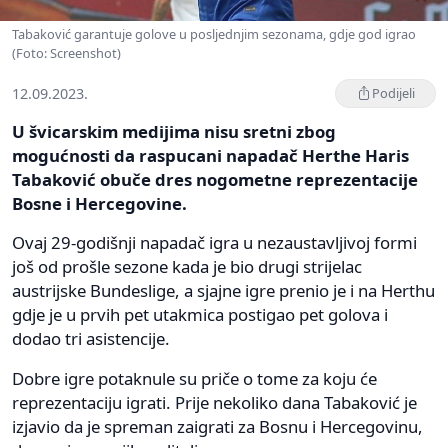
Tabaković garantuje golove u posljednjim sezonama, gdje god igrao
(Foto: Screenshot)
12.09.2023.
Podijeli
U švicarskim medijima nisu sretni zbog
mogućnosti da raspucani napadač Herthe Haris
Tabaković obuče dres nogometne reprezentacije
Bosne i Hercegovine.
Ovaj 29-godišnji napadač igra u nezaustavljivoj formi
još od prošle sezone kada je bio drugi strijelac
austrijske Bundeslige, a sjajne igre prenio je i na Herthu
gdje je u prvih pet utakmica postigao pet golova i
dodao tri asistencije.
Dobre igre potaknule su priče o tome za koju će
reprezentaciju igrati. Prije nekoliko dana Tabaković je
izjavio da je spreman zaigrati za Bosnu i Hercegovinu,