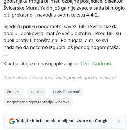
godišnjaka mogla bi imati ozbiljne posljedice. Selektor
Švicarske Murat Yakin još ga nije zvao, a sada bi moglo
biti prekasno", navodi u svom tekstu 4-4-2.
Sljedeću priliku nogometni savezi BiH i Švicarske da
dobiju Tabakovića imat će već u oktobru. Pred BiH su
dueli protiv Lihtenštajna i Portugala, a mi se svi
nadamo da nećemo izgubiti još jednog nogometaša.
Klix.ba čitajte i u našoj aplikaciji za
iOS
ili
Android
.
Znate nešto više o temi ili želite prijaviti grešku u tekstu?
Zmajevi
Hertha
Haris Tabaković
nogometna reprezentacija Švicarske
Dodajte Klix.ba među omiljene izvore na Googlu