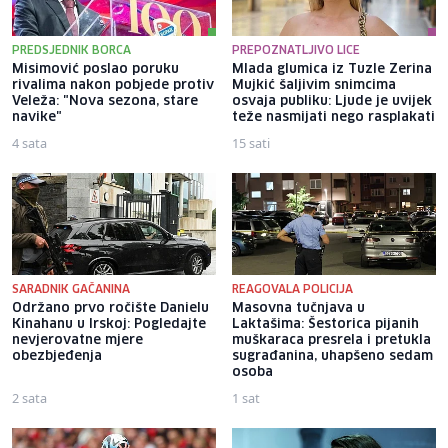
PREDSJEDNIK BORCA
PREPOZNATLJIVO LICE
Misimović poslao poruku
Mlada glumica iz Tuzle Zerina
rivalima nakon pobjede protiv
Mujkić šaljivim snimcima
Veleža: "Nova sezona, stare
osvaja publiku: Ljude je uvijek
navike"
teže nasmijati nego rasplakati
4 sata
15 sati
SARADNIK GAČANINA
REAGOVALA POLICIJA
Održano prvo ročište Danielu
Masovna tučnjava u
Kinahanu u Irskoj: Pogledajte
Laktašima: Šestorica pijanih
nevjerovatne mjere
muškaraca presrela i pretukla
obezbjeđenja
sugrađanina, uhapšeno sedam
osoba
2 sata
1 sat