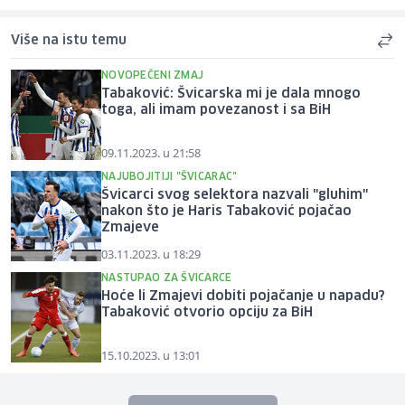
Više na istu temu
NOVOPEČENI ZMAJ
Tabaković: Švicarska mi je dala mnogo
toga, ali imam povezanost i sa BiH
09.11.2023. u 21:58
NAJUBOJITIJI "ŠVICARAC"
Švicarci svog selektora nazvali "gluhim"
nakon što je Haris Tabaković pojačao
Zmajeve
03.11.2023. u 18:29
NASTUPAO ZA ŠVICARCE
Hoće li Zmajevi dobiti pojačanje u napadu?
Tabaković otvorio opciju za BiH
15.10.2023. u 13:01