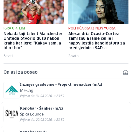
IGRA U 4. LIGI
POLITIČARKA IZ NEW YORKA
Nekadašnji talent Manchester
Alexandria Ocasio-Cortez
Uniteda otvorio dušu nakon
zamrznula jajne ćelije i
kraha karijere: "Kakav sam ja
nagovijestila kandidaturu za
idiot bio"
predsjednicu SAD-a
5 sati
3 sata
Oglasi za posao
Inžinjer građevine - Projekt menadžer (m/ž)
MH-Ing
Prijava do: 31.08.2026. u 23:59
Konobar - Šanker (m/ž)
Špica Lounge
Prijava do: 22.08.2026. u 23:59
Konobar (m/ž)