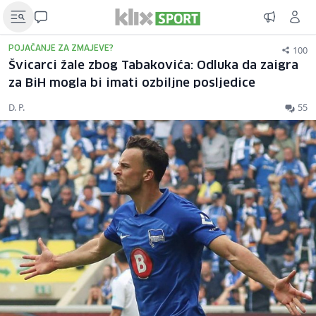
100
POJAČANJE ZA ZMAJEVE?
Švicarci žale zbog Tabakovića: Odluka da zaigra
za BiH mogla bi imati ozbiljne posljedice
D. P.
55