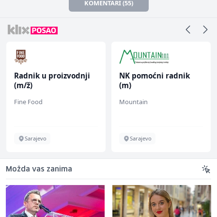
KOMENTARI (55)
Radnik u proizvodnji
NK pomoćni radnik
(m/ž)
(m)
Fine Food
Mountain
Sarajevo
Sarajevo
Možda vas zanima