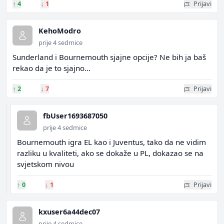
↑
4
↓
1
Prijavi
KehoModro
prije 4 sedmice
Sunderland i Bournemouth sjajne opcije? Ne bih ja baš
rekao da je to sjajno...
↑
2
↓
7
Prijavi
fbUser1693687050
prije 4 sedmice
Bournemouth igra EL kao i Juventus, tako da ne vidim
razliku u kvaliteti, ako se dokaže u PL, dokazao se na
svjetskom nivou
↑
0
↓
1
Prijavi
kxuser6a44dec07
prije 4 sedmice