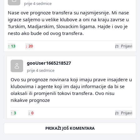
prije 4 sedmice
Nase ove prognoze transfera su najsmijesnije. Mi nase
igrace saljemo u velike klubove a oni na kraju zavrse u
Turskim, Madjarskim, Slovackim ligama. Hajde i ovo je
nesto ako bude od ovog transfera.
↑
13
↓
20
Prijavi
gooUser1665218527
prije 4 sedmice
Ovo su prognoze novinara koji imaju prave insajdere u
klubovima i agente koji im daju informacije da bi se
olaksali ili promjenili tokovi transfera. Ovo nisu
nikakve prognoze
↑
3
↓
0
Prijavi
PRIKAŽI JOŠ KOMENTARA