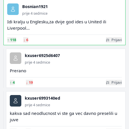
Bosnian1921
prije 4 sedmice
Idi kralju u Englesku,za dvije god ides u United ili
Liverpool...
↑
118
↓
6
Prijavi
kxuser6925d6407
prije 4 sedmice
Prerano
↑
4
↓
19
Prijavi
kxuser6993140ed
prije 4 sedmice
kakva sad neodlucnost vi ste ga vec davno preselili u
juve