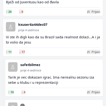
Bježi od Juventusu kao od đavla
↑
26
↓
6
Prijavi
kxuser6a44dec07
prije 4 sedmice
Vi ste ih digli kao da su Brazil sada realnost dolazi...A i ja
bi volio da jesu
↑
11
↓
17
Prijavi
safetbilmez
prije 4 sedmice
Tarik je vec dokazan igrac. Ima nerealnu sezonu iza
sebe u klubu i u reprezentaciji
↑
10
↓
4
Prijavi
db