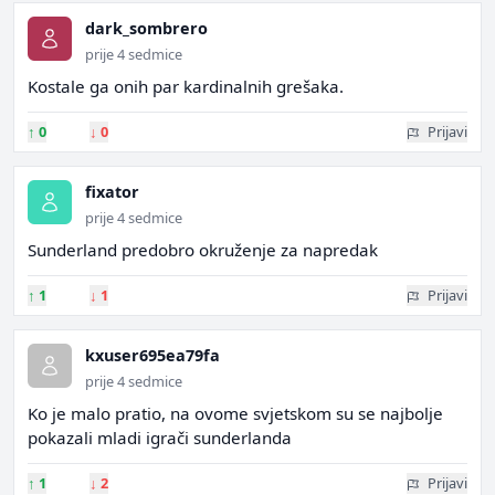
dark_sombrero
prije 4 sedmice
Kostale ga onih par kardinalnih grešaka.
↑
0
↓
0
Prijavi
fixator
prije 4 sedmice
Sunderland predobro okruženje za napredak
↑
1
↓
1
Prijavi
kxuser695ea79fa
prije 4 sedmice
Ko je malo pratio, na ovome svjetskom su se najbolje
pokazali mladi igrači sunderlanda
↑
1
↓
2
Prijavi