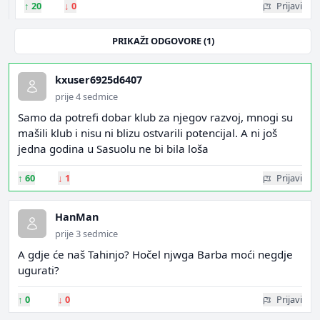
↑
20
↓
0
Prijavi
PRIKAŽI ODGOVORE (1)
kxuser6925d6407
prije 4 sedmice
Samo da potrefi dobar klub za njegov razvoj, mnogi su
mašili klub i nisu ni blizu ostvarili potencijal. A ni još
jedna godina u Sasuolu ne bi bila loša
↑
60
↓
1
Prijavi
HanMan
prije 3 sedmice
A gdje će naš Tahinjo? Hočel njwga Barba moći negdje
ugurati?
↑
0
↓
0
Prijavi