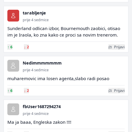
tarabljenje
prije 4 sedmice
Sunderland odlican izbor, Bournemouth zaobici, otisao
im je Iraola, ko zna kako ce proci sa novim trenerom.
↑
6
↓
2
Prijavi
Nedimmmmmmm
prije 4 sedmice
muharemovic ima losen agenta,slabo radi posao
↑
6
↓
2
Prijavi
fbUser1687294274
prije 4 sedmice
Ma ja baaa, Engleska zakon !!!!