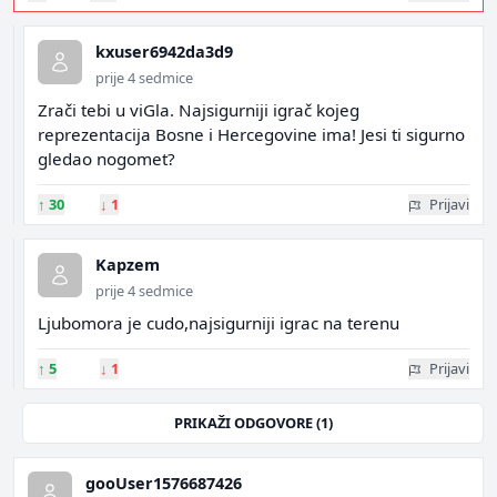
kxuser6942da3d9
prije 4 sedmice
Zrači tebi u viGla. Najsigurniji igrač kojeg
reprezentacija Bosne i Hercegovine ima! Jesi ti sigurno
gledao nogomet?
↑
30
↓
1
Prijavi
Kapzem
prije 4 sedmice
Ljubomora je cudo,najsigurniji igrac na terenu
↑
5
↓
1
Prijavi
PRIKAŽI ODGOVORE (1)
gooUser1576687426