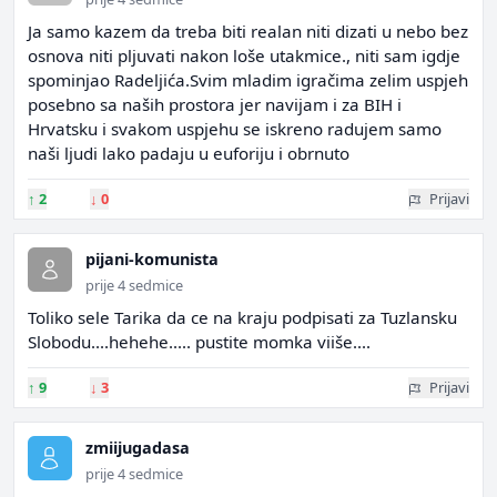
Ja samo kazem da treba biti realan niti dizati u nebo bez
osnova niti pljuvati nakon loše utakmice., niti sam igdje
spominjao Radeljića.Svim mladim igračima zelim uspjeh
posebno sa naših prostora jer navijam i za BIH i
Hrvatsku i svakom uspjehu se iskreno radujem samo
naši ljudi lako padaju u euforiju i obrnuto
↑
2
↓
0
Prijavi
pijani-komunista
prije 4 sedmice
Toliko sele Tarika da ce na kraju podpisati za Tuzlansku
Slobodu....hehehe..... pustite momka viiše....
↑
9
↓
3
Prijavi
zmiijugadasa
prije 4 sedmice