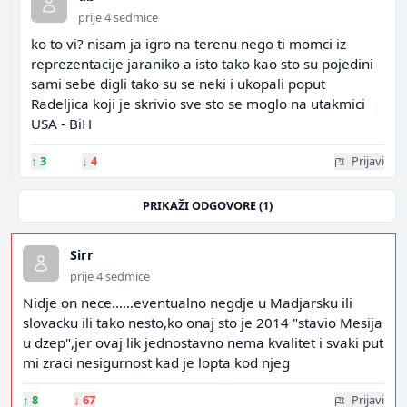
prije 4 sedmice
ko to vi? nisam ja igro na terenu nego ti momci iz
reprezentacije jaraniko a isto tako kao sto su pojedini
sami sebe digli tako su se neki i ukopali poput
Radeljica koji je skrivio sve sto se moglo na utakmici
USA - BiH
↑
3
↓
4
Prijavi
PRIKAŽI ODGOVORE (1)
Sirr
prije 4 sedmice
Nidje on nece......eventualno negdje u Madjarsku ili
slovacku ili tako nesto,ko onaj sto je 2014 "stavio Mesija
u dzep",jer ovaj lik jednostavno nema kvalitet i svaki put
mi zraci nesigurnost kad je lopta kod njeg
↑
8
↓
67
Prijavi