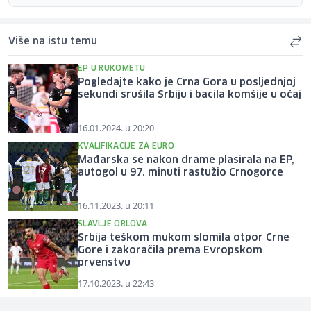
Više na istu temu
EP U RUKOMETU
Pogledajte kako je Crna Gora u posljednjoj
sekundi srušila Srbiju i bacila komšije u očaj
16.01.2024. u 20:20
KVALIFIKACIJE ZA EURO
Mađarska se nakon drame plasirala na EP,
autogol u 97. minuti rastužio Crnogorce
16.11.2023. u 20:11
SLAVLJE ORLOVA
Srbija teškom mukom slomila otpor Crne
Gore i zakoračila prema Evropskom
prvenstvu
17.10.2023. u 22:43