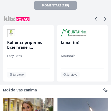
KOMENTARI (129)
Kuhar za pripremu
Limar (m)
brze hrane i
jednostavnih jela (m/
Easy Bites
Mountain
ž)
Sarajevo
Sarajevo
Možda vas zanima