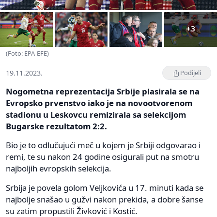
+3
(Foto: EPA-EFE)
19.11.2023.
Podijeli
Nogometna reprezentacija Srbije plasirala se na
Evropsko prvenstvo iako je na novootvorenom
stadionu u Leskovcu remizirala sa selekcijom
Bugarske rezultatom 2:2.
Bio je to odlučujući meč u kojem je Srbiji odgovarao i
remi, te su nakon 24 godine osigurali put na smotru
najboljih evropskih selekcija.
Srbija je povela golom Veljkovića u 17. minuti kada se
najbolje snašao u gužvi nakon prekida, a dobre šanse
su zatim propustili Živković i Kostić.