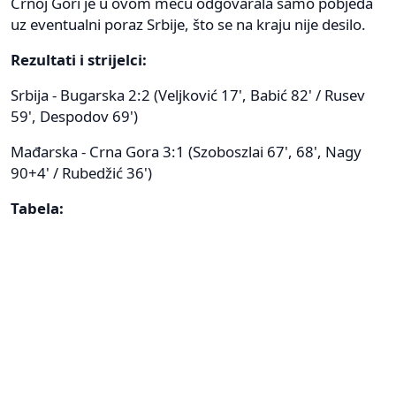
Crnoj Gori je u ovom meču odgovarala samo pobjeda
uz eventualni poraz Srbije, što se na kraju nije desilo.
Rezultati i strijelci:
Srbija - Bugarska 2:2 (Veljković 17', Babić 82' / Rusev
59', Despodov 69')
Mađarska - Crna Gora 3:1 (Szoboszlai 67', 68', Nagy
90+4' / Rubedžić 36')
Tabela: