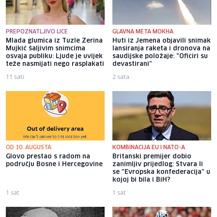
PREPOZNATLJIVO LICE
GLAVNA META MOKHA
Mlada glumica iz Tuzle Zerina
Huti iz Jemena objavili snimak
Mujkić šaljivim snimcima
lansiranja raketa i dronova na
osvaja publiku: Ljude je uvijek
saudijske položaje: "Oficiri su
teže nasmijati nego rasplakati
devastirani"
11 sati
2 sata
OD 10. AUGUSTA
KOMBINACIJA EU I NATO-A
Glovo prestao s radom na
Britanski premijer dobio
području Bosne i Hercegovine
zanimljiv prijedlog: Stvara li
se "Evropska konfederacija" u
kojoj bi bila i BiH?
1 sat
1 sat