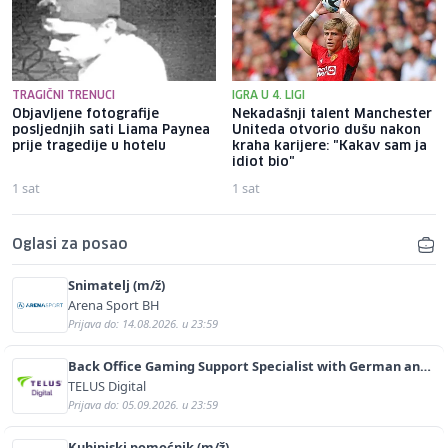
TRAGIČNI TRENUCI
IGRA U 4. LIGI
Objavljene fotografije
Nekadašnji talent Manchester
posljednjih sati Liama ​​Paynea
Uniteda otvorio dušu nakon
prije tragedije u hotelu
kraha karijere: "Kakav sam ja
idiot bio"
1 sat
1 sat
Oglasi za posao
Snimatelj (m/ž)
Arena Sport BH
Prijava do: 14.08.2026. u 23:59
Back Office Gaming Support Specialist with German and
English (m/f)
TELUS Digital
Prijava do: 05.09.2026. u 23:59
Kuhinjski pomoćnik (m/ž)