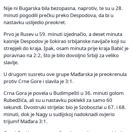
Nije ni Bugarska bila bezopasna, naprotiv, te su u 28.
minuti pogodili prečku preko Despodova, da bi u
nastavku uslijedio preokret.
Prvo je Rusev u 59. minuti izjednačio, a deset minuta
kasnije Despodov je šokirao srbijanske navijače koji su
strepjeli do kraja. Ipak, osam minuta prije kraja Babić je
poravnao na 2:2, što je bilo dovoljno Srbiji za veliko
slavlje.
U drugom susretu ove grupe Mađarska je preokrenula
protiv Crne Gore i slavila je 3:1.
Crna Gora je povela u Budimpešti u 36. minuti golom
Rubedžića, ali su u nastavku poklekli za samo 60
sekundi. Dvostruki strijelac bio je Szoboszlai u 67. i 68.
minuti, dok je Nagy u sudijskoj nadoknadi ovjerio
trijumf Mađara 3:1.