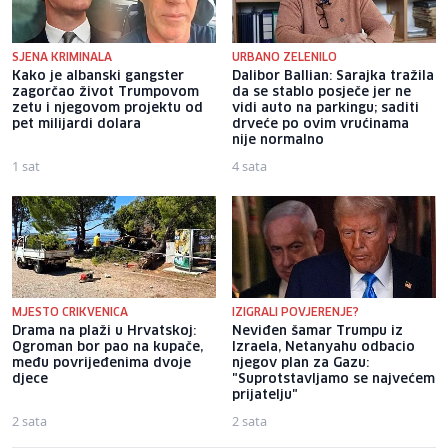
SJENA KRIMINALA
URBANO ZELENILO
Kako je albanski gangster
Dalibor Ballian: Sarajka tražila
zagorčao život Trumpovom
da se stablo posječe jer ne
zetu i njegovom projektu od
vidi auto na parkingu; saditi
pet milijardi dolara
drveće po ovim vrućinama
nije normalno
1 sat
4 sata
MJESTO CRIKVENICA
IZIGRALI POVJERENJE?
Drama na plaži u Hrvatskoj:
Neviđen šamar Trumpu iz
Ogroman bor pao na kupače,
Izraela, Netanyahu odbacio
među povrijeđenima dvoje
njegov plan za Gazu:
djece
"Suprotstavljamo se najvećem
prijatelju"
2 sata
2 sata