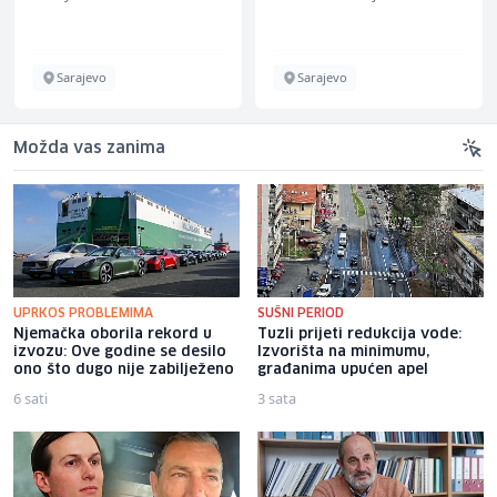
Sarajevo
Sarajevo
Možda vas zanima
UPRKOS PROBLEMIMA
SUŠNI PERIOD
Njemačka oborila rekord u
Tuzli prijeti redukcija vode:
izvozu: Ove godine se desilo
Izvorišta na minimumu,
ono što dugo nije zabilježeno
građanima upućen apel
6 sati
3 sata