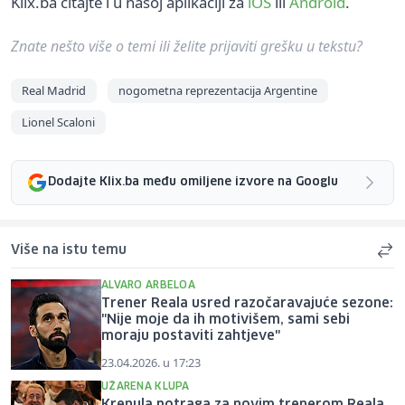
Klix.ba čitajte i u našoj aplikaciji za
iOS
ili
Android
.
Znate nešto više o temi ili želite prijaviti grešku u tekstu?
Real Madrid
nogometna reprezentacija Argentine
Lionel Scaloni
Dodajte Klix.ba među omiljene izvore na Googlu
Više na istu temu
ALVARO ARBELOA
Trener Reala usred razočaravajuće sezone:
"Nije moje da ih motivišem, sami sebi
moraju postaviti zahtjeve"
23.04.2026. u 17:23
UŽARENA KLUPA
Krenula potraga za novim trenerom Reala,