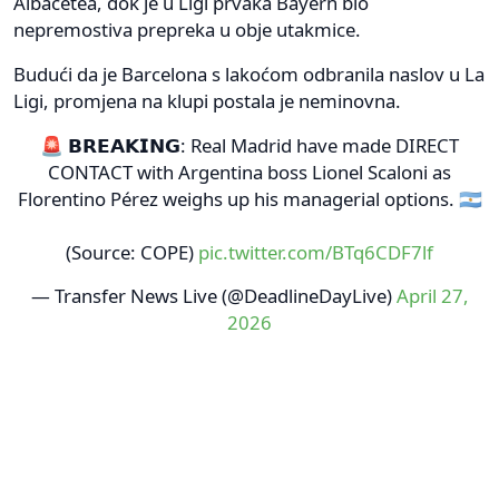
Albacetea, dok je u Ligi prvaka Bayern bio
nepremostiva prepreka u obje utakmice.
Budući da je Barcelona s lakoćom odbranila naslov u La
Ligi, promjena na klupi postala je neminovna.
🚨 𝗕𝗥𝗘𝗔𝗞𝗜𝗡𝗚: Real Madrid have made DIRECT
CONTACT with Argentina boss Lionel Scaloni as
Florentino Pérez weighs up his managerial options. 🇦🇷
(Source: COPE)
pic.twitter.com/BTq6CDF7lf
— Transfer News Live (@DeadlineDayLive)
April 27,
2026