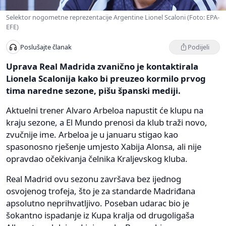
Selektor nogometne reprezentacije Argentine Lionel Scaloni (Foto: EPA-
EFE)
Podijeli
Poslušajte članak
Uprava Real Madrida zvanično je kontaktirala
Lionela Scalonija kako bi preuzeo kormilo prvog
tima naredne sezone, pišu španski mediji.
Aktuelni trener Alvaro Arbeloa napustit će klupu na
kraju sezone, a El Mundo prenosi da klub traži novo,
zvučnije ime. Arbeloa je u januaru stigao kao
spasonosno rješenje umjesto Xabija Alonsa, ali nije
opravdao očekivanja čelnika Kraljevskog kluba.
Real Madrid ovu sezonu završava bez ijednog
osvojenog trofeja, što je za standarde Madriđana
apsolutno neprihvatljivo. Poseban udarac bio je
šokantno ispadanje iz Kupa kralja od drugoligaša