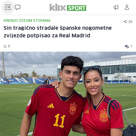
39
KRENUO OČEVIM STOPAMA
Sin tragično stradale španske nogometne
zvijezde potpisao za Real Madrid
D. P.
7