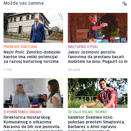
Možda vas zanima
PREMIJER KANTONA
NASTUPAO U PULI
Nezir Pivić: Zeničko-dobojski
Jakov Jozinović poručio
kanton ima veliki potencijal
fanovima da prestanu bacati
za razvoj kulturnog turizma
mobitele na binu: Pogazit ću ih
1 sat
23 sata
O PONIŠTENOJ ODLUCI
DETALJI VELIKE "BORBE"
Direktorica mostarskog
Selektor Švedske lično
Komunalnog o otkazima:
pokušao preoteti Smajlovića,
Naravno da bih sve ponovila,
Barbarez u Atini ispravio