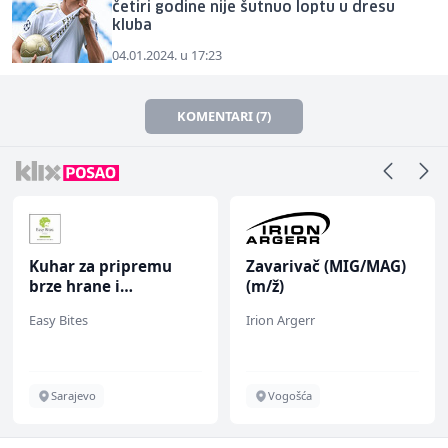
četiri godine nije šutnuo loptu u dresu
kluba
04.01.2024. u 17:23
KOMENTARI (7)
Kuhar za pripremu
Zavarivač (MIG/MAG)
brze hrane i
(m/ž)
jednostavnih jela (m/
Easy Bites
Irion Argerr
ž)
Sarajevo
Vogošća