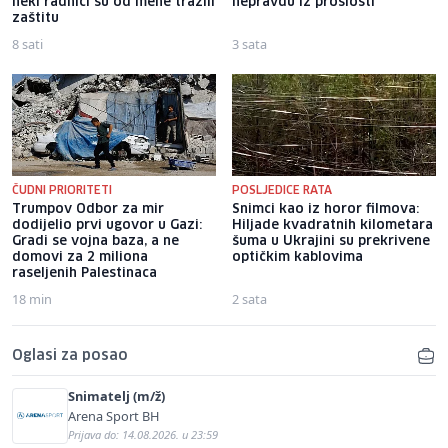
neki radnici su od mene tražili
nepravdu iz prošlosti
zaštitu
8 sati
3 sata
ČUDNI PRIORITETI
POSLJEDICE RATA
Trumpov Odbor za mir
Snimci kao iz horor filmova:
dodijelio prvi ugovor u Gazi:
Hiljade kvadratnih kilometara
Gradi se vojna baza, a ne
šuma u Ukrajini su prekrivene
domovi za 2 miliona
optičkim kablovima
raseljenih Palestinaca
18 min
2 sata
Oglasi za posao
Snimatelj (m/ž)
Arena Sport BH
Prijava do: 14.08.2026. u 23:59