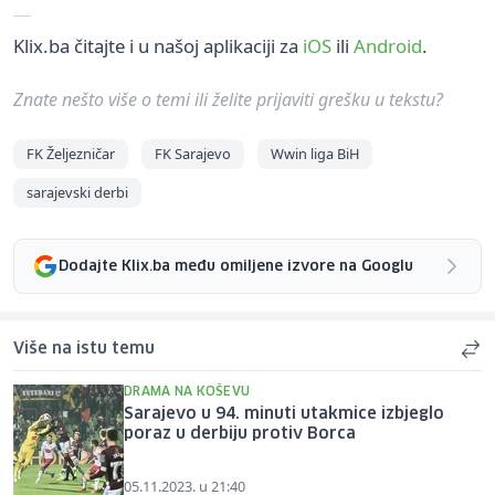
Klix.ba čitajte i u našoj aplikaciji za
iOS
ili
Android
.
Znate nešto više o temi ili želite prijaviti grešku u tekstu?
FK Željezničar
FK Sarajevo
Wwin liga BiH
sarajevski derbi
Dodajte Klix.ba među omiljene izvore na Googlu
Više na istu temu
DRAMA NA KOŠEVU
Sarajevo u 94. minuti utakmice izbjeglo
poraz u derbiju protiv Borca
05.11.2023. u 21:40