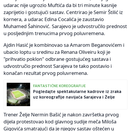
udarac nije ugrozio Muftića da bi tri minute kasnije
zaprijetio i gostujući sastav. Centrirao je Semir Štilić iz
kornera, a udarac Edina Cocalića je zaustavio
Muhamed Šahinović. Sarajevo je udvostručilo prednost
u posljednjim trenucima prvog poluvremena.
Ajdin Hasić je kombinovao sa Amarom Beganovićem i
ubacio loptu u sredinu za Renana Oliveiru koji je
"prihvatio poklon" odbrane gostujućeg sastava i
udvostručio prednost Sarajeva te tako postavio i
konačan rezultat prvog poluvremena.
FANTASTIČNE KOREOGRAFIJE
Pogledajte spektakularne kadrove iz zraka
uz koreografije navijača Sarajeva i Želje
Trener Želje Nermin Bašić je nakon završetka prvog
dijela protestovao kod glavnog sudije meča Miloša
Gigovića smatrajući da je njegov sastav oštećen u