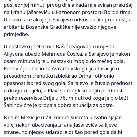
posljednjoj minuti prvog dijela kada nije sviran prekršaj
na Irfanu Jašareviću u kaznenom prostoru Bordo tima.
Upravo iz te akcije je Sarajevo udvostručilo prednost, a
arbitar iz Bosanske Gradiške nije uvažio njegove
primjedbe.
U nastavku je Nermin Bašić reagovao i umjesto
Allysona ubacio Mehmeda Ćosića, a Sarajevo je nakon
osam minuta igre u nastavku moglo do trećeg gola.
Radović je ubacio za Avramovskog čiji udarac je u
presudnom trenutku izblokirao Drina i otklonio
opasnost ispred svog gola. Sarajevo je čuvalo prednost
u drugom dijelu, a Plavi su mogli smanjiti prednost
preko rezerviste Drlje u 76. minuti od koga je bio brži
Šahinović te je propala dobra situacija za goste.
Nedim Mekić je u 79. minuti susreta uhvatio sjajan
volej nakon ubacivanja Irfana Jašarevića sa lijeve
strane, no njegov udarac je otišao pored gola da bi