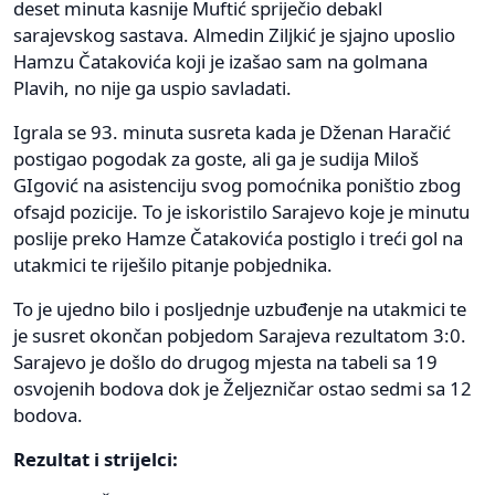
deset minuta kasnije Muftić spriječio debakl
sarajevskog sastava. Almedin Ziljkić je sjajno uposlio
Hamzu Čatakovića koji je izašao sam na golmana
Plavih, no nije ga uspio savladati.
Igrala se 93. minuta susreta kada je Dženan Haračić
postigao pogodak za goste, ali ga je sudija Miloš
GIgović na asistenciju svog pomoćnika poništio zbog
ofsajd pozicije. To je iskoristilo Sarajevo koje je minutu
poslije preko Hamze Čatakovića postiglo i treći gol na
utakmici te riješilo pitanje pobjednika.
To je ujedno bilo i posljednje uzbuđenje na utakmici te
je susret okončan pobjedom Sarajeva rezultatom 3:0.
Sarajevo je došlo do drugog mjesta na tabeli sa 19
osvojenih bodova dok je Željezničar ostao sedmi sa 12
bodova.
Rezultat i strijelci: