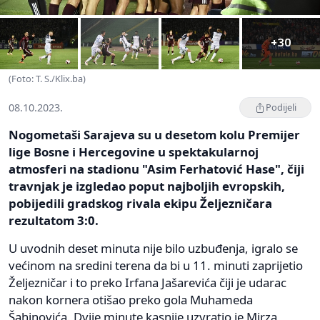
+30
(Foto: T. S./Klix.ba)
08.10.2023.
Podijeli
Nogometaši Sarajeva su u desetom kolu Premijer
lige Bosne i Hercegovine u spektakularnoj
atmosferi na stadionu "Asim Ferhatović Hase", čiji
travnjak je izgledao poput najboljih evropskih,
pobijedili gradskog rivala ekipu Željezničara
rezultatom 3:0.
U uvodnih deset minuta nije bilo uzbuđenja, igralo se
većinom na sredini terena da bi u 11. minuti zaprijetio
Željezničar i to preko Irfana Jašarevića čiji je udarac
nakon kornera otišao preko gola Muhameda
Šahinovića. Dvije minute kasnije uzvratio je Mirza