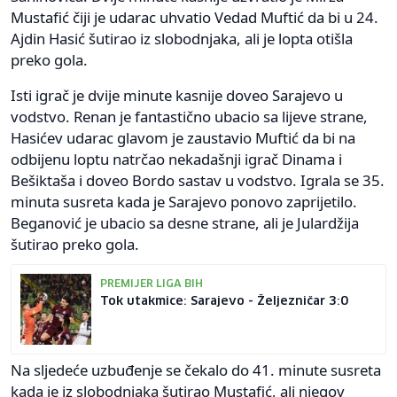
Mustafić čiji je udarac uhvatio Vedad Muftić da bi u 24.
Ajdin Hasić šutirao iz slobodnjaka, ali je lopta otišla
preko gola.
Isti igrač je dvije minute kasnije doveo Sarajevo u
vodstvo. Renan je fantastično ubacio sa lijeve strane,
Hasićev udarac glavom je zaustavio Muftić da bi na
odbijenu loptu natrčao nekadašnji igrač Dinama i
Bešiktaša i doveo Bordo sastav u vodstvo. Igrala se 35.
minuta susreta kada je Sarajevo ponovo zaprijetilo.
Beganović je ubacio sa desne strane, ali je Julardžija
šutirao preko gola.
PREMIJER LIGA BIH
Tok utakmice: Sarajevo - Željezničar 3:0
Na sljedeće uzbuđenje se čekalo do 41. minute susreta
kada je iz slobodnjaka šutirao Mustafić, ali njegov