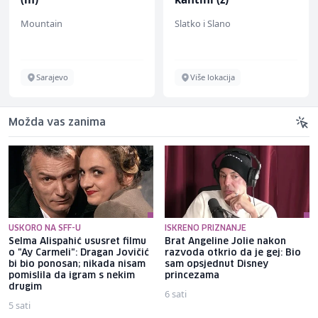
Mountain
Slatko i Slano
Sarajevo
Više lokacija
Možda vas zanima
USKORO NA SFF-U
ISKRENO PRIZNANJE
Selma Alispahić ususret filmu
Brat Angeline Jolie nakon
o "Ay Carmeli": Dragan Jovičić
razvoda otkrio da je gej: Bio
bi bio ponosan; nikada nisam
sam opsjednut Disney
pomislila da igram s nekim
princezama
drugim
6 sati
5 sati