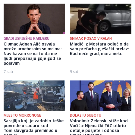
GRADI USPJEŠNU KARIJERU
SNIMAK POSAO VIRALAN
Glumac Adnan Alić osvaja
Mladić iz Mostara odlučio da
mreže urnebesnim snimcima:
sam prefarba pješački prelaz:
Navikavam se na to da me
Kad neće grad, mora neko
ljudi prepoznaju gdje god se
pojavim
7 sati
9 sati
MJESTO MOKRONOGE
DOLAZI U SUBOTU
Sarajlija koji je zadobio teške
Volodimir Zelenski stiže kod
povrede u sudaru kod
Vučića: Njemački FAZ otkrio
Tomislavgrada preminuo u
detalje posjete i odnosa