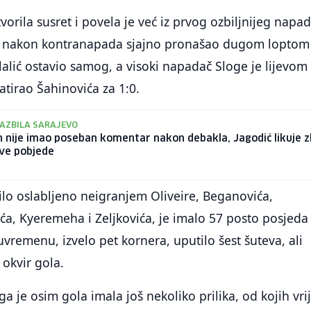
vorila susret i povela je već iz prvog ozbiljnijeg napad
uti nakon kontranapada sjajno pronašao dugom loptom
lalić ostavio samog, a visoki napadač Sloge je lijevom
tirao Šahinovića za 1:0.
AZBILA SARAJEVO
 nije imao poseban komentar nakon debakla, Jagodić likuje 
ive pobjede
bilo oslabljeno neigranjem Oliveire, Beganovića,
ća, Kyeremeha i Zeljkovića, je imalo 57 posto posjeda
vremenu, izvelo pet kornera, uputilo šest šuteva, ali
 okvir gola.
a je osim gola imala još nekoliko prilika, od kojih vri