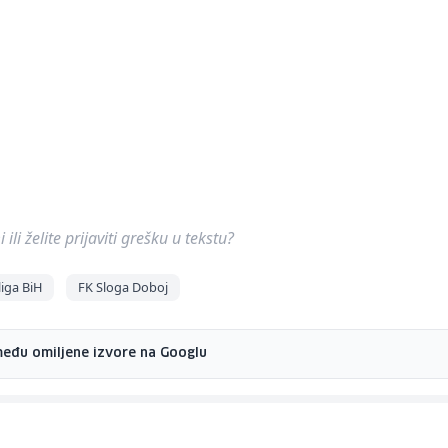
ili želite prijaviti grešku u tekstu?
iga BiH
FK Sloga Doboj
među omiljene izvore na Googlu