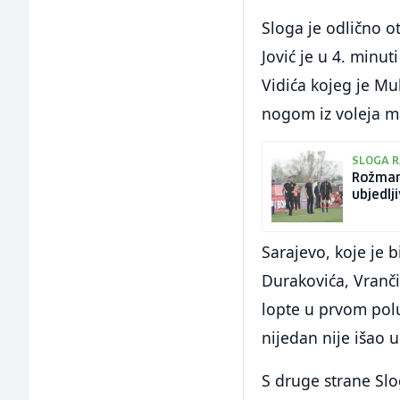
Sloga je odlično ot
Jović je u 4. min
Vidića kojeg je Mu
nogom iz voleja ma
SLOGA R
Rožman
ubjedlj
Sarajevo, koje je 
Durakovića, Vranči
lopte u prvom polu
nijedan nije išao u
S druge strane Slog