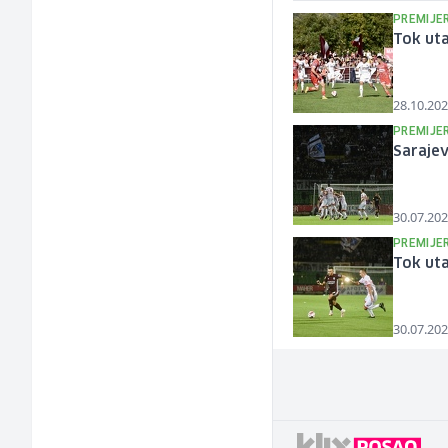
PREMIJER
Tok uta
28.10.202
PREMIJER
Saraje
30.07.202
PREMIJER
Tok uta
30.07.202