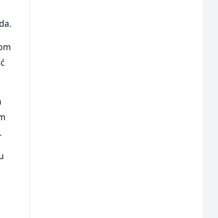
da.
vom
ić
a
om
.
u