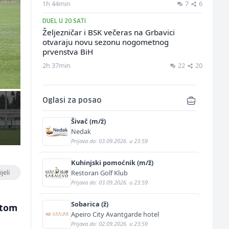
1h 44min
7
6
DUEL U 20 SATI
Željezničar i BSK večeras na Grbavici
otvaraju novu sezonu nogometnog
prvenstva BiH
2h 37min
22
20
Oglasi za posao
Šivač (m/ž)
Nedak
Prijava do: 03.09.2026. u 23:59
Kuhinjski pomoćnik (m/ž)
jeli
Restoran Golf Klub
Prijava do: 03.09.2026. u 23:59
Sobarica (ž)
atom
Apeiro City Avantgarde hotel
Prijava do: 02.09.2026. u 23:59