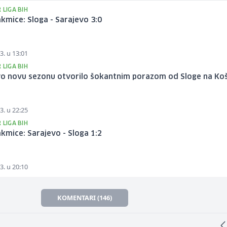
 LIGA BIH
kmice: Sloga - Sarajevo 3:0
3. u 13:01
 LIGA BIH
vo novu sezonu otvorilo šokantnim porazom od Sloge na Ko
3. u 22:25
 LIGA BIH
kmice: Sarajevo - Sloga 1:2
3. u 20:10
KOMENTARI (146)