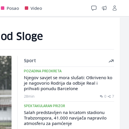
Posao
Video
 od Sloge
Sport
POZADINA PREOKRETA
Njegov savjet se mora slušati: Otkriveno ko
je nagovorio Rodrija da odbije Real i
prihvati ponudu Barcelone
28min
0
7
SPEKTAKULARAN PRIZOR
Salah predstavljen na krcatom stadionu
Trabzonspora, 41.000 navijača napravilo
atmosferu za pamćenje