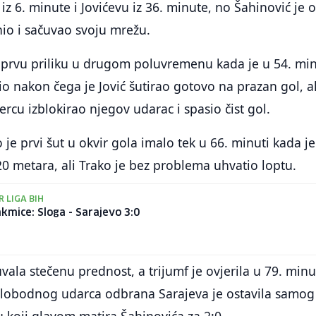
 iz 6. minute i Jovićevu iz 36. minute, no Šahinović je 
io i sačuvao svoju mrežu.
 prvu priliku u drugom poluvremenu kada je u 54. min
io nakon čega je Jović šutirao gotovo na prazan gol, al
ercu izblokirao njegov udarac i spasio čist gol.
je prvi šut u okvir gola imalo tek u 66. minuti kada je
0 metara, ali Trako je bez problema uhvatio loptu.
R LIGA BIH
kmice: Sloga - Sarajevo 3:0
uvala stečenu prednost, a trijumf je ovjerila u 79. minu
slobodnog udarca odbrana Sarajeva je ostavila samog
u koji glavom matira Šahinovića za 2:0.