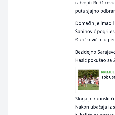
izdvojiti Redžićevu
puta sjajno odbran
Domaćin je imao i
Šahinović pogriješ
Đuričković je u pet
Bezidejno Sarajevo 
Hasić pokušao sa 2
PREMIJE
Tok uta
Sloga je rutinski č
Nakon ubačaja iz 
Nikolića na peterc