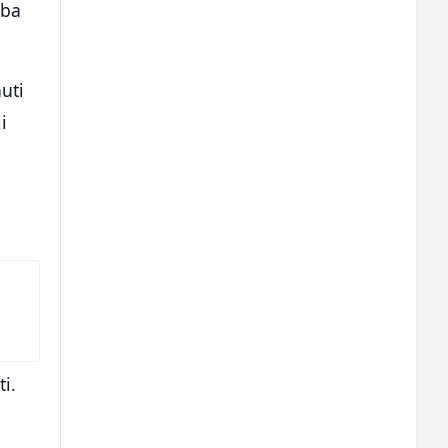
oba
uti
i
ti.