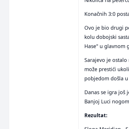
Konačnih 3:0 posta
Ovo je bio drugi 
kolu dobojski sast
Hase" u glavnom g
Sarajevo je ostalo
može prestići ukol
pobjedom došla u g
Danas se igra još 
Banjoj Luci nogome
Rezultat:
Sloga Meridian - Sa