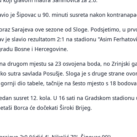
vio je Šipovac u 90. minuti susreta nakon kontranapa
poraz Sarajeva ove sezone od Sloge. Podsjetimo, u pr
av je slavio rezultatom 2:1 na stadionu "Asim Ferhatov
radu Bosne i Hercegovine.
 na drugom mjestu sa 23 osvojena boda, no Zrinjski g
iko sutra savlada Posušje. Sloga je s druge strane ov
ornji dio tabele, tačnije na šesto mjesto s 18 bodova
jedan susret 12. kola. U 16 sati na Gradskom stadionu 
taši Borca će dočekati Široki Brijeg.
rajevo 3:0 (Vidić 4', Nikolić 79', Šipovac 90')