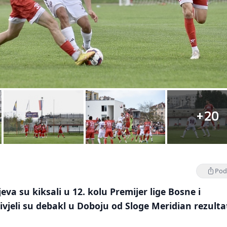
+20
Podi
va su kiksali u 12. kolu Premijer lige Bosne i
ivjeli su debakl u Doboju od Sloge Meridian rezult