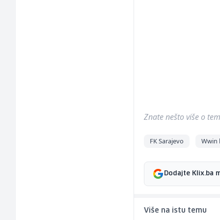
Znate nešto više o temi 
FK Sarajevo
Wwin l
Dodajte Klix.ba 
Više na istu temu