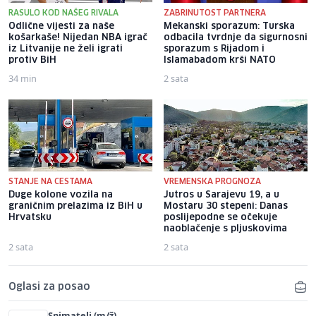
RASULO KOD NAŠEG RIVALA
ZABRINUTOST PARTNERA
Odlične vijesti za naše
Mekanski sporazum: Turska
košarkaše! Nijedan NBA igrač
odbacila tvrdnje da sigurnosni
iz Litvanije ne želi igrati
sporazum s Rijadom i
protiv BiH
Islamabadom krši NATO
34 min
2 sata
STANJE NA CESTAMA
VREMENSKA PROGNOZA
Duge kolone vozila na
Jutros u Sarajevu 19, a u
graničnim prelazima iz BiH u
Mostaru 30 stepeni: Danas
Hrvatsku
poslijepodne se očekuje
naoblačenje s pljuskovima
2 sata
2 sata
Oglasi za posao
Snimatelj (m/ž)