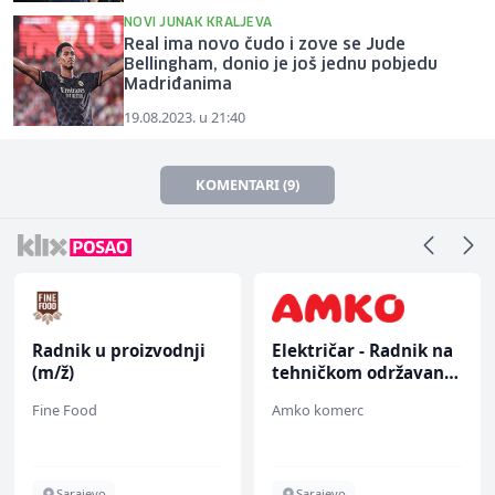
NOVI JUNAK KRALJEVA
Real ima novo čudo i zove se Jude
Bellingham, donio je još jednu pobjedu
Madriđanima
19.08.2023. u 21:40
KOMENTARI (9)
Radnik u proizvodnji
Električar - Radnik na
(m/ž)
tehničkom održavanju
(m/ž)
Fine Food
Amko komerc
Sarajevo
Sarajevo