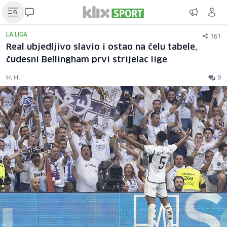
161
LA LIGA
Real ubjedljivo slavio i ostao na čelu tabele,
čudesni Bellingham prvi strijelac lige
H. H.
9