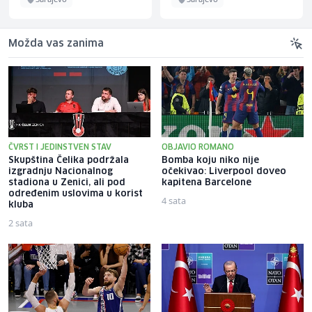
Možda vas zanima
ČVRST I JEDINSTVEN STAV
OBJAVIO ROMANO
Skupština Čelika podržala
Bomba koju niko nije
izgradnju Nacionalnog
očekivao: Liverpool doveo
stadiona u Zenici, ali pod
kapitena Barcelone
određenim uslovima u korist
4 sata
kluba
2 sata