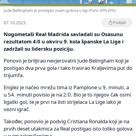
Jude Bellingham je postigao osam golova u ligi (Foto: EPA-EFE)
07.10.2023.
Podijeli
Nogometaši Real Madrida savladali su Osasunu
rezultatom 4:0 u okviru 9. kola španske La Lige i
zadržali su lidersku poziciju.
Ponovo je briljirao nevjerovatni Jude Belingham koji je
postigao dva prva gola i tako trasirao Kraljevima put do
trijumfa.
Englez je načeo mrežu tima iz Pamplone u 9. minuti, a
u 54. minuti povisio je na 2:0. Bio je to njegov čak osmi
ligaški gol, te je prvi na listi strijelaca La Lige iako je
vezni igrač.
Također, ponovio je podvig Cristiana Ronalda koji je na
prvih deset utakmica za Real postigao isto toliko golova
u svim takmičenjima.