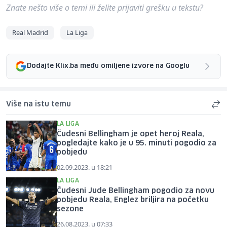
Znate nešto više o temi ili želite prijaviti grešku u tekstu?
Real Madrid
La Liga
Dodajte Klix.ba među omiljene izvore na Googlu
Više na istu temu
LA LIGA
Čudesni Bellingham je opet heroj Reala,
pogledajte kako je u 95. minuti pogodio za
pobjedu
02.09.2023. u 18:21
LA LIGA
Čudesni Jude Bellingham pogodio za novu
pobjedu Reala, Englez briljira na početku
sezone
26.08.2023. u 07:33