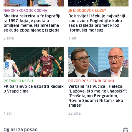
NAKON SKORO 30 GODINA
JE LI DOGOVOR BLIZU?
Shakira rekreirala fotografiju
Dok svijet iščekuje najvažniji
iz 1997. koja je postala
sporazum: Pogledajte kako
omiljeni meme: Na mrežama
sada izgleda promet kroz
se čude zbog njenog izgleda
Hormuški moreuz
2 sata
1 sat
POTVRDIO NS BIH
POVOD POSJETA BUGOJNU
FK Sarajevo će ugostiti Radnik
Verbalni rat Vučića i Heleza:
u Vrapčićima
"Lažove, što me ne uhapsiš?";
"Prošetajmo Beogradom,
Novim Sadom i Nišom - ako
smiješ"
1 sat
22 sata
Oglasi za posao