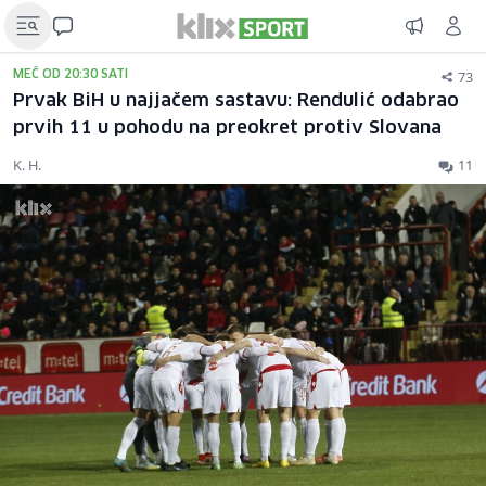
73
MEČ OD 20:30 SATI
Prvak BiH u najjačem sastavu: Rendulić odabrao
prvih 11 u pohodu na preokret protiv Slovana
K. H.
11