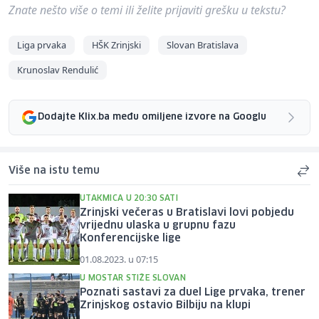
Znate nešto više o temi ili želite prijaviti grešku u tekstu?
Liga prvaka
HŠK Zrinjski
Slovan Bratislava
Krunoslav Rendulić
Dodajte Klix.ba među omiljene izvore na Googlu
Više na istu temu
UTAKMICA U 20:30 SATI
Zrinjski večeras u Bratislavi lovi pobjedu
vrijednu ulaska u grupnu fazu
Konferencijske lige
01.08.2023. u 07:15
U MOSTAR STIŽE SLOVAN
Poznati sastavi za duel Lige prvaka, trener
Zrinjskog ostavio Bilbiju na klupi