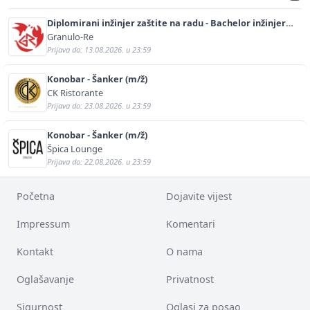
Diplomirani inžinjer zaštite na radu - Bachelor inžinjer
sigurnosti i pomoći (m/ž)
Granulo-Re
Prijava do: 13.08.2026. u 23:59
Konobar - Šanker (m/ž)
CK Ristorante
Prijava do: 23.08.2026. u 23:59
Konobar - Šanker (m/ž)
Špica Lounge
Prijava do: 22.08.2026. u 23:59
Početna
Dojavite vijest
Impressum
Komentari
Kontakt
O nama
Oglašavanje
Privatnost
Sigurnost
Oglasi za posao