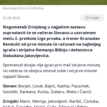
Ilustracija (Foto: G. Š./Klix.ba)
01.08.2023.
Podijeli
Nogometaši Zrinjskog u najjačem sastavu
suprostavit će se večeras Slovanu u uzvratnom
meču 2. pretkola Lige prvaka, a trener Krunoslav
Rendulić od prve minute će računati na najboljeg
igrača i strijelca Nemanju Bilbiju i defanzivca
Slobodana Jakovljevića.
Spomenuti dvojac nije igrao prvi meč od prve minute,
no večeras će obojica stisnuti zube i od prve minute
napasti Slovan.
Slovan:
Borjan, Lovat, Bajrić, Kashia, Pauschek,
Savvidis, Kankava, Kucka, Zuberu, Weiss i Čavrić.
Zrinjski:
Marić, Memija, Jakovljević, Barišić, Ćorluka,
Kožulj, Čanađija, Stanić, Ćuže, Tičinović i Bilbija.