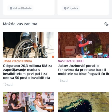
Velika Kladuša
Vogošća
Možda vas zanima
JAVNI POZIVI FONDA
NASTUPAO U PULI
Osigurano 20,3 miliona KM za
Jakov Jozinović poručio
zapošljavanje osoba s
fanovima da prestanu bacati
invaliditetom, prvi put i za
mobitele na binu: Pogazit ću ih
one sa 50 posto invaliditeta
16 sati
19 sati