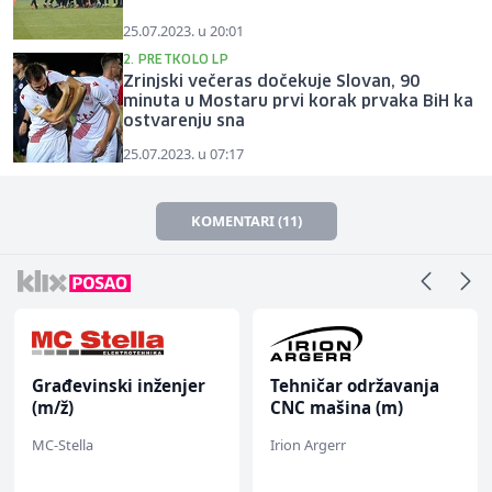
25.07.2023. u 20:01
2. PRETKOLO LP
Zrinjski večeras dočekuje Slovan, 90
minuta u Mostaru prvi korak prvaka BiH ka
ostvarenju sna
25.07.2023. u 07:17
KOMENTARI (11)
Građevinski inženjer
Tehničar održavanja
(m/ž)
CNC mašina (m)
MC-Stella
Irion Argerr