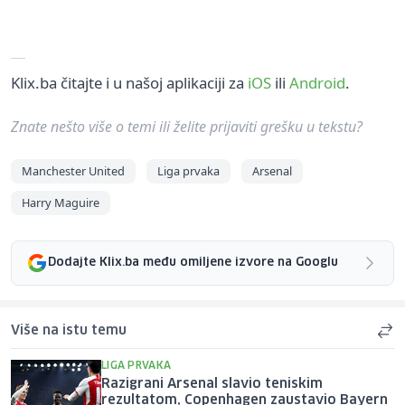
Klix.ba čitajte i u našoj aplikaciji za
iOS
ili
Android
.
Znate nešto više o temi ili želite prijaviti grešku u tekstu?
Manchester United
Liga prvaka
Arsenal
Harry Maguire
Dodajte Klix.ba među omiljene izvore na Googlu
Više na istu temu
LIGA PRVAKA
Razigrani Arsenal slavio teniskim
rezultatom, Copenhagen zaustavio Bayern