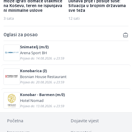
može igrati domaće utakmice
Dunava prije i poslije suše:
na Koševu, teren ne ispunjava
Situacija u brojnim državama
ni minimalne uslove
sve teža
3 sata
12 sati
Oglasi za posao
Snimatelj (m/ž)
Arena Sport BH
Prijava do: 14.08.2026. u 23:59
Konobarica (ž)
Bosnian House Restaurant
Prijava do: 20.08.2026. u 23:59
Konobar - Barmen (m/ž)
Hotel Nomad
Prijava do: 13.08.2026. u 23:59
Početna
Dojavite vijest