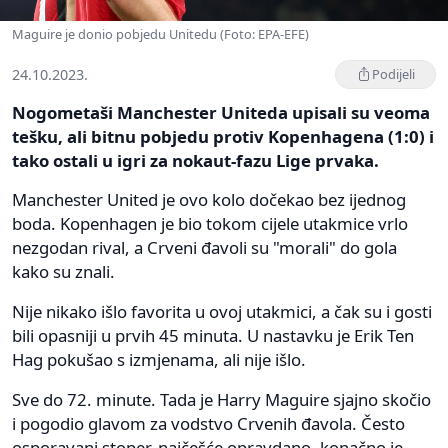
Maguire je donio pobjedu Unitedu (Foto: EPA-EFE)
24.10.2023.
Podijeli
Nogometaši Manchester Uniteda upisali su veoma
tešku, ali bitnu pobjedu protiv Kopenhagena (1:0) i
tako ostali u igri za nokaut-fazu Lige prvaka.
Manchester United je ovo kolo dočekao bez ijednog
boda. Kopenhagen je bio tokom cijele utakmice vrlo
nezgodan rival, a Crveni đavoli su "morali" do gola
kako su znali.
Nije nikako išlo favorita u ovoj utakmici, a čak su i gosti
bili opasniji u prvih 45 minuta. U nastavku je Erik Ten
Hag pokušao s izmjenama, ali nije išlo.
Sve do 72. minute. Tada je Harry Maguire sjajno skočio
i pogodio glavom za vodstvo Crvenih đavola. Često
osporavani stoper, najčešće opravdano, konačno je