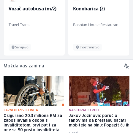
Vozač autobusa (m/ž)
Konobarica (ž)
Travel-Trans
Bosnian House Restaurant
Sarajevo
Inostranstvo
Možda vas zanima
JAVNI POZIVI FONDA
NASTUPAO U PULI
Osigurano 20,3 miliona KM za
Jakov Jozinović poručio
zapošljavanje osoba s
fanovima da prestanu bacati
invaliditetom, prvi put i za
mobitele na binu: Pogazit ću ih
one sa 50 posto invaliditeta
6 sati