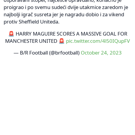
proigrao i po svemu sudeći dvije utakmice zaredom je
najbolji igrač susreta jer je nagradu dobio i za vikend
protiv Sheffield Uniteda.
🚨 HARRY MAGUIRE SCORES A MASSIVE GOAL FOR
MANCHESTER UNITED 🚨
pic.twitter.com/4l50IQupFV
— B/R Football (@brfootball)
October 24, 2023