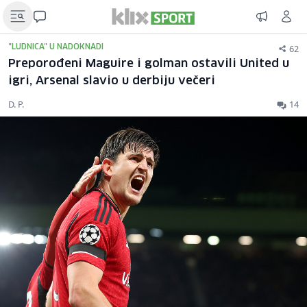
62
"LUDNICA" U NADOKNADI
Preporođeni Maguire i golman ostavili United u
igri, Arsenal slavio u derbiju večeri
D. P.
14