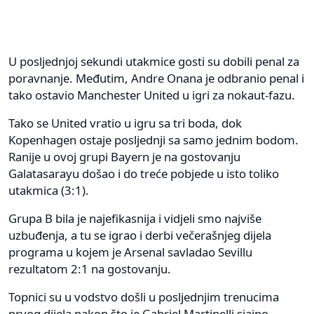
U posljednjoj sekundi utakmice gosti su dobili penal za
poravnanje. Međutim, Andre Onana je odbranio penal i
tako ostavio Manchester United u igri za nokaut-fazu.
Tako se United vratio u igru sa tri boda, dok
Kopenhagen ostaje posljednji sa samo jednim bodom.
Ranije u ovoj grupi Bayern je na gostovanju
Galatasarayu došao i do treće pobjede u isto toliko
utakmica (3:1).
Grupa B bila je najefikasnija i vidjeli smo najviše
uzbuđenja, a tu se igrao i derbi večerašnjeg dijela
programa u kojem je Arsenal savladao Sevillu
rezultatom 2:1 na gostovanju.
Topnici su u vodstvo došli u posljednjim trenucima
prvog dijela nakon što je Gabriel Martinelli sjajno