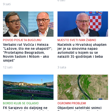
9 sati
POVOD POSJETA BUGOJNU
MJESTO SVETI IVAN ŽABNO
Verbalni rat Vučića i Heleza:
Načelnik u Hrvatskoj uhapšen
"Lažove, što me ne uhapsiš?";
jer je sa sinovima napao
"Prošetajmo Beogradom,
automobil u kojem su se
Novim Sadom i Nišom - ako
nalazili 31-godišnjak i beba
smiješ"
12 sati
3 sata
BORDO KLUB SE OGLASIO
OGROMNI PROBLEMI
FK Sarajevo do daljnjeg ne
Objavljeni satelitski snimci