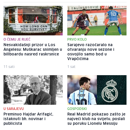
O ČEMU JE RIJEČ
PRVO KOLO
Nesvakidašnji prizor u Los
Sarajevo razočaralo na
Angelesu: Muškarac snimljen u
otvaranju nove sezone i
billboardu nasred raskrsnice
osvojilo samo bod u
Vrapčićima
11 sati
1 sat
U SARAJEVU
GOSPODSKI
Preminuo Hajdar Arifagić,
Real Madrid pokazao zašto je
istaknuti bh. novinar i
najveći klub na svijetu, poslali
publicista
su poruku Lionelu Messiju