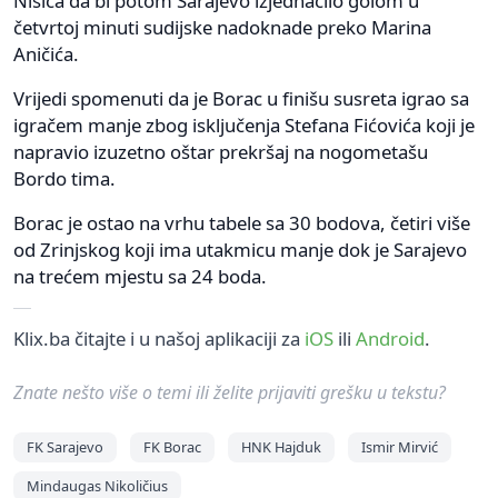
Nišića da bi potom Sarajevo izjednačilo golom u
četvrtoj minuti sudijske nadoknade preko Marina
Aničića.
Vrijedi spomenuti da je Borac u finišu susreta igrao sa
igračem manje zbog isključenja Stefana Fićovića koji je
napravio izuzetno oštar prekršaj na nogometašu
Bordo tima.
Borac je ostao na vrhu tabele sa 30 bodova, četiri više
od Zrinjskog koji ima utakmicu manje dok je Sarajevo
na trećem mjestu sa 24 boda.
Klix.ba čitajte i u našoj aplikaciji za
iOS
ili
Android
.
Znate nešto više o temi ili želite prijaviti grešku u tekstu?
FK Sarajevo
FK Borac
HNK Hajduk
Ismir Mirvić
Mindaugas Nikoličius