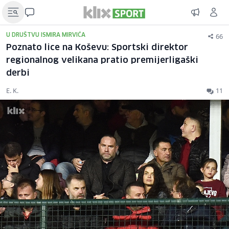
66
U DRUŠTVU ISMIRA MIRVIĆA
Poznato lice na Koševu: Sportski direktor
regionalnog velikana pratio premijerligaški
derbi
E. K.
11