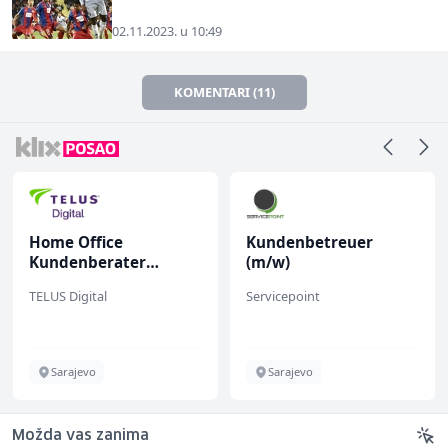
02.11.2023. u 10:49
KOMENTARI (11)
Home Office
Kundenbetreuer
Kundenberater
(m/w)
(m/w/d) für ein
TELUS Digital
Servicepoint
renommiertes
Schuhunternehmen
Sarajevo
Sarajevo
Možda vas zanima