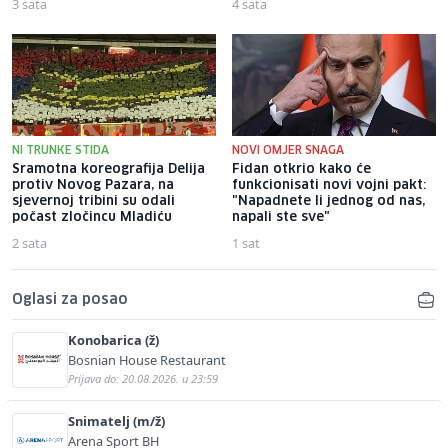
3 sata
4 sata
NI TRUNKE STIDA
NOVI OMJER SNAGA
Sramotna koreografija Delija
Fidan otkrio kako će
protiv Novog Pazara, na
funkcionisati novi vojni pakt:
sjevernoj tribini su odali
"Napadnete li jednog od nas,
počast zločincu Mladiću
napali ste sve"
2 sata
1 sat
Oglasi za posao
Konobarica (ž)
Bosnian House Restaurant
Prijava do: 20.08.2026. u 23:59
Snimatelj (m/ž)
Arena Sport BH