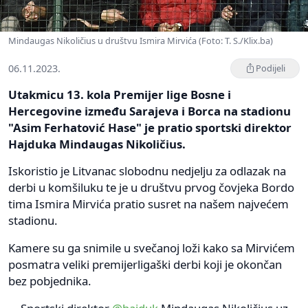
Mindaugas Nikoličius u društvu Ismira Mirvića (Foto: T. S./Klix.ba)
06.11.2023.
Podijeli
Utakmicu 13. kola Premijer lige Bosne i
Hercegovine između Sarajeva i Borca na stadionu
"Asim Ferhatović Hase" je pratio sportski direktor
Hajduka Mindaugas Nikoličius.
Iskoristio je Litvanac slobodnu nedjelju za odlazak na
derbi u komšiluku te je u društvu prvog čovjeka Bordo
tima Ismira Mirvića pratio susret na našem najvećem
stadionu.
Kamere su ga snimile u svečanoj loži kako sa Mirvićem
posmatra veliki premijerligaški derbi koji je okončan
bez pobjednika.