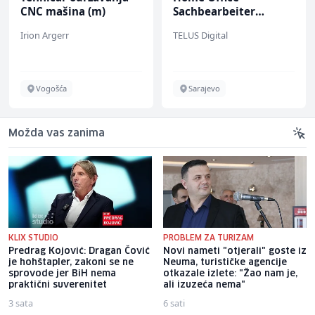
CNC mašina (m)
Sachbearbeiter
(m/w/d) für einen
Irion Argerr
TELUS Digital
bekannten deutschen
Energieversorger
Vogošća
Sarajevo
Možda vas zanima
KLIX STUDIO
PROBLEM ZA TURIZAM
Predrag Kojović: Dragan Čović
Novi nameti "otjerali" goste iz
je hohštapler, zakoni se ne
Neuma, turističke agencije
sprovode jer BiH nema
otkazale izlete: "Žao nam je,
praktični suverenitet
ali izuzeća nema"
3 sata
6 sati