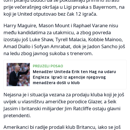
prije večerašnjeg okršaja u Ligi prvaka s Bayernom, na
koji je United otputovao bez čak 12 igrača.
Harry Maguire, Mason Mount i Raphael Varane nisu
među kandidatima za utakmicu, a zbog povreda
izostaju još Luke Shaw, Tyrell Malacia, Kobbie Mainoo,
Amad Diallo i Sofyan Amrabat, dok je Jadon Sancho još
na ledu zbog javnog sukoba s trenerom.
PREUZELI POSAO
Menadžer Uniteda Erik ten Hag na udaru
Engleza: Igrači iz agencije njegovog
menadžera došli u klub
Nejasna je i situacija vezana za prodaju kluba koji je još
uvijek u vlasništvu američke porodice Glazer, a šeik
Jassim i britanski milijarder Jim Ratcliffe ostaju glavni
pretendenti.
Amerikanci bi radije prodali klub Britancu, iako se još