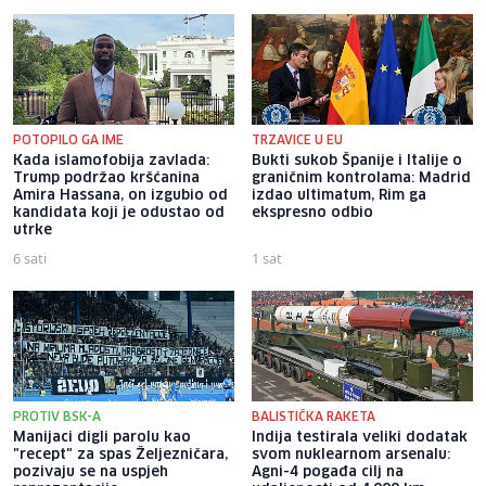
POTOPILO GA IME
TRZAVICE U EU
Kada islamofobija zavlada:
Bukti sukob Španije i Italije o
Trump podržao kršćanina
graničnim kontrolama: Madrid
Amira Hassana, on izgubio od
izdao ultimatum, Rim ga
kandidata koji je odustao od
ekspresno odbio
utrke
6 sati
1 sat
PROTIV BSK-A
BALISTIČKA RAKETA
Manijaci digli parolu kao
Indija testirala veliki dodatak
"recept" za spas Željezničara,
svom nuklearnom arsenalu:
pozivaju se na uspjeh
Agni-4 pogađa cilj na