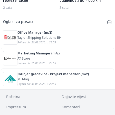
reprezentacije
udaljenosti od 4.000 km
2 sata
3 sata
Oglasi za posao
Office Manager (m/ž)
Taylor Shipping Solutions BH
Prijava do: 26.08.2026. u 23:59
Marketing Manager (m/ž)
AT Store
Prijava do: 25.08.2026. u 23:59
Inžinjer građevine - Projekt menadžer (m/ž)
MH-Ing
Prijava do: 31.08.2026. u 23:59
Početna
Dojavite vijest
Impressum
Komentari