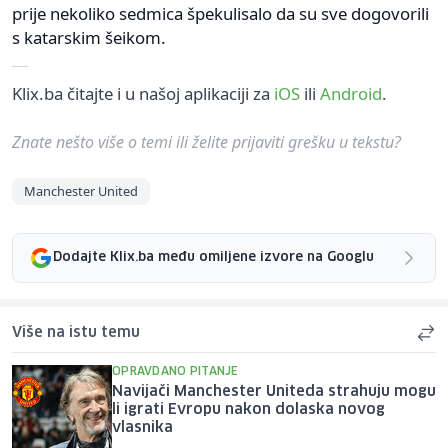
prije nekoliko sedmica špekulisalo da su sve dogovorili
s katarskim šeikom.
Klix.ba čitajte i u našoj aplikaciji za
iOS
ili
Android
.
Znate nešto više o temi ili želite prijaviti grešku u tekstu?
Manchester United
Dodajte Klix.ba među omiljene izvore na Googlu
Više na istu temu
OPRAVDANO PITANJE
Navijači Manchester Uniteda strahuju mogu
li igrati Evropu nakon dolaska novog
vlasnika