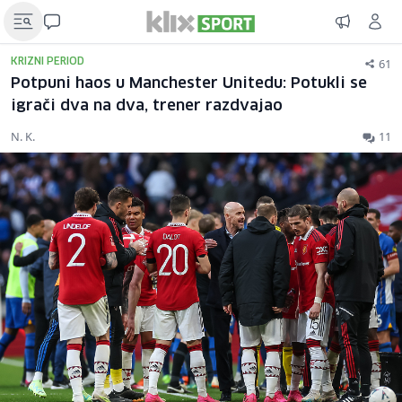
61
KRIZNI PERIOD
Potpuni haos u Manchester Unitedu: Potukli se
igrači dva na dva, trener razdvajao
N. K.
11