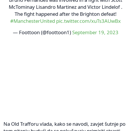
McTominay Lisandro Martinez and Victor Lindelof .
The fight happened after the Brighton defeat!
#ManchesterUnited
pic.twitter.com/xuTs3AUwBx
— Foottoon (@foottoon1)
September 19, 2023
Na Old Trafforu vlada, kako se navodi, zavjet šutnje po
tom pitanju budući da se pokušavaju primiriti strasti