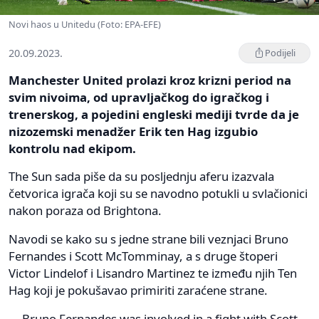
Novi haos u Unitedu (Foto: EPA-EFE)
20.09.2023.
Podijeli
Manchester United prolazi kroz krizni period na
svim nivoima, od upravljačkog do igračkog i
trenerskog, a pojedini engleski mediji tvrde da je
nizozemski menadžer Erik ten Hag izgubio
kontrolu nad ekipom.
The Sun sada piše da su posljednju aferu izazvala
četvorica igrača koji su se navodno potukli u svlačionici
nakon poraza od Brightona.
Navodi se kako su s jedne strane bili veznjaci Bruno
Fernandes i Scott McTomminay, a s druge štoperi
Victor Lindelof i Lisandro Martinez te između njih Ten
Hag koji je pokušavao primiriti zaraćene strane.
Bruno Fernandes was involved in a fight with Scott