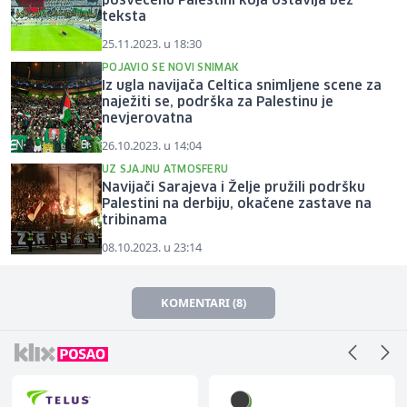
posvećenu Palestini koja ostavlja bez
teksta
25.11.2023. u 18:30
POJAVIO SE NOVI SNIMAK
Iz ugla navijača Celtica snimljene scene za
naježiti se, podrška za Palestinu je
nevjerovatna
26.10.2023. u 14:04
UZ SJAJNU ATMOSFERU
Navijači Sarajeva i Želje pružili podršku
Palestini na derbiju, okačene zastave na
tribinama
08.10.2023. u 23:14
KOMENTARI (8)