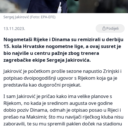
Sergej Jakirović (Foto: EPA-EFE)
13.11.2023.
Podijeli
Nogometaši Rijeke i Dinama su remizirali u derbiju
15. kola Hrvatske nogometne lige, a ovaj susret je
bio najviše u centru pažnje zbog trenera
zagrebačke ekipe Sergeja Jakirovića.
Jakirović je početkom prošle sezone napustio Zrinjski i
potpisao dvoipogodišnji ugovor s Rijekom koja ga je
predstavila kao dugoročni projekat.
I sam Jakirović je pričao kako ima velike planove s
Rijekom, no kada je sredinom augusta ove godine
dobio poziv Dinama, odmah je otpisao posao u Rijeci i
prešao na Maksimir, što mu navijači riječkog kluba nisu
zaboravili, te su mu spremili paklen doček na stadionu