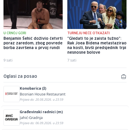
U CRNOJ GORI
TURNEJU NEĆE OTKAZATI
Benjamin Šehić doživio četvrti
"Gledati to je zaista tužno":
poraz zaredom, zbog povrede
Rak Joea Bidena metastazirao
borba završena u prvoj rundi
na kosti, bivši predsjednik trpi
nesnosne bolove
9 sati
7 sati
Oglasi za posao
Konobarica (ž)
Bosnian House Restaurant
Prijava do: 20.08.2026. u 23:59
Građevinski radnici (m)
Jahić-Gradnja
Prijava do: 06.09.2026. u 23:59