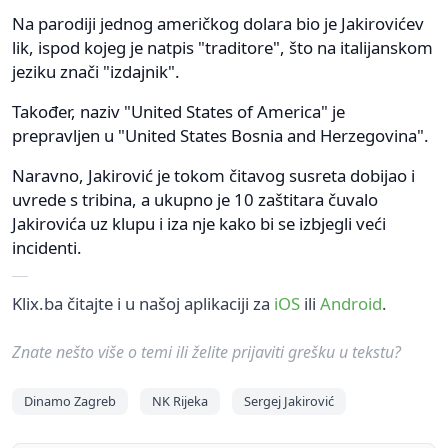
Na parodiji jednog američkog dolara bio je Jakirovićev
lik, ispod kojeg je natpis "traditore", što na italijanskom
jeziku znači "izdajnik".
Također, naziv "United States of America" je
prepravljen u "United States Bosnia and Herzegovina".
Naravno, Jakirović je tokom čitavog susreta dobijao i
uvrede s tribina, a ukupno je 10 zaštitara čuvalo
Jakirovića uz klupu i iza nje kako bi se izbjegli veći
incidenti.
Klix.ba čitajte i u našoj aplikaciji za
iOS
ili
Android
.
Znate nešto više o temi ili želite prijaviti grešku u tekstu?
Dinamo Zagreb
NK Rijeka
Sergej Jakirović