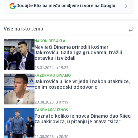
Dodajte Klix.ba među omiljene izvore na Googlu
Više na istu temu
NAKON DEBAKLA
Navijači Dinama priredili košmar
Jakiroviću: Gađali ga grudvama, tražili
ostavku i izviždali
23.01.2024. u 19:25
RAZDRMAO DINAMO
Jakirovića u lice vrijeđali nakon utakmice,
on im gospodski odgovorio
28.08.2023. u 07:19
ZANEMARIV IZNOS
Poznato koliko je novca Dinamo dao Rijeci
za Jakirovića, u pitanju je prava "sića"
21.08.2023. u 20:30