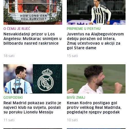
O ČEMU JE RIJEČ
PRIPREME U PERTHU
Nesvakidašnji prizor u Los
Juventus na Alajbegovićevom
Angelesu: Muškarac snimljen u
debiju poražen od Intera,
billboardu nasred raskrsnice
Zmaj učestvovao u akciji za
gol Stare dame
18 sati
15 sati
GOSPODSKI
BIVŠI ZMAJ
Real Madrid pokazao zašto je
Kenan Kodro postigao gol
najveći klub na svijetu, poslali
protiv velikog Real Madrida,
su poruku Lionelu Messiju
pogledajte njegov pogodak
11 sati
10 sati