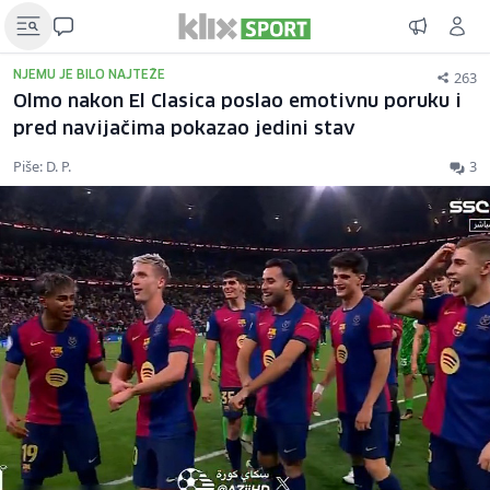
263
NJEMU JE BILO NAJTEŽE
Olmo nakon El Clasica poslao emotivnu poruku i
pred navijačima pokazao jedini stav
Piše: D. P.
3