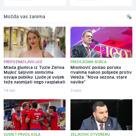
Možda vas zanima
PREPOZNATLJIVO LICE
PREDSJEDNIK BORCA
Mlada glumica iz Tuzle Zerina
Misimović poslao poruku
Mujkić šaljivim snimcima
rivalima nakon pobjede protiv
osvaja publiku: Ljude je uvijek
Veleža: "Nova sezona, stare
teže nasmijati nego rasplakati
navike"
14 sati
3 sata
SUSRET PRVOG KOLA
ZELJKOVIĆ OTVORENO