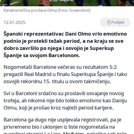
Karakteristična proslava Olma (Foto: Screenshot)
12.01.2025.
Podijeli
Španski reprezentativac Dani Olmo vrlo emotivno
podnio je protekli težak period, a na kraju se sve
dobro završilo po njega i osvojio je Superkup
Španije sa svojom Barcelonom.
Nogometaši Barcelone večeras su rezultatom 5:2
pregazili Real Madrid u finalu Superkupa Španije i tako
osvojili rekordnu 15. titulu u ovom takmičenju.
Svi u Barceloni srdačno su proslavili osvajanje novog
trofeja, ali nikome nije bilo toliko emotivno kao Daniju
Olmu, koji je prošao kroz najteži period karijere.
Barcelona ga dugo nije uspijevala registrovati, pa je
privremeno bio i uklonjen iz liste nogometaša na
zvaničnoj stranici La Lige. Međutim, nekoliko sati prije