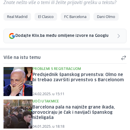
Znate nešto više o temi ili želite prijaviti grešku u tekstu?
Real Madrid
El Clasico
FC Barcelona
Dani Olmo
Dodajte Klix.ba među omiljene izvore na Googlu
Više na istu temu
PROBLEMI S REGISTRACIJOM
Predsjednik španskog prvenstva: Olmo ne
bi trebao završiti prvenstvo s Barcelonom
24.02.2025. u 15:11
UOČI UTAKMICE
Barcelona pala na najniže grane ikada,
provociraju je čak i navijači španskog
niželigaša
04.01.2025. u 18:18