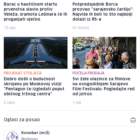
Borac u haotičnom startu
Potpredsjednik Borca
prvenstva slavio protiv
prozvao "sarajevsku čaršiju":
Veleža, sramota Lešinara će ih
Najviše ih boli to što najbolji
proganjati vječno
dolazi iz RS-a
15 sati
41 minut
PROJEKAT STOLJEĆA
POČELA PRODAJA
Dobro došli u budućnost
Svi žele ulaznice za filmove
skrojenu po Muskovoj viziji:
na ovogodišnjem Sarajevo
"Pentagon će izgledati poput
Film Festivalu: Pogledajte red
običnog tržnog centra"
od jutros
2 sata
1 sat
Oglasi za posao
Konobar (m/ž)
Borbono