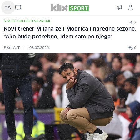
7
ŠTA ĆE ODLUČITI VEZNJAK
Novi trener Milana želi Modrića i naredne sezone:
"Ako bude potrebno, idem sam po njega"
Piše: A. T.
|
08.07.2026.
6