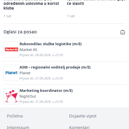
određenim uslovima u korist
će slaviti
kluba
1 sat
1 sat
Oglasi za posao
Rukovodilac službe logistike (m/ž)
Market AS
Prijava do: 28.08.2026. u 23:59
ASM – regionalni voditelj prodaje (m/ž)
Planet
Prijava do: 21.08.2026. u 23:59
Marketing koordinator (m/ž)
NightOut
Prijava do: 31.08.2026. u 23:59
Početna
Dojavite vijest
Impressum
Komentari