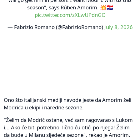
season”, says Rúben Amorim. 💥🇭🇷
pic.twitter.com/zXLwUPdnGO
— Fabrizio Romano (@FabrizioRomano)
July 8, 2026
Ono što italijanski mediji navode jeste da Amorim želi
Modrića u ekipi i naredne sezone.
"Želim da Modrić ostane, već sam ragovarao s Lukom
i... Ako će biti potrebno, lično ću otići po njega! Želim
da bude u Milanu sljedeće sezone", rekao je Amorim.