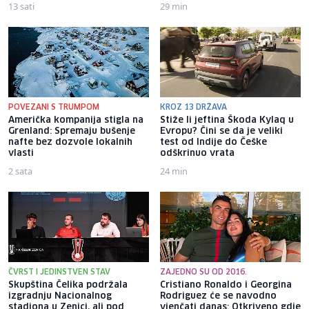
13 sati
29 min
POVEZANI S TRUMPOM
KROZ 13 DRŽAVA
Američka kompanija stigla na
Stiže li jeftina Škoda Kylaq u
Grenland: Spremaju bušenje
Evropu? Čini se da je veliki
nafte bez dozvole lokalnih
test od Indije do Češke
vlasti
odškrinuo vrata
2 sata
24 min
ČVRST I JEDINSTVEN STAV
ZAJEDNO SU OD 2016.
Skupština Čelika podržala
Cristiano Ronaldo i Georgina
izgradnju Nacionalnog
Rodriguez će se navodno
stadiona u Zenici, ali pod
vjenčati danas: Otkriveno gdje