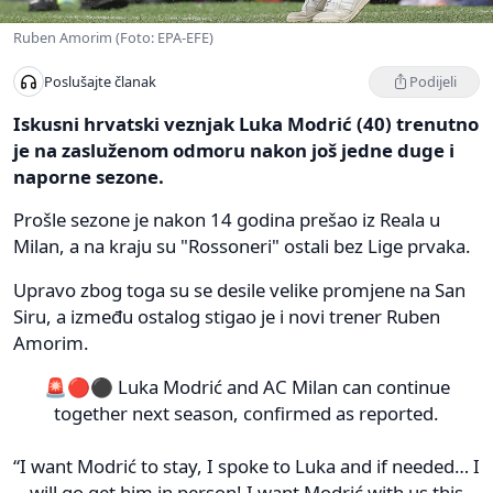
Ruben Amorim (Foto: EPA-EFE)
Podijeli
Poslušajte članak
Iskusni hrvatski veznjak Luka Modrić (40) trenutno
je na zasluženom odmoru nakon još jedne duge i
naporne sezone.
Prošle sezone je nakon 14 godina prešao iz Reala u
Milan, a na kraju su "Rossoneri" ostali bez Lige prvaka.
Upravo zbog toga su se desile velike promjene na San
Siru, a između ostalog stigao je i novi trener Ruben
Amorim.
🚨🔴⚫️ Luka Modrić and AC Milan can continue
together next season, confirmed as reported.
“I want Modrić to stay, I spoke to Luka and if needed… I
will go get him in person! I want Modrić with us this