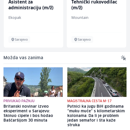
Asistent za
Tehnički rukovodilac
administraciju (m/ž)
(m/ž)
Ekopak
Mountain
Sarajevo
Sarajevo
Možda vas zanima
PRIVUKAO PAŽNJU
MAGISTRALNA CESTA M-17
Britanski novinar izveo
Putnici ka jugu BiH godinama
eksperiment u Sarajevu:
"muku muče" s kilometarskim
Skinuo cipele i bos hodao
kolonama: Da li je problem
Baščaršijom 30 minuta
jedan semafor i šta kaže
struka