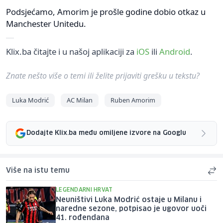
Podsjećamo, Amorim je prošle godine dobio otkaz u
Manchester Unitedu.
Klix.ba čitajte i u našoj aplikaciji za
iOS
ili
Android
.
Znate nešto više o temi ili želite prijaviti grešku u tekstu?
Luka Modrić
AC Milan
Ruben Amorim
Dodajte Klix.ba među omiljene izvore na Googlu
Više na istu temu
LEGENDARNI HRVAT
Neuništivi Luka Modrić ostaje u Milanu i
naredne sezone, potpisao je ugovor uoči
41. rođendana