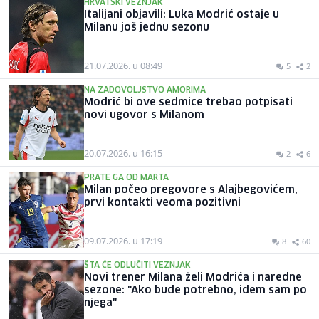
HRVATSKI VEZNJAK
Italijani objavili: Luka Modrić ostaje u
Milanu još jednu sezonu
21.07.2026. u 08:49
5
2
NA ZADOVOLJSTVO AMORIMA
Modrić bi ove sedmice trebao potpisati
novi ugovor s Milanom
20.07.2026. u 16:15
2
6
PRATE GA OD MARTA
Milan počeo pregovore s Alajbegovićem,
prvi kontakti veoma pozitivni
09.07.2026. u 17:19
8
60
ŠTA ĆE ODLUČITI VEZNJAK
Novi trener Milana želi Modrića i naredne
sezone: "Ako bude potrebno, idem sam po
njega"