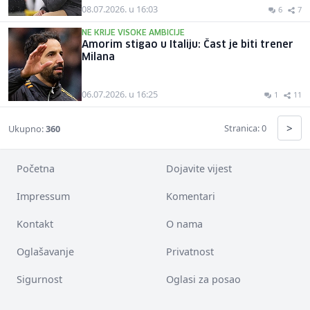
08.07.2026. u 16:03
6
7
NE KRIJE VISOKE AMBICIJE
Amorim stigao u Italiju: Čast je biti trener
Milana
06.07.2026. u 16:25
1
11
>
Stranica: 0
Ukupno:
360
Početna
Dojavite vijest
Impressum
Komentari
Kontakt
O nama
Oglašavanje
Privatnost
Sigurnost
Oglasi za posao