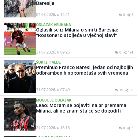
Baresija
04.08.2026. u 15:21
0
5
ODLAZAK VELIKANA
Oglasili se iz Milana o smrti Baresija:
"Rossonero stoljeća u vječnoj slavi"
31.07.2026. u 09:25
0
191
ŠOK IZ ITALIJE
Preminuo Franco Baresi, jedan od najboljih
odbrambenih nogometaša svih vremena
31.07.2026. u 07:49
15
53
MOGUĆ JE ODLAZAK
Leao: Moram se pojaviti na pripremama
Milana, ali ne znam šta će se dogoditi
24.07.2026. u 16:16
0
5