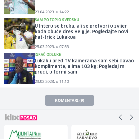
23.04.2023. u 14:22
SAM POTOPIO ŠVEDSKU
U Interu se bruka, ali se pretvori u zvijer
kada obuče dres Belgije: Pogledajte novi
hat-trick Lukakua
25.03.2023. u 07:53
IGRAČ ODLUKE
Lukaku pred TV kamerama sam sebi davao
komplimente, a ima 103 kg: Pogledaj mi
grudi, u formi sam
23.02.2023. u 11:10
KOMENTARI (9)