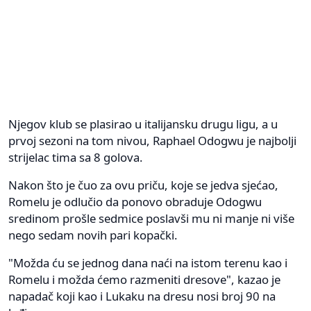
Njegov klub se plasirao u italijansku drugu ligu, a u
prvoj sezoni na tom nivou, Raphael Odogwu je najbolji
strijelac tima sa 8 golova.
Nakon što je čuo za ovu priču, koje se jedva sjećao,
Romelu je odlučio da ponovo obraduje Odogwu
sredinom prošle sedmice poslavši mu ni manje ni više
nego sedam novih pari kopački.
"Možda ću se jednog dana naći na istom terenu kao i
Romelu i možda ćemo razmeniti dresove", kazao je
napadač koji kao i Lukaku na dresu nosi broj 90 na