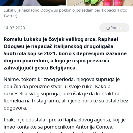
Lukaku je naknadno Odogwuu poklonio još sedam pari kopački (Foto:
Twitter)
14.03.2023.
Podijeli
Romelu Lukaku je čovjek velikog srca. Raphael
Odogwu je napadač italijanskog drugoligaša
Südtirola koji se 2021. borio s depresijom izazvane
dugom povredom, a koju je uspio prevazići
zahvaljujući gestu Belgijanca.
Naime, tokom kriznog perioda, njegova supruga je
odlučila da preuzme stvari u svoje ruke. Kako bi
razveselila svog supruga, pokušala je da kontaktira
Romelua na Instagramu, ali njene poruke su ostale bez
odgovora.
Ipak, nije odustala i preko Raphaelovog agenta, koji je
imao kontakte sa pomoćnikom Antonija Contea,