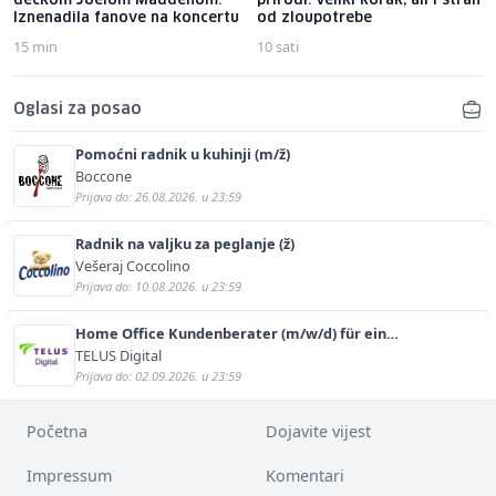
dečkom Joelom Maddenom:
prirodi: Veliki korak, ali i strah
Iznenadila fanove na koncertu
od zloupotrebe
15 min
10 sati
Oglasi za posao
Pomoćni radnik u kuhinji (m/ž)
Boccone
Prijava do: 26.08.2026. u 23:59
Radnik na valjku za peglanje (ž)
Vešeraj Coccolino
Prijava do: 10.08.2026. u 23:59
Home Office Kundenberater (m/w/d) für ein
renommiertes Schuhunternehmen
TELUS Digital
Prijava do: 02.09.2026. u 23:59
Početna
Dojavite vijest
Impressum
Komentari