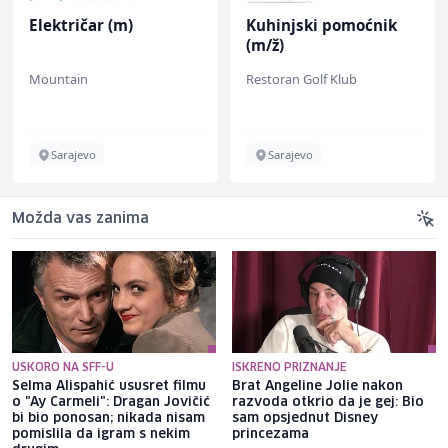
Električar (m)
Kuhinjski pomoćnik
(m/ž)
Mountain
Restoran Golf Klub
Sarajevo
Sarajevo
Možda vas zanima
USKORO NA SFF-U
ISKRENO PRIZNANJE
Selma Alispahić ususret filmu
Brat Angeline Jolie nakon
o "Ay Carmeli": Dragan Jovičić
razvoda otkrio da je gej: Bio
bi bio ponosan; nikada nisam
sam opsjednut Disney
pomislila da igram s nekim
princezama