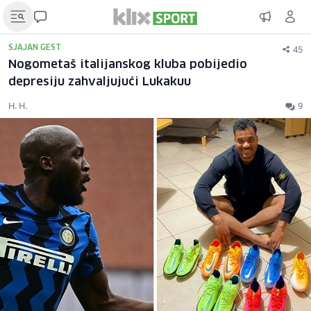
45
SJAJAN GEST
Nogometaš italijanskog kluba pobijedio
depresiju zahvaljujući Lukakuu
H. H.
9