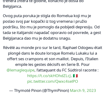
trenera Intera te godine, konačno je došla do
Belgijanca.
Ovog puta poruka je stigla do Romelua koji mu je
poslao svoj par kopački iz tog vremena i pružio
podršku, što mu je pomoglo da pobijedi depresiju. Od
tada se italijanski napadač oporavio od povrede, a gest
Belgijanaca dao mu je dodatnu snagu.
Révélé au monde pro sur le tard, Raphael Odogwu était
plongé dans le doute lorsque Romelu Lukaku lui a
offert ses crampons et son maillot. Depuis, l’Italien
empile les gestes décisifs en Serie B. Pour
@lemaglequipe
, l’attaquant du FC Südtirol raconte :
https://t.co/skHOhdZLcJ
. 🇮🇹
pic.twitter.com/Qwxc4selPO
— Thymoté Pinon (@ThymPinon)
March 9, 2023