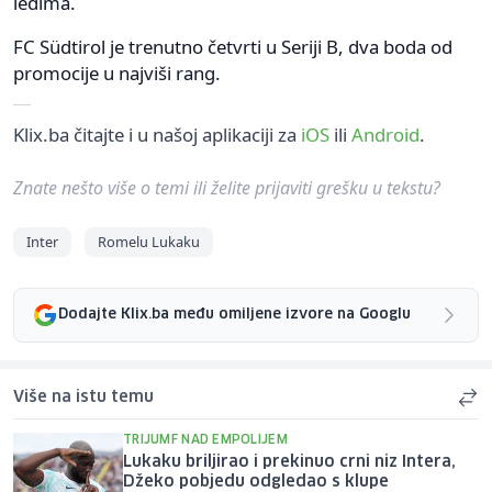
leđima.
FC Südtirol je trenutno četvrti u Seriji B, dva boda od
promocije u najviši rang.
Klix.ba čitajte i u našoj aplikaciji za
iOS
ili
Android
.
Znate nešto više o temi ili želite prijaviti grešku u tekstu?
Inter
Romelu Lukaku
Dodajte Klix.ba među omiljene izvore na Googlu
Više na istu temu
TRIJUMF NAD EMPOLIJEM
Lukaku briljirao i prekinuo crni niz Intera,
Džeko pobjedu odgledao s klupe