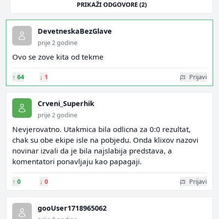
PRIKAŽI ODGOVORE (2)
DevetneskaBezGlave
prije 2 godine
Ovo se zove kita od tekme
↑
64
↓
1
Prijavi
Crveni_Superhik
prije 2 godine
Nevjerovatno. Utakmica bila odlicna za 0:0 rezultat,
chak su obe ekipe isle na pobjedu. Onda klixov nazovi
novinar izvali da je bila najslabija predstava, a
komentatori ponavljaju kao papagaji.
↑
0
↓
0
Prijavi
gooUser1718965062