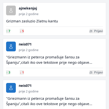
ajnekenjaj
prije 2 godine
Grizman zasluzio Zlatnu kantu
↑
7
↓
5
Prijavi
neis071
prije 2 godine
"Griezmann iz peterca promašuje šansu za
Španiju",citali iko ove tekstove prije nego objave...
↑
3
↓
1
Prijavi
neis071
prije 2 godine
"Griezmann iz peterca promašuje šansu za
Španiju",citali iko ove tekstove prije nego objave...