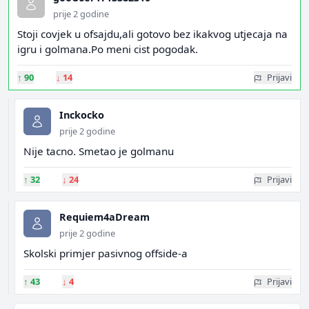
prije 2 godine
Stoji covjek u ofsajdu,ali gotovo bez ikakvog utjecaja na
igru i golmana.Po meni cist pogodak.
↑
90
↓
14
Prijavi
Inckocko
prije 2 godine
Nije tacno. Smetao je golmanu
↑
32
↓
24
Prijavi
Requiem4aDream
prije 2 godine
Skolski primjer pasivnog offside-a
↑
43
↓
4
Prijavi