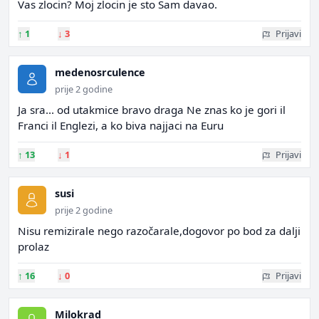
Vas zlocin? Moj zlocin je sto Sam davao.
↑
1
↓
3
Prijavi
medenosrculence
prije 2 godine
Ja sra... od utakmice bravo draga Ne znas ko je gori il
Franci il Englezi, a ko biva najjaci na Euru
↑
13
↓
1
Prijavi
susi
prije 2 godine
Nisu remizirale nego razočarale,dogovor po bod za dalji
prolaz
↑
16
↓
0
Prijavi
Milokrad