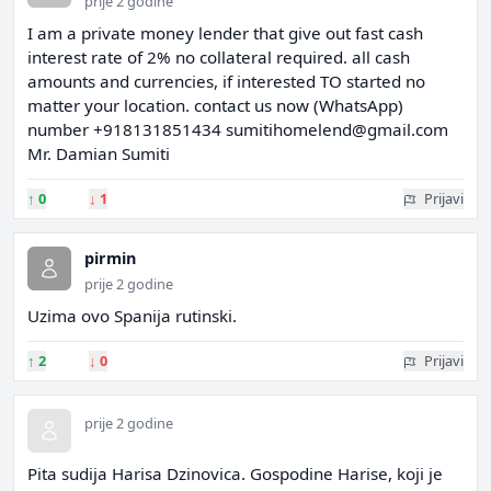
prije 2 godine
I am a private money lender that give out fast cash
interest rate of 2% no collateral required. all cash
amounts and currencies, if interested TO started no
matter your location. contact us now (WhatsApp)
number +918131851434
sumitihomelend@gmail.com
Mr. Damian Sumiti
↑
0
↓
1
Prijavi
pirmin
prije 2 godine
Uzima ovo Spanija rutinski.
↑
2
↓
0
Prijavi
prije 2 godine
Pita sudija Harisa Dzinovica. Gospodine Harise, koji je