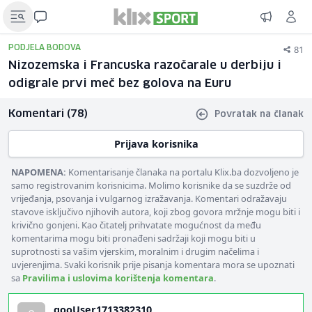
81
PODJELA BODOVA
Nizozemska i Francuska razočarale u derbiju i
odigrale prvi meč bez golova na Euru
Komentari (78)
Povratak na članak
Prijava korisnika
NAPOMENA:
Komentarisanje članaka na portalu Klix.ba dozvoljeno je
samo registrovanim korisnicima. Molimo korisnike da se suzdrže od
vrijeđanja, psovanja i vulgarnog izražavanja. Komentari odražavaju
stavove isključivo njihovih autora, koji zbog govora mržnje mogu biti i
krivično gonjeni. Kao čitatelj prihvatate mogućnost da među
komentarima mogu biti pronađeni sadržaji koji mogu biti u
suprotnosti sa vašim vjerskim, moralnim i drugim načelima i
uvjerenjima. Svaki korisnik prije pisanja komentara mora se upoznati
sa
Pravilima i uslovima korištenja komentara
.
gooUser1713382310