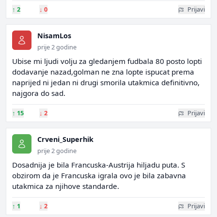
↑
2
↓
0
Prijavi
NisamLos
prije 2 godine
Ubise mi ljudi volju za gledanjem fudbala 80 posto lopti
dodavanje nazad,golman ne zna lopte ispucat prema
naprijed ni jedan ni drugi smorila utakmica definitivno,
najgora do sad.
↑
15
↓
2
Prijavi
Crveni_Superhik
prije 2 godine
Dosadnija je bila Francuska-Austrija hiljadu puta. S
obzirom da je Francuska igrala ovo je bila zabavna
utakmica za njihove standarde.
↑
1
↓
2
Prijavi