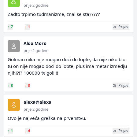
prije 2 godine
Zadto trpimo tudmanizme, znal se sta?????
↑
7
↓
1
Prijavi
Aldo Moro
prije 2 godine
Golman nika nije mogao doci do lopte, da nije niko bio
tu on nije mogao doci do lopte, plus ima metar izmedju
njih!?!? 100000 % gol!!!!
↑
3
↓
3
Prijavi
alexa@alexa
prije 2 godine
Ovo je najveća greška na prvenstvu.
↑
1
↓
4
Prijavi