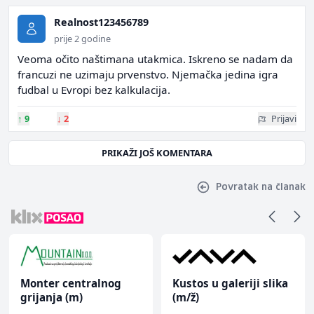
Realnost123456789
prije 2 godine
Veoma očito naštimana utakmica. Iskreno se nadam da
francuzi ne uzimaju prvenstvo. Njemačka jedina igra
fudbal u Evropi bez kalkulacija.
↑
9
↓
2
Prijavi
PRIKAŽI JOŠ KOMENTARA
Povratak na članak
Monter centralnog
Kustos u galeriji slika
grijanja (m)
(m/ž)